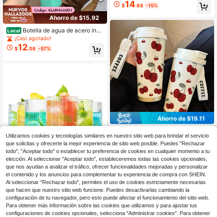
de café árabe, regalo de aniversario
14
$
.68
-15%
de negocios del Medio Oriente, rec
uerdo de doble uso para festivales
Ahorro de $15.92
de negocios, juego de tazas de agu
a de estilo musulmán
Botella de agua de acero inox
Local
idable de 710 ml con pajita para de
¡Casi agotado!
portes, viajes y escuela. Mantiene e
12
$
.08
-57%
l agua caliente durante más de 24 h
oras, es sellable, portátil y tiene tap
a abatible. Ideal para bebidas frías y
calientes, café y bebidas congelad
as.
Ahorro de $19.11
1 pieza Taza de acero inoxida
Local
Utilizamos cookies y tecnologías similares en nuestro sitio web para brindar el servicio
10
ble 304 de 18 onzas con tapa a pru
$
.59
-64%
que solicitas y ofrecerte la mejor experiencia de sitio web posible. Puedes "Rechazar
eba de derrames, con un elegante p
atrón de flores, mantiene las bebida
todo", "Aceptar todo" o establecer tu preferencia de cookies en cualquier momento a tu
s calientes o frías durante horas, ad
elección. Al seleccionar "Aceptar todo", estableceremos todas las cookies opcionales,
ecuada como regalo para el Día de
que nos ayudan a analizar el tráfico, ofrecer funcionalidades mejoradas y personalizar
San Valentín, Pascua, Acción de Gr
el contenido y los anuncios para complementar tu experiencia de compra con SHEIN.
acias, reutilizable, lavar a mano, taz
Al seleccionar "Rechazar todo", permites el uso de cookies estrictamente necesarias
a de viaje para café
que hacen que nuestro sitio web funcione. Puedes desactivarlas cambiando la
Ahorro de $16.50
configuración de tu navegador, pero esto puede afectar el funcionamiento del sitio web.
Para obtener más información sobre las cookies que utilizamos y para ajustar tus
6 piezas, vasos de vidrio aca
Local
configuraciones de cookies opcionales, selecciona "Administrar cookies". Para obtener
11
nalados apilables de 400ml/13oz, v