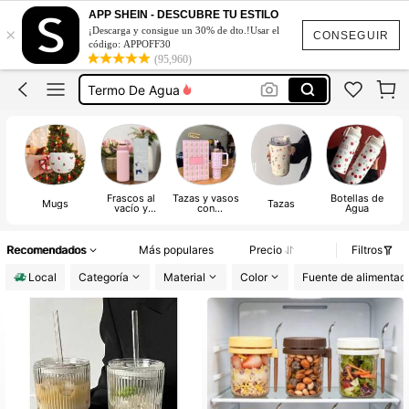
Owala
APP SHEIN - DESCUBRE TU ESTILO
×
¡Descarga y consigue un 30% de dto.!Usar el
Owala Water Bottle
CONSEGUIR
código: APPOFF30
(95,960)
Termo De Agua
Termos
Tazas Para Café
Owala
Frascos al
Tazas y vasos
Botellas de
Mugs
Tazas
vacío y
con
Agua
Termos
aislamiento
Recomendados
Más populares
Precio
Filtros
Local
Categoría
Material
Color
Fuente de alimentac