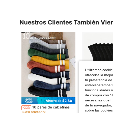
Nuestros Clientes También Vie
Utilizamos cookies
ofrecerte la mejo
tu preferencia de
estableceremos to
funcionalidades m
de compra con SH
necesarias que h
Ahorro de $2.80
Aho
en Ninguno Calcetines deportivos para hombre
de tu navegador, 
#3 Más vendidos
10 pares de calcetines de media caña a rayas de varios colores al azar, talla única 35-43, calcetines para parejas
10/20/30/40 pares de calcetines deportivos cómodos para hombre, para toda
-33%
-33%
¡Casi agotado!
sobre las cookies