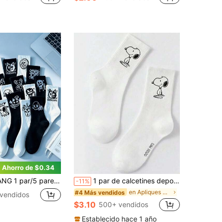
en Calentamiento Calcetines deportivos para hombre
en Dibujos animados Calcetines deportivos para hom
os
#9 Más vendidos
!
¡Casi agotado!
Ahorro de $0.34
ste blanco y negro, creativos, de moda, personalizados y muy atractivos, para todas las estaciones, de grosor regular, transpirables, cómodos, que absorben la humedad y el sudor, para deportes, casual y estilo urbano, calcetines largos para hombre adecuados para uso diario
1 par de calcetines deportivos de media caña para hombre con patrón auténtico de Snoopy, diseño de dibujos animados lindo, absorbentes de sudor, casuales y versátiles con cuello redondo
-11%
en Apliques Calcetines deportivos para hombre
#4 Más vendidos
vendidos
$3.10
500+ vendidos
Establecido hace 1 año