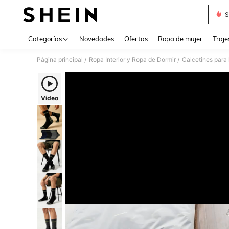
S
Use up 
Categorías
Novedades
Ofertas
Ropa de mujer
Traje
Página principal
Ropa Interior y Ropa de Dormir
Calcetines para
/
/
Video