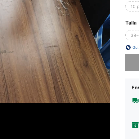
10 
Talla
39-
Guí
Lo sent
Env