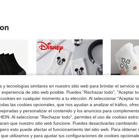
ron
 y tecnologías similares en nuestro sitio web para brindar el servicio qu
r experiencia de sitio web posible. Puedes "Rechazar todo", "Aceptar t
 cookies en cualquier momento a tu elección. Al seleccionar "Aceptar to
das las cookies opcionales, que nos ayudan a analizar el tráfico, ofre
ejoradas y personalizar el contenido y los anuncios para complementa
EIN. Al seleccionar "Rechazar todo", permites el uso de cookies estri
5
acen que nuestro sitio web funcione. Puedes desactivarlas cambiando 
rro de $2.70
Ahorro de $0.98
en Transpirable Calcetines deportivos para hombre
pero esto puede afectar el funcionamiento del sitio web. Para obtener
#2 Más vendidos
s las estaciones, para casa y regreso a la escuela, de media caña, unisex
1 par de calcetines auténticos Disney con patrón de rayas blancas hasta la pantorrilla para hombres, diseño de dibujos animados lindo, calcetines de moda adecuados para usar en verano
20/10 pares de calcetines multifuncionales cómodos de co
-30%
-12%
¡Casi agotado!
 que utilizamos y para ajustar tus configuraciones de cookies opcional