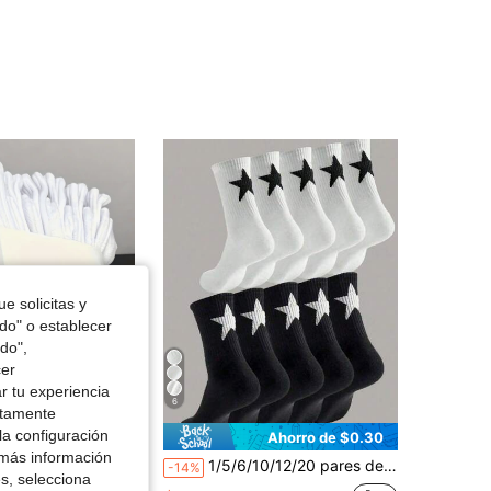
e solicitas y
odo" o establecer
do",
cer
r tu experiencia
6
ctamente
la configuración
Ahorro de $0.30
 más información
lor blanco puro hasta la pantorrilla para hombres, adecuados para usar todo el año, otoño, opcional 5/10/15/20 pares
1/5/6/10/12/20 pares de calcetines casuales estilo calle con estrella de cinco puntas en blanco y negro, moda minimalista, versátiles, cómodos, calcetines de media pantorrilla para negocios casual, adecuados para deportes, calidez de otoño/invierno, calcetines largos para parejas
-14%
es, selecciona