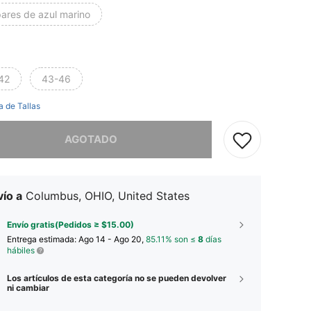
pares de azul marino
42
43-46
a de Tallas
imos, este producto está agotado.
AGOTADO
ío a
Columbus, OHIO, United States
Envío gratis(Pedidos ≥ $15.00)
Entrega estimada:
Ago 14 - Ago 20,
85.11% son ≤
8
días
hábiles
Los artículos de esta categoría no se pueden devolver
ni cambiar