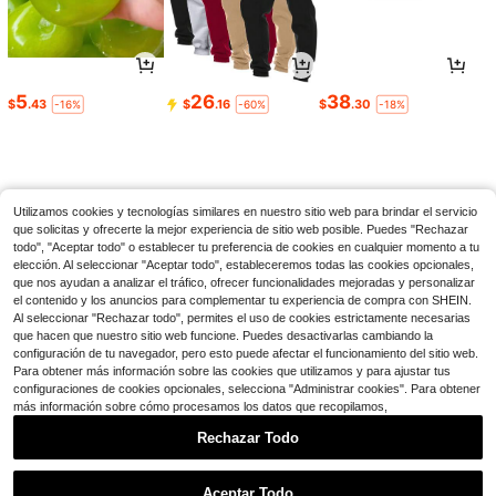
Ahorro de $3.33
1 set de 5 piezas Accesorios de fies
ta de vacaciones de mujeres de los
#2 Más vendidos
en Boho Accesorios de disfraces
años 20 diadema de plumas, disfraz
300+ vendidos
(100+)
de baile de Navidad, Halloween, bai
5
26
38
$
.43
$
.16
$
.30
8
-16%
-60%
-18%
le de graduación
$
.67
-28%
Bandana de disfraz, pañuelo
Local
Utilizamos cookies y tecnologías similares en nuestro sitio web para brindar el servicio
13
para la cabeza, cinturón medieval,
$
.77
-45%
que solicitas y ofrecerte la mejor experiencia de sitio web posible. Puedes "Rechazar
monedero de cuero con gancho, at
todo", "Aceptar todo" o establecer tu preferencia de cookies en cualquier momento a tu
uendo casual para vacaciones
elección. Al seleccionar "Aceptar todo", estableceremos todas las cookies opcionales,
que nos ayudan a analizar el tráfico, ofrecer funcionalidades mejoradas y personalizar
el contenido y los anuncios para complementar tu experiencia de compra con SHEIN.
Al seleccionar "Rechazar todo", permites el uso de cookies estrictamente necesarias
que hacen que nuestro sitio web funcione. Puedes desactivarlas cambiando la
configuración de tu navegador, pero esto puede afectar el funcionamiento del sitio web.
Para obtener más información sobre las cookies que utilizamos y para ajustar tus
configuraciones de cookies opcionales, selecciona "Administrar cookies". Para obtener
más información sobre cómo procesamos los datos que recopilamos,
Rechazar Todo
Mostrar artículos similares con stock en '
12 piezas
'
Ver todo
Aceptar Todo