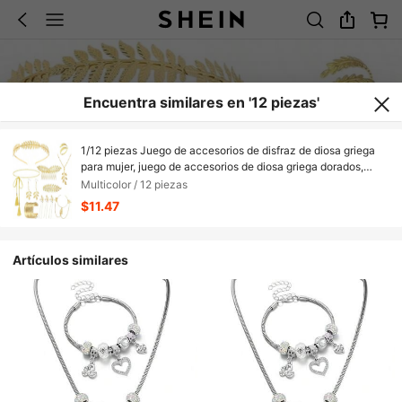
Encuentra similares en '12 piezas'
1/12 piezas Juego de accesorios de disfraz de diosa griega
para mujer, juego de accesorios de diosa griega dorados,
diadema de hojas, pulsera espiral, aretes colgantes de hojas,
Multicolor / 12 piezas
peine para el cabello de boda, adecuado para disfraces de
$11.47
fiesta de toga
Artículos similares