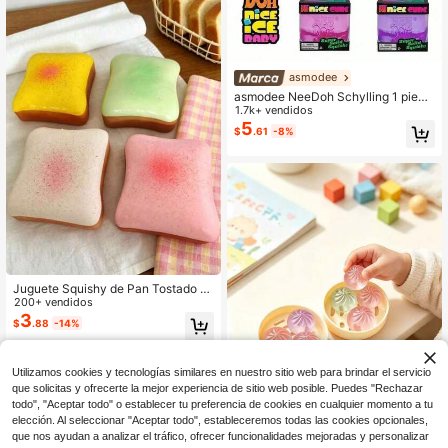
dad en Adultos, Regalo de Cumplea
ños Ideal para Niños y Niñas
asmodee
asmodee NeeDoh Schylling 1 pieza
Juguete Squishy Cubo Anti-Estrés,
1.7k+ vendidos
Bola Sensorial Suave de Rebote Le
5
$
.61
-8%
nto, Juguete de Mano para Alivio d
e Ansiedad de Escritorio (Caja de E
mbalaje Exterior Enviada al Azar)
Juguete Squishy de Pan Tostado M
ulticolor, Juguete de Alivio de Estré
200+ vendidos
s de Comida Super Suave de Rebot
3
$
.88
-14%
e Lento, Juguete de Descompresió
n de Pan Realista para Apretar con l
os Dedos, Squishy con Tema de Po
stre Lindo, Adecuado para Adultos
Utilizamos cookies y tecnologías similares en nuestro sitio web para brindar el servicio
y Adolescentes, Regalo de Cumple
que solicitas y ofrecerte la mejor experiencia de sitio web posible. Puedes "Rechazar
años Ideal, Regalo de Vacaciones,
todo", "Aceptar todo" o establecer tu preferencia de cookies en cualquier momento a tu
Regalo de Pareja, Regalo Diario
elección. Al seleccionar "Aceptar todo", estableceremos todas las cookies opcionales,
Ahorro de $0.31
que nos ayudan a analizar el tráfico, ofrecer funcionalidades mejoradas y personalizar