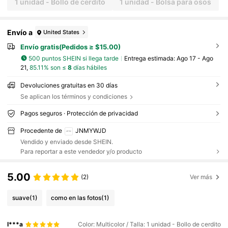
1 unidad - Bollo de cerdito
1 unidad - Bolsa para osos
Envío a
United States
Envío gratis(Pedidos ≥ $15.00)
500 puntos SHEIN si llega tarde
Entrega estimada:
Ago 17 - Ago
21,
85.11% son ≤
8
días hábiles
Devoluciones gratuitas en 30 días
Se aplican los términos y condiciones
Pagos seguros · Protección de privacidad
Procedente de
JNMYWJD
Vendido y enviado desde SHEIN.
Para reportar a este vendedor y/o producto
5.00
(2)
Ver más
suave
(1)
como en las fotos
(1)
I***a
Color: Multicolor / Talla: 1 unidad - Bollo de cerdito