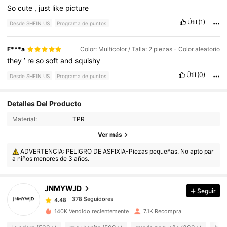
So
cute
,
just
like
picture
Útil
(1)
Desde SHEIN US
Programa de puntos
F***a
Color: Multicolor / Talla: 2 piezas - Color aleatorio
they
’
re
so
soft
and
squishy
Útil
(0)
Desde SHEIN US
Programa de puntos
Detalles Del Producto
Material:
TPR
Ver más
378 Seguidores
4.48
ADVERTENCIA: PELIGRO DE ASFIXIA-Piezas pequeñas. No apto par
a niños menores de 3 años.
378 Seguidores
4.48
JNMYWJD
Seguir
378 Seguidores
4.48
140K Vendido recientemente
7.1K Recompra