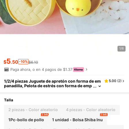
1/6
5
$
.50
-10%
$6.10
Paga ahora, o en 4 pagos de $1.37
1/2/4 piezas Juguete de apretón con forma de em
5.00
(
2
)
panadilla, Pelota de estrés con forma de emp
anadilla, Juguete de apretón con forma de pa
necillo al vapor, Regalo para adultos
Talla
2 piezas - Color aleatorio
4 piezas - Color aleatorio
1 left
3 left
1Pc-bollo de pollo
1 unidad - Bolsa Shiba Inu