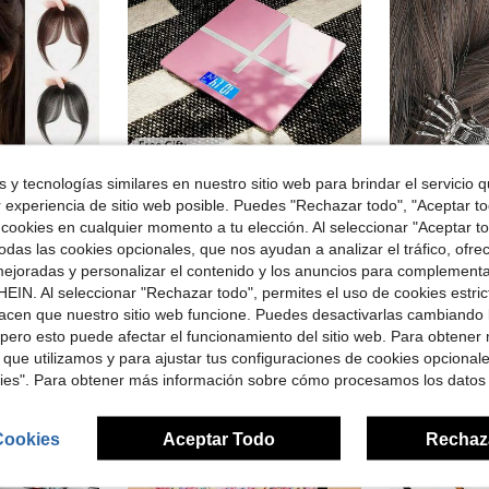
 y tecnologías similares en nuestro sitio web para brindar el servicio qu
r experiencia de sitio web posible. Puedes "Rechazar todo", "Aceptar t
11
rro de $0.33
 cookies en cualquier momento a tu elección. Al seleccionar "Aceptar to
#4 Más vendid
 y fiestas, extensión de cabello frontal con clip de una sola pieza, pieza de peluca para disfraz de Navidad y Halloween, cabello voluminoso
Báscula digital de baño MOONRISE, báscula de alta precisión, pantalla digital, báscula de baño, funciona con pilas (pilas no incluidas), tamaño compacto, capacidad de hasta 180 kg
2 piezas Pinzas de garra para el cabello con mano de esqueleto
Local
-66%
-12%
das las cookies opcionales, que nos ayudan a analizar el tráfico, ofre
(
ejoradas y personalizar el contenido y los anuncios para complementa
en nuevo Accesorios para el cabello para el baño
en Báscula de peso corporal
#1 Más vendidos
#4 Más vendid
#4 Más vendid
(
(
EIN. Al seleccionar "Rechazar todo", permites el uso de cookies estri
$6.69
$2.30
dos
3.2k+
#4 Más vendid
200+ vendidos
acen que nuestro sitio web funcione. Puedes desactivarlas cambiando 
(
pero esto puede afectar el funcionamiento del sitio web. Para obtener
4-5 días hábiles
 que utilizamos y para ajustar tus configuraciones de cookies opcional
kies". Para obtener más información sobre cómo procesamos los datos
Cookies
Aceptar Todo
Rechaz