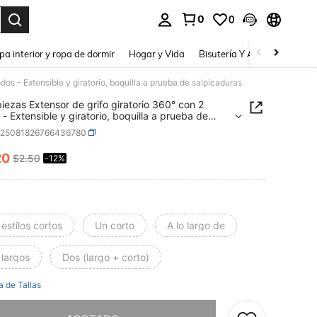
0
0
a. Press Enter to select.
pa interior y ropa de dormir
Hogar y Vida
Bisutería Y Accesorios
Be
dos - Extensible y giratorio, boquilla a prueba de salpicaduras
piezas Extensor de grifo giratorio 360° con 2
- Extensible y giratorio, boquilla a prueba de
aduras
h25081826766436780
20
$2.50
-12%
ICE AND AVAILABILITY
estilos cortos
Un corto
A lo largo de
 largos
Dos (largo + corto)
a de Tallas
imos, este producto está agotado.