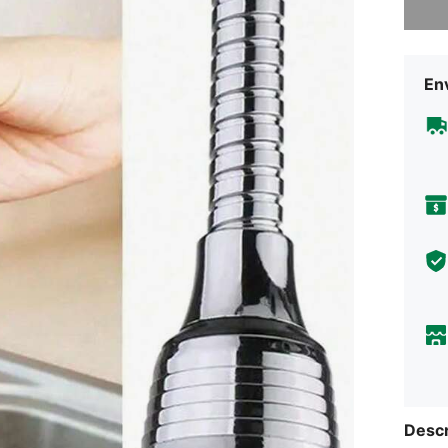
Env
Descr