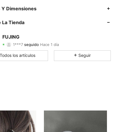
3.93
94
234
s Y Dimensiones
3.93
94
234
 La Tienda
3.93
94
234
FUJING
1***7
seguido
Hace 1 día
3.93
94
234
Calificación
Artículos
Seguidores
Todos los artículos
Seguir
3.93
94
234
3.93
94
234
3.93
94
234
3.93
94
234
3.93
94
234
3.93
94
234