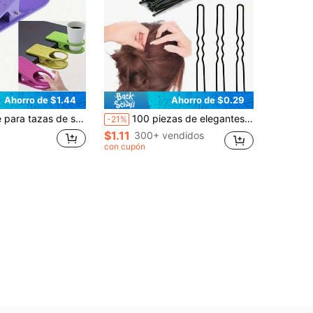
Ahorro de $1.44
Ahorro de $0.29
e de mesa portátil, clip de soporte para tazas de plástico, bandeja de clip para tazas grande, adecuado para sillas de camping, tumbonas, botellas de agua, escritorios de hogar/oficina
100 piezas de elegantes pinzas para el cabello en forma de U, pinzas invisibles para mujeres - pinzas laterales para flequillo y línea del cabello, material duradero, diseño minimalista, agarre firme, adecuadas para varios peinados como colas de caballo y trenzas - accesorios para el cabello profesionales de uso diario, pinzas para el cabello de novia lindas, perfectas para peinados de boda, pinzas para el cabello de unicolor, pinzas para el cabello anti-rotura, accesorios para peinar el cabello. 100/50/5 piezas opcionales, regreso a la escuela, decoración del hogar, suministros del hogar, artículos esenciales para la familia, regalos para mujeres, regalos para hombres, regalos para madres
-21%
$1.11
300+ vendidos
con cupón