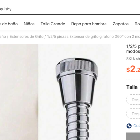
quishy
and down arrow keys to navigate search Búsqueda reciente and Busca y Encuentr
s de baño
Niños
Talla Grande
Ropa para hombre
Zapatos
Ro
Baño
Extensores de Grifo
1/2/5 piezas Extensor de grifo giratorio 360° con 2 mo
/
/
1/2/5 
modos 
salpic
SKU: s
2
$
.
PR
Talla
Dos 
Dos
Guí
Lo sent