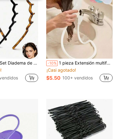
ios de moda, crea un peinado suave - Diadema ondulada cómoda | Diadema con peine | Regalo ideal para mujeres, negro y carey, adecuado para cabello rizado y liso, regalo del Día de la Madre
1 pieza Extensión multifuncional de grifo con ducha, de 131 cm de largo, adaptador fácil de usar para lavado de cabello, rociador de ducha para baño, conexión rápida sencilla para baño de mascotas
-10%
!
¡Casi agotado!
$5.50
 vendidos
100+ vendidos