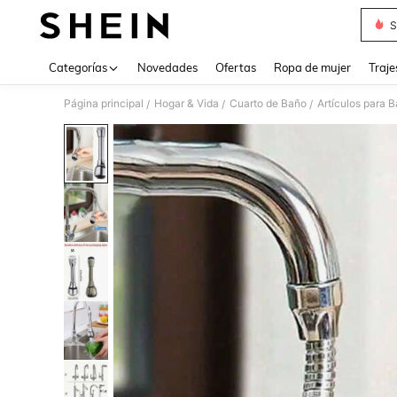
S
Use up 
Categorías
Novedades
Ofertas
Ropa de mujer
Traje
Página principal
Hogar & Vida
Cuarto de Baño
Artículos para 
/
/
/