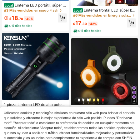
Linterna LED portátil, súper br
Local
illante y con zoom; linterna recarga
Linterna frontal LED súper bril
#3 Más vendidos
en nuevo Flash
Local
ble de alta potencia con brillo ajust
lante con luz fluorescente de largo
#6 Más vendidos
en Energía solar Iluminación portátil
18
able; capacidad de alto lumen de 2
alcance, recargable por USB, linter
$
.70
-49%
17
400 mAh, adecuada para acampar,
na frontal LED ultra potente con cu
$
.30
-42%
4-5 días hábiles
actividades al airepesca.
atro ajustes de iluminación, recarga
4-5 días hábiles
ble a través de Tipo-C, con una luz
frontal zoom altamente brillante, ad
ecuada para pesca y caza
4
1 pieza Linterna LED de alta potenc
ia, linterna táctica recargable por U
Luz nocturna y luz de enferm
Solo quedan 6
Local
SB, foco súper brillante de largo alc
Utilizamos cookies y tecnologías similares en nuestro sitio web para brindar el servicio
era con clip magnético con 6 nivele
8
22
$
.10
-42%
ance, adecuada para pesca, sender
s de brillo y 3 modos de color, portát
$
.39
-30%
que solicitas y ofrecerte la mejor experiencia de sitio web posible. Puedes "Rechazar
ismo y actividades al aire libre
il y de manos libres, adecuada para
todo", "Aceptar todo" o establecer tu preferencia de cookies en cualquier momento a tu
lectura, enfermería, maquillaje, mesi
elección. Al seleccionar "Aceptar todo", estableceremos todas las cookies opcionales,
ta de noche, escritorio, incluida par
que nos ayudan a analizar el tráfico, ofrecer funcionalidades mejoradas y personalizar
a su uso
el contenido y los anuncios para complementar tu experiencia de compra con SHEIN.