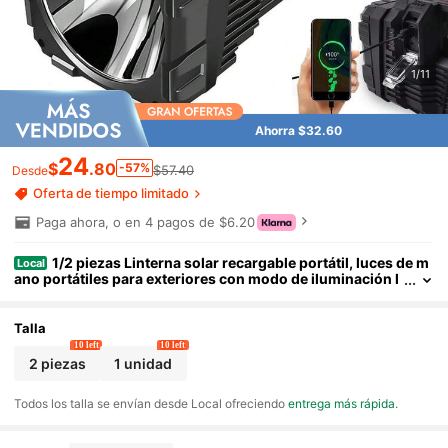
1/11
Ahorra $32.60
24
$
.80
-57%
$57.40
Desde
Oferta de tiempo limitado
Paga ahora, o en 4 pagos de $6.20
1/2 piezas Linterna solar recargable portátil, luces de m
Local
ano portátiles para exteriores con modo de iluminación l
ateral, 3 modos de iluminación y asa, para emergencias,
senderismo, camping, pesca y navegación
Talla
10 left
10 left
2 piezas
1 unidad
Todos los talla se envían desde Local ofreciendo
entrega más rápida
.