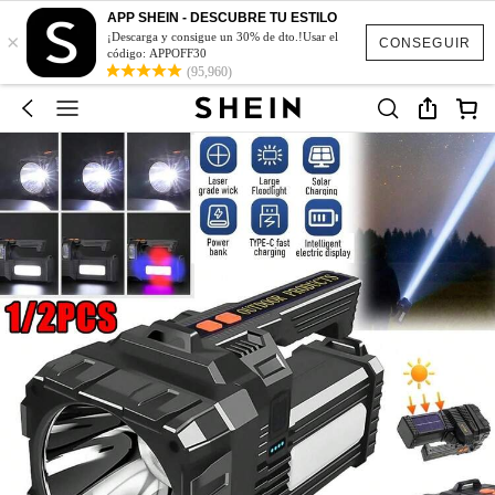
APP SHEIN - DESCUBRE TU ESTILO
×
¡Descarga y consigue un 30% de dto.!Usar el
CONSEGUIR
código: APPOFF30
(95,960)