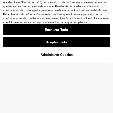
Al seleccionar "Rechazar todo", permites el uso de cookies estrictamente necesarias
que hacen que nuestro sitio web funcione. Puedes desactivarlas cambiando la
configuración de tu navegador, pero esto puede afectar el funcionamiento del sitio web.
Para obtener más información sobre las cookies que utilizamos y para ajustar tus
configuraciones de cookies opcionales, selecciona "Administrar cookies". Para obtener
más información sobre cómo procesamos los datos que recopilamos,
Rechazar Todo
Ahorro de $9.15
Aceptar Todo
Linterna frontal recargable pa
Local
ra tatuajes 1000 mAh, 1/2/4 unidad
8
$
.35
-52%
es, sensor movimiento y lentes pola
Administrar Cookies
COMPRA AHORA
AÑADIR A LA BOLSA
Ahorro de $5.38
rizadas, luz antirreflejo regulable pa
ra trabajos precisos, ligera y cómod
[1 unidad]Linterna frontal rec
Local
a, larga autonomía, para estudio tat
argable COB, batería de 800 mAh, l
uaje, salón belleza, kit casero, regal
4
$
.72
-53%
uz manos libres con sensor de movi
o para tatuadores, aprendices y am
miento, 8 modos, 550 lúmenes, haz
antes arte corporal
de luz de 12 m, linterna de diadema
USB-C ligera e impermeable, equip
o esencial para acampar, hacer sen
derismo, correr y trabajar al aire libr
e.