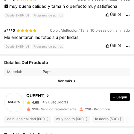
muy
buena
calidad
y
tama
ñ
o
perfecto
muy
satisfecha
Útil
(0)
Desde SHEIN US
Programa de puntos
a***0
Color: Multicolor / Talla: 10 piezas con laminado
Me
encantaron
las
fotos
s
ú
per
lindas
Útil
(0)
Desde SHEIN US
Programa de puntos
Detalles Del Producto
4.9K Seguidores
4.69
Material:
Papel
Ver más
4.9K Seguidores
4.69
QUEEN%
Seguir
4.9K Seguidores
4.69
a***s
pagó
Hace 1 día
99K+ Vendido recientemente
29K+ Recompra
de buena calidad (600+)
muy bonito (600+)
lo adoro (500+)
co
4.9K Seguidores
4.69