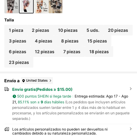
cuado para el Día de San Valentín, aniversario, b
oda, cumpleaños, graduación, inauguración de
casa, cena, suministros para fiestas personaliza
das
Talla
1 pieza
2 piezas
10 piezas
5 uds.
20 piezas
3 piezas
4 piezas
8 piezas
15 piezas
6 piezas
12 piezas
7 piezas
18 piezas
23 piezas
Envío a
United States
Envío gratis(Pedidos ≥ $15.00)
500 puntos SHEIN si llega tarde
Entrega estimada:
Ago 17 - Ago
21,
85.11% son ≤
9
días hábiles
(Los pedidos que incluyen artículos
personalizados suelen tardar entre 1 y 4 días más de lo habitual en
procesarse, y los artículos personalizados se enviarán en un paquete
separado.)
Los artículos personalizados no pueden ser devueltos ni
cambiados debido a su naturaleza personalizada.