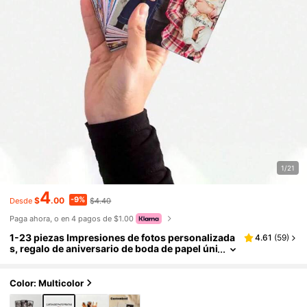
1/21
4
-9%
$
.00
$4.40
Desde
Paga ahora, o en 4 pagos de $1.00
1-23 piezas Impresiones de fotos personalizada
4.61
(
59
)
s, regalo de aniversario de boda de papel úni
co, decoración de fotos personalizada, foto
s personalizadas, impresiones de fotos pequeña
s, fotos de habitación personalizadas, alta calida
Color: Multicolor
d, moda personalizada, personalizado, regalo id
eal único para novio, novia, familia, amigos, ade