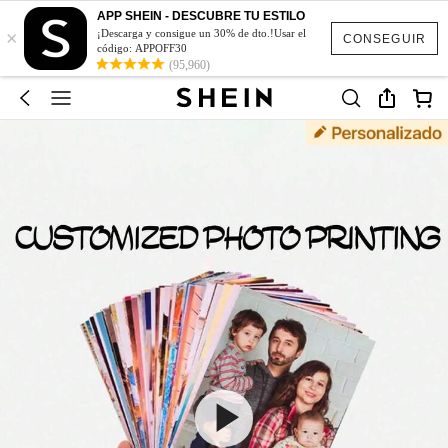
APP SHEIN - DESCUBRE TU ESTILO
×
¡Descarga y consigue un 30% de dto.!Usar el
CONSEGUIR
código: APPOFF30
(95,960)