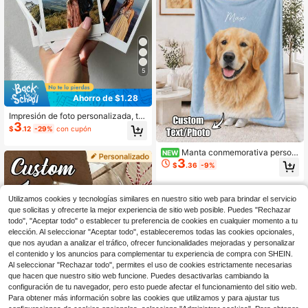
casa, impresión gráfica
Madre, cumpleaños, Día del Padre,
graduación, boda, inauguración de l
a casa, decoración de Halloween
5
Ahorro de $1.28
Impresión de foto personalizada, tir
3
a de fotos personalizada, tira de fot
$
.12
-29%
con cupón
omatón personalizada, tira de pelíc
ula, impresión de fotomatón person
Manta conmemorativa person
NEW
alizada, tarjeta de fotomatón de bo
3
alizada para mascotas, manta pers
da, marco de tira de fotomatón, reg
$
.36
-9%
onalizada con foto de gato, regalo c
alo del Día de San Valentín, regalo d
onmemorativo para mascotas, regal
e aniversario, regalo del Día de la M
o conmemorativo para perros, mant
adre, regalo de cumpleaños, regalo
Utilizamos cookies y tecnologías similares en nuestro sitio web para brindar el servicio
a de felpa conmemorativa, manta c
reflexivo, impresiones de estilo -
on foto de gato
que solicitas y ofrecerte la mejor experiencia de sitio web posible. Puedes "Rechazar
todo", "Aceptar todo" o establecer tu preferencia de cookies en cualquier momento a tu
elección. Al seleccionar "Aceptar todo", estableceremos todas las cookies opcionales,
que nos ayudan a analizar el tráfico, ofrecer funcionalidades mejoradas y personalizar
el contenido y los anuncios para complementar tu experiencia de compra con SHEIN.
Al seleccionar "Rechazar todo", permites el uso de cookies estrictamente necesarias
que hacen que nuestro sitio web funcione. Puedes desactivarlas cambiando la
configuración de tu navegador, pero esto puede afectar el funcionamiento del sitio web.
Para obtener más información sobre las cookies que utilizamos y para ajustar tus