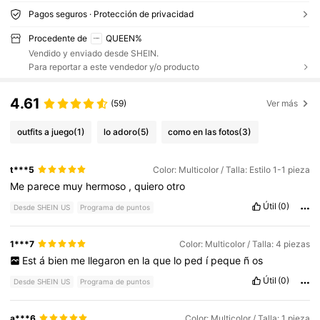
Pagos seguros · Protección de privacidad
Procedente de
QUEEN%
Vendido y enviado desde SHEIN.
Para reportar a este vendedor y/o producto
4.61
(59)
Ver más
outfits a juego
(1)
lo adoro
(5)
como en las fotos
(3)
t***5
Color: Multicolor / Talla: Estilo 1-1 pieza
Me
parece
muy
hermoso
,
quiero
otro
Útil
(0)
Desde SHEIN US
Programa de puntos
1***7
Color: Multicolor / Talla: 4 piezas
Est
á
bien
me
llegaron
en
la
que
lo
ped
í
peque
ñ
os
Útil
(0)
Desde SHEIN US
Programa de puntos
a***6
Color: Multicolor / Talla: 1 pieza