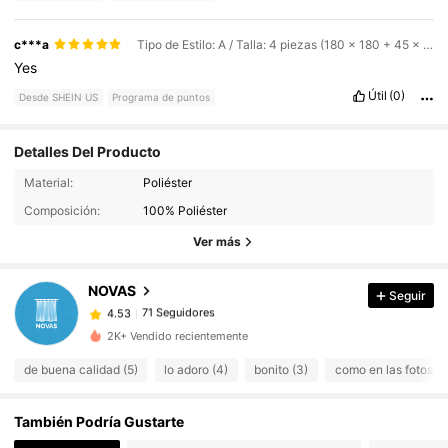
c***a
Tipo de Estilo: A / Talla: 4 piezas (180 x 180 + 45 x 74 cm + 35 x 45 cm + 38 x 45 cm)
Yes
Útil
(0)
Desde SHEIN US
Programa de puntos
Detalles Del Producto
71 Seguidores
4.53
Material:
Poliéster
Composición:
100% Poliéster
71 Seguidores
Ver más
4.53
NOVAS
Seguir
71 Seguidores
4.53
e***m
pagó
Hace 1 día
2K+ Vendido recientemente
71 Seguidores
4.53
de buena calidad (5)
lo adoro (4)
bonito (3)
como en las fotos (2
También Podría Gustarte
71 Seguidores
4.53