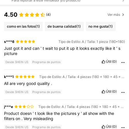
Para reportar a este vendedor y/o producto
4.50
(4)
Ver más
como en las fotos
(1)
de buena calidad
(1)
no me gusta
(1)
s***6
Tipo de Estilo: A / Talla: 1 pieza (180*180)
Just
got
it
and
can
'
t
wait
to
put
it
up
it
looks
exactly
like
it
'
s
picture
Útil
(0)
Desde SHEIN US
Programa de puntos
k***1
Tipo de Estilo: A / Talla: 4 piezas (180 x 180 + 45 x 74 cm + 35 x 45 cm + 38 x 45 cm)
All
are
very
good
quality
.
Útil
(0)
Desde SHEIN US
Programa de puntos
j***e
Tipo de Estilo: A / Talla: 4 piezas (180 x 180 + 45 x 74 cm + 35 x 45 cm + 38 x 45 cm)
Product
doesn
'
t
look
like
the
pictures
y
'
all
show
with
the
filters
on
.
Very
misleading
Útil
(0)
Desde SHEIN US
Programa de puntos