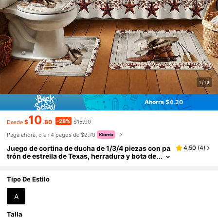
1/14
Ahorra $4.20
10
-28%
$
.80
$15.00
Desde
Paga ahora, o en 4 pagos de $2.70
Juego de cortina de ducha de 1/3/4 piezas con pa
4.50
(
4
)
trón de estrella de Texas, herradura y bota de
vaquero, incluye 12 ganchos, tapa de inodor
o, alfombra de baño y tapete, tema de encanto oc
cidental, tela de poliéster lavable, impermeable y
Tipo De Estilo
duradera, decoración para el hogar, dormitorio y
baño
A
Talla