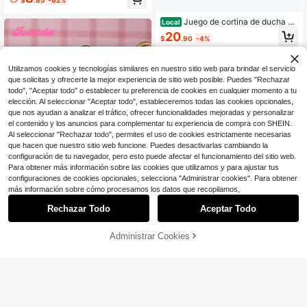
$
.85
-62%
novillo con flores silvestres rosas. C
ortina de baño nostálgica del oeste
con ojales metálicos resistentes a l
Juego de cortina de ducha m
Local
a oxidación y ganchos. Decoración
ontada en tabla de madera 1/3/4, ju
20
$
.90
-4%
de baño impermeable y ligera - 36x
ego de baño de poliéster, diseño de
72 pulgadas, 48x72 pulgadas, 60x
estilo vaquero rural occidental retro
72 pulgadas, 66x72 pulgadas
americano con acuarela, alfombra a
Utilizamos cookies y tecnologías similares en nuestro sitio web para brindar el servicio
ntideslizante de baño, juego de cort
ina de ducha de baño, artículos de
que solicitas y ofrecerte la mejor experiencia de sitio web posible. Puedes "Rechazar
decoración del hogar, artículos de d
todo", "Aceptar todo" o establecer tu preferencia de cookies en cualquier momento a tu
ecoración de baño, regalo festivo
elección. Al seleccionar "Aceptar todo", estableceremos todas las cookies opcionales,
que nos ayudan a analizar el tráfico, ofrecer funcionalidades mejoradas y personalizar
el contenido y los anuncios para complementar tu experiencia de compra con SHEIN.
Al seleccionar "Rechazar todo", permites el uso de cookies estrictamente necesarias
que hacen que nuestro sitio web funcione. Puedes desactivarlas cambiando la
configuración de tu navegador, pero esto puede afectar el funcionamiento del sitio web.
Para obtener más información sobre las cookies que utilizamos y para ajustar tus
configuraciones de cookies opcionales, selecciona "Administrar cookies". Para obtener
más información sobre cómo procesamos los datos que recopilamos,
Ahorro de $28.39
Ahorro de $1.20
Rechazar Todo
Aceptar Todo
#2 Más vendidos
en 0~13 USD Cortinas de ducha y accesorios
1 /3 /4 piezas Juego de baño
Local
rústico de granja estilo occidental c
¡Casi agotado!
Joivida
9
$
.61
-75%
ampestre, Cortinas para baño, Corti
Administrar Cookies
#2 Más vendidos
#2 Más vendidos
en 0~13 USD Cortinas de ducha y accesorios
en 0~13 USD Cortinas de ducha y accesorios
Joivida 12 Ganchos para Cortina de
¡28% DE DESCUENTO!
AÑADIR A LA BOLSA
na de baño, Juego de cortina de du
Ducha con Lazo, Anillos de Cortina
¡Casi agotado!
¡Casi agotado!
cha para baño, Juegos de baño con
de Aleación de Zinc a Prueba de Óx
200+ vendidos
cortina de ducha, Juego de cortina
#2 Más vendidos
en 0~13 USD Cortinas de ducha y accesorios
ido, Diseño Decorativo en Forma de
de ducha de 4 piezas, Alfombra de
¡Casi agotado!
10
Lazo, Ganchos de Cortina a Prueba
$
.40
-10%
baño de franela, Alfombra de baño,
de Óxido, Utilizados para Ganchos
Juegos de cortina de ducha con est
en Forma de S en Baños, Dormitorio
rella de Texas a cuadros búfalo con
s, Salas de Estar, Decoración del Ho