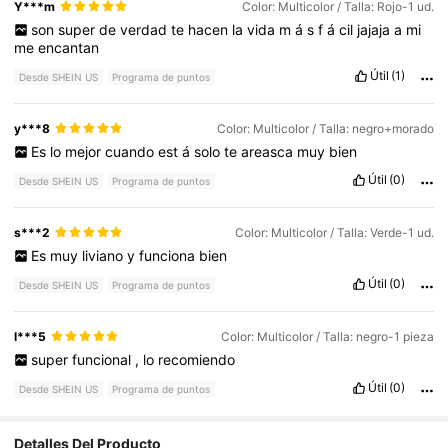
Y***m
Color: Multicolor / Talla: Rojo-1 ud.
son
super
de
verdad
te
hacen
la
vida
m
á
s
f
á
cil
jajaja
a
mi
me
encantan
Útil
(1)
Desde SHEIN US
Programa de puntos
y***8
Color: Multicolor / Talla: negro+morado
Es
lo
mejor
cuando
est
á
solo
te
areasca
muy
bien
Útil
(0)
Desde SHEIN US
Programa de puntos
s***2
Color: Multicolor / Talla: Verde-1 ud.
Es
muy
liviano
y
funciona
bien
Útil
(0)
Desde SHEIN US
Programa de puntos
l***5
Color: Multicolor / Talla: negro-1 pieza
super
funcional
,
lo
recomiendo
Útil
(0)
Desde SHEIN US
Programa de puntos
842 Seguidores
Detalles Del Producto
4.75