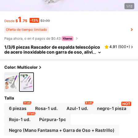
1/12
1
-13%
$
.75
$2.00
Desde
Oferta de tiempo limitado
Paga ahora, o en 4 pagos de $0.43
1/3/6 piezas Rascador de espalda telescópico
4.91
(
500+
)
de acero inoxidable con garra de oso, alivi
ador de picazón de espalda portátil y retrá
ctil con mango de goma cómodo, perfecto par
a regalos de Acción de Gracias, cumpleaños y
Color: Multicolor
Navidad, rellenos de calcetines navideños, re
galos de Navidad, regalos de cumpleaños, rell
enos de calcetines navideños para hombres, r
egalos de Navidad para hombres
Talla
9 left
8 left
6 piezas
Rosa-1 ud.
Azul-1 ud.
negro-1 pieza
8 left
Rojo-1 ud.
Púrpura-1pc
Negro (Mano Fantasma + Garra de Oso + Rastrillo)