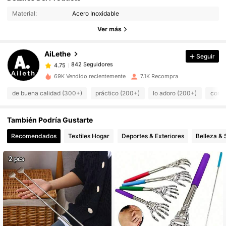
Material:
Acero Inoxidable
842 Seguidores
Ver más
4.75
AiLethe
Seguir
842 Seguidores
4.75
a***3
pagó
Hace 14 horas
69K Vendido recientemente
7.1K Recompra
842 Seguidores
4.75
de buena calidad (300+)
práctico (200+)
lo adoro (200+)
como 
También Podría Gustarte
842 Seguidores
4.75
Recomendados
Textiles Hogar
Deportes & Exteriores
Belleza & 
842 Seguidores
4.75
842 Seguidores
4.75
842 Seguidores
4.75