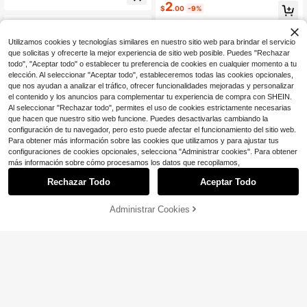
egalo ideal, Fácil de transportar, Ad
2
$
.00
-9%
ecuado para uso doméstico!
Utilizamos cookies y tecnologías similares en nuestro sitio web para brindar el servicio
que solicitas y ofrecerte la mejor experiencia de sitio web posible. Puedes "Rechazar
todo", "Aceptar todo" o establecer tu preferencia de cookies en cualquier momento a tu
elección. Al seleccionar "Aceptar todo", estableceremos todas las cookies opcionales,
que nos ayudan a analizar el tráfico, ofrecer funcionalidades mejoradas y personalizar
el contenido y los anuncios para complementar tu experiencia de compra con SHEIN.
Al seleccionar "Rechazar todo", permites el uso de cookies estrictamente necesarias
que hacen que nuestro sitio web funcione. Puedes desactivarlas cambiando la
configuración de tu navegador, pero esto puede afectar el funcionamiento del sitio web.
Para obtener más información sobre las cookies que utilizamos y para ajustar tus
configuraciones de cookies opcionales, selecciona "Administrar cookies". Para obtener
más información sobre cómo procesamos los datos que recopilamos,
Rechazar Todo
Aceptar Todo
Un masajeador y rascador de espal
1
da portátil, adecuado para hombres
$
.19
-8%
y mujeres, una herramienta esencia
Administrar Cookies
¡13% DE DESCUENTO!
AÑADIR A LA BOLSA
l para aliviar la picazón para el cuid
Rascador de espalda ajustable de a
ado en el hogar y los viajes, un acc
2
cero inoxidable con mango de gom
$
.20
-8%
esorio de baño imprescindible, perf
a, herramienta de rascado extensibl
ecto como regalo de vacaciones
e para hombres, mujeres, ancianos,
accesorio portátil de cuidado perso
nal para aliviar la picazón, opciones
de varios colores para el hogar y la
oficina