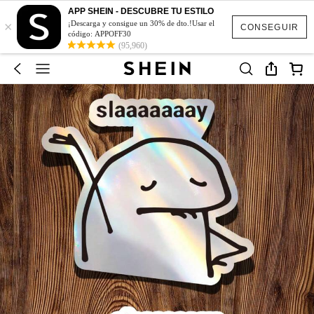
APP SHEIN - DESCUBRE TU ESTILO
×
¡Descarga y consigue un 30% de dto.!Usar el
CONSEGUIR
código: APPOFF30
(95,960)