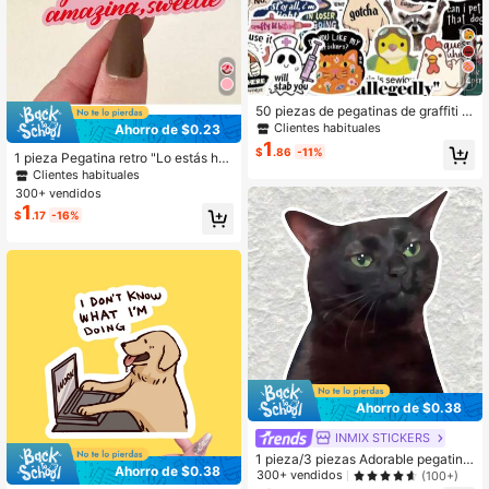
4
50 piezas de pegatinas de graffiti e
n inglés con memes divertidos y cit
Clientes habituales
Ahorro de $0.23
as humorísticas, de vinilo impermea
1
$
.86
-11%
ble para portátil, teléfono, coche, m
1 pieza Pegatina retro "Lo estás ha
onopatín, botellas de agua, scrapbo
ciendo increíble, cariño", Pegatina p
Clientes habituales
oking, computadora y diario
ara parachoques de coche & acces
300+ vendidos
orios de automóvil, ventana, portáti
1
$
.17
-16%
l, taza aislada, cuaderno, funda de t
eléfono, monopatín, útiles escolare
s, vuelta al colegio
Ahorro de $0.38
INMIX STICKERS
1 pieza/3 piezas Adorable pegatina
Ahorro de $0.38
de gatito negro pequeño, cubierta c
300+ vendidos
(100+)