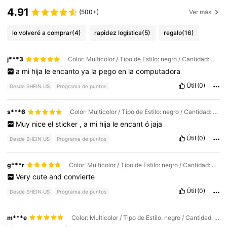
4.91
(500+)
Ver más
lo volveré a comprar
(4)
rapidez logística
(5)
regalo
(16)
j***3
Color: Multicolor / Tipo de Estilo: negro / Cantidad: 3pcs
a
mi
hija
le
encanto
ya
la
pego
en
la
computadora
Útil
(0)
Desde SHEIN US
Programa de puntos
s***6
Color: Multicolor / Tipo de Estilo: negro / Cantidad: 3pcs
Muy
nice
el
sticker
,
a
mi
hija
le
encant
ó
jaja
Útil
(0)
Desde SHEIN US
Programa de puntos
g***r
Color: Multicolor / Tipo de Estilo: negro / Cantidad: 1PC
Very
cute
and
convierte
Útil
(0)
Desde SHEIN US
Programa de puntos
m***e
Color: Multicolor / Tipo de Estilo: negro / Cantidad: 1PC