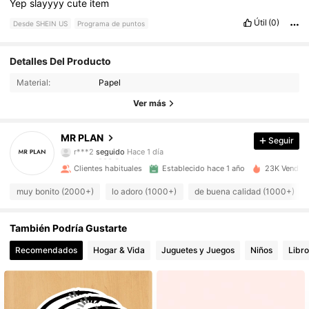
Yep
slayyyy
cute
item
Útil
(0)
Desde SHEIN US
Programa de puntos
903 Seguidores
4.93
Detalles Del Producto
Material:
Papel
903 Seguidores
4.93
Ver más
903 Seguidores
4.93
MR PLAN
Seguir
903 Seguidores
4.93
Clientes habituales
Establecido hace 1 año
23K Vendido
903 Seguidores
4.93
muy bonito (2000+)
lo adoro (1000+)
de buena calidad (1000+)
903 Seguidores
4.93
También Podría Gustarte
903 Seguidores
4.93
Recomendados
Hogar & Vida
Juguetes y Juegos
Niños
Libro
903 Seguidores
4.93