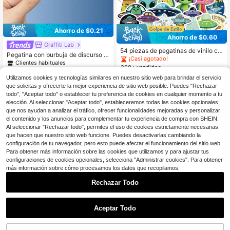
Ahorro de $0.21
Ahorro de $0.60
Graffiti Lab
54 piezas de pegatinas de vinilo co
Pegatina con burbuja de discurso d
n estética de alienígena y OVNI, cal
¡Casi agotado!
e dibujos animados "Necesito un Re
Clientes habituales
comanías espaciales para portátil, b
200+ vendidos
d Bull" - Material de vinilo resistent
otella de agua, cuaderno, diario, pla
1.2k+ vendidos
(100+)
1
e al agua, superficie mate resistent
Utilizamos cookies y tecnologías similares en nuestro sitio web para brindar el servicio
$
.60
-27%
con cupón
nificador, decoración de grafiti, rega
1
e a los arañazos, calcomanía autoa
$
.29
-14%
lo de cumpleaños para adultos, dec
que solicitas y ofrecerte la mejor experiencia de sitio web posible. Puedes "Rechazar
dhesiva, adecuada para portátil, ca
oración de oficina, recompensa, via
todo", "Aceptar todo" o establecer tu preferencia de cookies en cualquier momento a tu
sco, motocicleta, coche, guitarra y
je, equipaje, monopatín, funda de te
elección. Al seleccionar "Aceptar todo", estableceremos todas las cookies opcionales,
scooter pegatinas papelería manual
léfono, manualidades DIY, álbum de
que nos ayudan a analizar el tráfico, ofrecer funcionalidades mejoradas y personalizar
idades libro de sticker estikers
recortes, accesorios de papelería
el contenido y los anuncios para complementar tu experiencia de compra con SHEIN.
Al seleccionar "Rechazar todo", permites el uso de cookies estrictamente necesarias
que hacen que nuestro sitio web funcione. Puedes desactivarlas cambiando la
Mostrar artículos similares con stock
Ver todo
configuración de tu navegador, pero esto puede afectar el funcionamiento del sitio web.
Para obtener más información sobre las cookies que utilizamos y para ajustar tus
configuraciones de cookies opcionales, selecciona "Administrar cookies". Para obtener
más información sobre cómo procesamos los datos que recopilamos,
Rechazar Todo
Aceptar Todo
Lo sentimos, este producto está agotado.