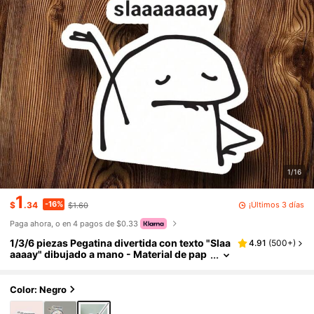
1/16
1
-16%
¡Últimos 3 días
$
.34
$1.60
Paga ahora, o en 4 pagos de $0.33
1/3/6 piezas Pegatina divertida con texto "Slaa
4.91
(
500+
)
aaaay" dibujado a mano - Material de pap
el, calcomanía para teléfonos, computado
ras, ideal para regalos festivos, pegatina gráfi
ca divertida, meme divertido, regalos para ell
Color: Negro
a, regalos de cumpleaños, para útiles escolar
es, de vuelta a la escuela pegatinas papelería