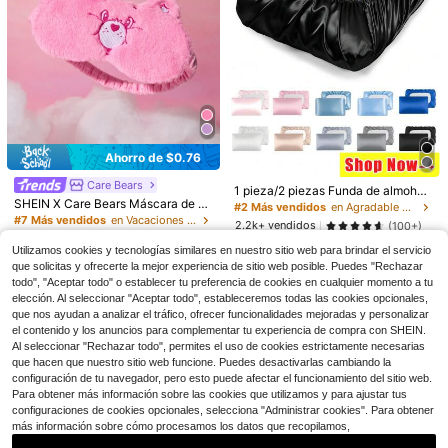
apto para dormir, siesta, uso noctur
no durante todo el año. Aplicable pa
ra dormitorio, viajes, oficina, escuel
a, actividades al aire libre
Ahorro de $8.92
Gorro para alivio de migraña y
Local
Ahorro de $0.76
dolor de cabeza, envoltura de gel d
¡Casi agotado!
e hielo para la cabeza, terapia de frí
Care Bears
60+ vendidos
1 pieza/2 piezas Funda de almohad
o y calor, máscara para ojos y dolor
4
SHEIN X Care Bears Máscara de oj
#10 Más vendidos
en Envío rápido Otros productos para ayudar a dorm
a de seda de satén con banda elást
$
.58
-66%
#2 Más vendidos
en Agradable para la piel Máscara para los ojos
de cabeza para senos nasales, ojos
os de peluche rosa con detalles bor
ica, funda de almohada de satén su
#7 Más vendidos
en Vacaciones Elementos esenciales diarios para el
Clientes habituales
hinchados, alivio de tensión y estré
Paquete completo de 500/33
Local
2.2k+ vendidos
(100+)
dados, regalo ideal para vacacione
ave para el cabello y la piel, tamañ
4-5 días hábiles
s
0/220/88 piezas para soporte nasa
300+ vendidos
(500+)
#10 Más vendidos
#10 Más vendidos
en Envío rápido Otros productos para ayudar a dorm
en Envío rápido Otros productos para ayudar a dorm
3
s
o estándar/grande, decoración del
$
.70
-10%
l. Incluye dilatador, parches, tiras, cl
Utilizamos cookies y tecnologías similares en nuestro sitio web para brindar el servicio
2
13
Clientes habituales
Clientes habituales
dormitorio del hogar, regalo person
$
.64
-22%
$
.90
-43%
ips, cintas, dilatador nasal, parches,
que solicitas y ofrecerte la mejor experiencia de sitio web posible. Puedes "Rechazar
alizado
#10 Más vendidos
en Envío rápido Otros productos para ayudar a dorm
tiras, clips y cintas nasales. Innovac
todo", "Aceptar todo" o establecer tu preferencia de cookies en cualquier momento a tu
Clientes habituales
ión de vanguardia para reducir los r
elección. Al seleccionar "Aceptar todo", estableceremos todas las cookies opcionales,
onquidos en un 99 % y promover un
que nos ayudan a analizar el tráfico, ofrecer funcionalidades mejoradas y personalizar
sueño profundo, con beneficios par
el contenido y los anuncios para complementar tu experiencia de compra con SHEIN.
a la salud. Diseñado para todo tipo
Al seleccionar "Rechazar todo", permites el uso de cookies estrictamente necesarias
de situaciones, como gimnasio, viaj
es, yoga y dormitorio. Oferta especi
que hacen que nuestro sitio web funcione. Puedes desactivarlas cambiando la
al para la vuelta al cole y Navidad,
configuración de tu navegador, pero esto puede afectar el funcionamiento del sitio web.
con un diseño resistente al sudor y
Para obtener más información sobre las cookies que utilizamos y para ajustar tus
centrado en la comodidad que mejo
configuraciones de cookies opcionales, selecciona "Administrar cookies". Para obtener
ra el sueño y reduce las molestias.
más información sobre cómo procesamos los datos que recopilamos,
Fácil de aplicar y reutilizable. ¡Cóm
prelo ahora y disfrute de una noche