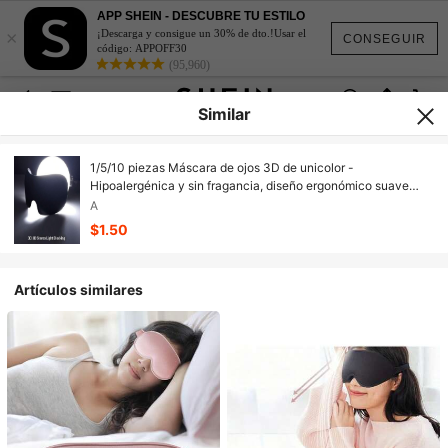
APP SHEIN - DESCUBRE TU ESTILO
×
¡Descarga y consigue un 30% de dto.!Usar el
CONSEGUIR
código: APPOFF30
(95,960)
Similar
1/5/10 piezas Máscara de ojos 3D de unicolor -
Hipoalergénica y sin fragancia, diseño ergonómico suave
(unisex) - Adecuado para viajes, hogar, oficina, a prueba de
A
fugas, color neutro, regalo ideal
$1.50
Artículos similares