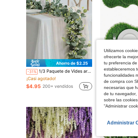
Utilizamos cookies
ofrecerte la mejo
tu preferencia de
Ahorro de $2.25
Aho
estableceremos to
1/3 Paquete de Vides artificiales de Eucalipto Blanco y Flor de Novia para decoración, Hojas de Eucalipto de Dólar de Plata adecuadas para Navidad, Hogar, Pared, Boda, Centro de Mesa, Ducha, Decoración Interior y Exterior, Regalo de Primavera y Verano
1/4/6 piezas Manteles individuales de césped artificial, camino de mesa de césped sintético verde, decoración de centro 
-31%
-33%
funcionalidades m
¡Casi agotado!
¡Casi agotado!
de compra con SH
$4.95
$2.63
200+ vendidos
100+ vend
necesarias que h
de tu navegador, 
sobre las cookies
"Administrar coo
Administrar 