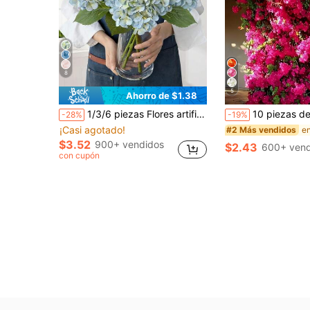
8
5
Ahorro de $1.38
1/3/6 piezas Flores artificiales de hortensia, hortensias realistas, plantas artificiales, decoración de primavera, flores falsas de alta calidad para ramos de boda DIY, fiestas, hogar, sala de estar, cocina, jardín, hotel, oficina, estudio, decoración de habitaciones, Día de San Valentín, regalos del Día de la Madre, artículos esenciales para bodas al aire libre, regalos de vuelta a la escuela
10 piezas de tallos de enredadera de buganvilla artificial de 2.6 pies, ramas de plantas de tallo largo, tacto realista, adecuado para el hogar, boda, jardín, patio, de
-28%
-19%
¡Casi agotado!
#2 Más vendidos
$3.52
900+ vendidos
$2.43
600+ vend
con cupón