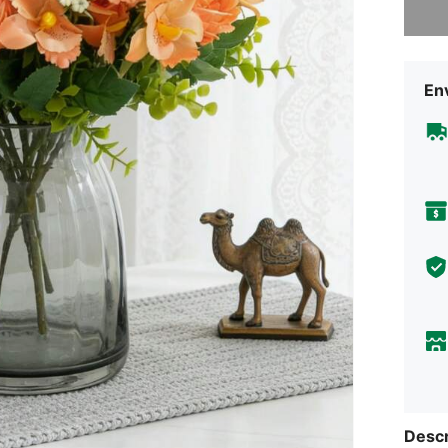
Env
Descr