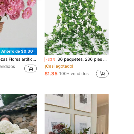
Ahorro de $0.30
o, adecuado para boda, fiesta, decoración de ceremonia, arreglo floral DIY, decoración de sala de estar, dormitorio, comedor, cocina, fiesta y decoración de vacaciones
36 paquetes, 236 pies de enredaderas de hiedra artificial, 78.72 pulgadas por paquete, enredaderas de hiedra falsa para decoración de bodas, dormitorio, decoración de fiestas DIY, guirnalda de hiedra realista con hojas falsas, decoración de pared interior/exterior con enredaderas colgantes
-33%
¡Casi agotado!
endidos
$1.35
100+ vendidos