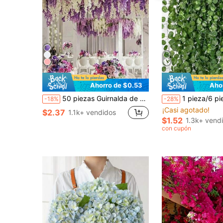
Ahorro de $0.53
Aho
50 piezas Guirnalda de enredadera de glicinia blanca artificial, decoración de boda, fiesta, hogar, pared verde, jardín, techo, 1.64 pies enredadera de flores artificiales, corona de flores de glicinia artificial, decoración colgante perfecta para boda, adecuada para fiesta, cumpleaños, hogar, regalo del Día de San Valentín, fondo de jardín y hogar para fiesta, plantas falsas, flores artificiales, plantas artificiales
1 pieza/6 piezas/12 piezas/24 piezas/300 piezas/Set de Hiedra Verde Artificial, Guirnalda Colgante de Follaje Falso, Realista y Decorativa, Adecuada para Bodas, Dormitorio, Jardín, Balcón, Columpio, Centro Comercia
-18%
-28%
¡Casi agotado!
$2.37
1.1k+ vendidos
$1.52
1.3k+ vend
con cupón