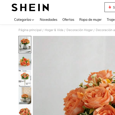
S
Use up 
Categorías
Novedades
Ofertas
Ropa de mujer
Traje
Página principal
Hogar & Vida
Decoración Hogar
Decoración ar
/
/
/