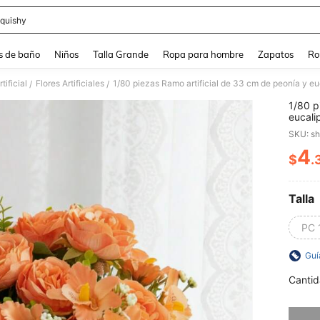
quishy
and down arrow keys to navigate search Búsqueda reciente and Busca y Encuentr
s de baño
Niños
Talla Grande
Ropa para hombre
Zapatos
Ro
tificial
Flores Artificiales
/
/
1/80 p
eucali
rellen
SKU: s
al aire
de mes
4
$
.
PR
plásti
decora
Talla
PC 
Guí
Cantid
Lo sent