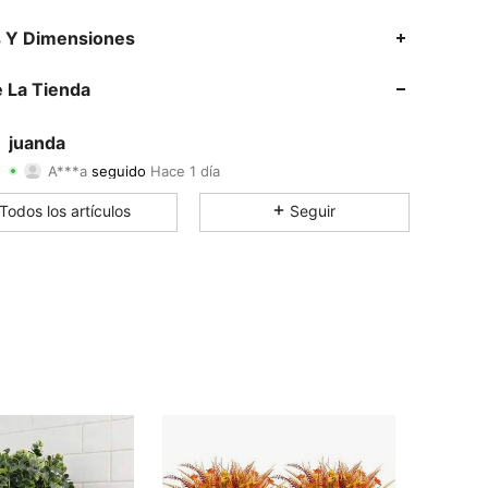
4.78
173
265
s Y Dimensiones
4.78
173
265
 La Tienda
4.78
173
265
juanda
A***a
seguido
Hace 1 día
4.78
173
265
Calificación
Artículos
Seguidores
Todos los artículos
Seguir
4.78
173
265
4.78
173
265
4.78
173
265
4.78
173
265
4.78
173
265
4.78
173
265