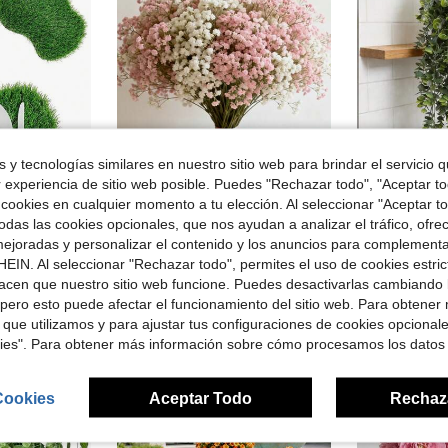
 y tecnologías similares en nuestro sitio web para brindar el servicio qu
r experiencia de sitio web posible. Puedes "Rechazar todo", "Aceptar t
 cookies en cualquier momento a tu elección. Al seleccionar "Aceptar to
rro de $1.27
das las cookies opcionales, que nos ayudan a analizar el tráfico, ofre
de mesa para fiesta temática de deportes, boda, baby shower, entusiastas del golf, decoración de mesa, regalo
20 piezas/40 piezas Flores artificiales de aliento de bebé, ramo de gypsophila de tacto real, flores de plástico falsas para ramo de novia de boda, decoración del hogar y fiesta, arreglo floral DIY, ramo de novia de boda, decoración del hogar, accesorios DIY para decoración del hogar de fiesta de boda, Día de San Valentín, regalo, ceremonia de graduación - ¡Flores de plástico! Navidad
3/1 pieza Plantas de helecho artificiales colgantes, follaje colgante falso, hojas de helecho colgantes falsas, hojas de
-33%
-33%
ejoradas y personalizar el contenido y los anuncios para complementa
¡Casi agotado!
$2.55
200+ 
EIN. Al seleccionar "Rechazar todo", permites el uso de cookies estri
$1.20
idos
100+ vendidos
acen que nuestro sitio web funcione. Puedes desactivarlas cambiando 
pero esto puede afectar el funcionamiento del sitio web. Para obtener
 que utilizamos y para ajustar tus configuraciones de cookies opcional
kies". Para obtener más información sobre cómo procesamos los datos
Cookies
Aceptar Todo
Rechaz