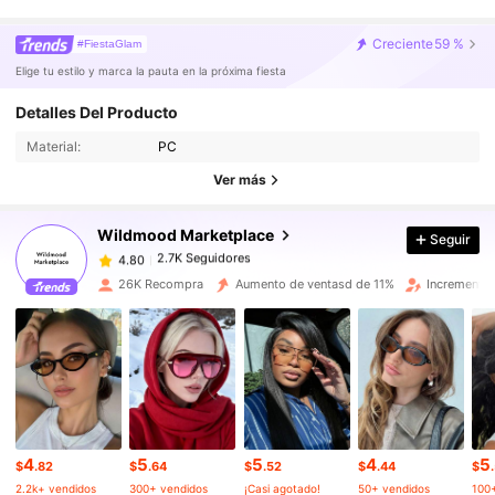
Creciente
59 %
#FiestaGlam
Elige tu estilo y marca la pauta en la próxima fiesta
Detalles Del Producto
2.7K Seguidores
4.80
Material:
PC
Ver más
2.7K Seguidores
4.80
Wildmood Marketplace
Seguir
2.7K Seguidores
4.80
m***3
pagó
Hace 1 horas
26K Recompra
Aumento de ventasd de 11%
Incremento 
2.7K Seguidores
4.80
2.7K Seguidores
4.80
2.7K Seguidores
4.80
4
5
5
4
5
$
.82
$
.64
$
.52
$
.44
$
2.2k+ vendidos
300+ vendidos
¡Casi agotado!
50+ vendidos
100