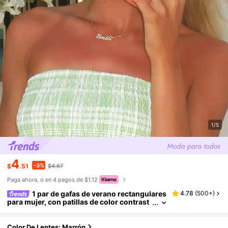
1/5
4
-3%
$
.51
$4.67
Paga ahora, o en 4 pagos de $1.12
1 par de gafas de verano rectangulares
4.78
(
500+
)
para mujer, con patillas de color contrast
ante a la moda, minimalistas y elegantes,
adecuadas para uso diario, negocios, casual,
playa y escuela. Decoración de patillas con fo
Color De Lentes: Marrón