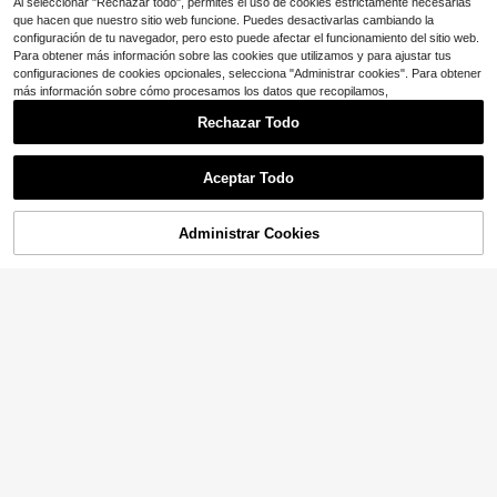
Al seleccionar "Rechazar todo", permites el uso de cookies estrictamente necesarias
que hacen que nuestro sitio web funcione. Puedes desactivarlas cambiando la
configuración de tu navegador, pero esto puede afectar el funcionamiento del sitio web.
Para obtener más información sobre las cookies que utilizamos y para ajustar tus
configuraciones de cookies opcionales, selecciona "Administrar cookies". Para obtener
más información sobre cómo procesamos los datos que recopilamos,
Rechazar Todo
Aceptar Todo
8
AÑADIR A LA
Administrar Cookies
COMPRA AHORA
BOLSA
GUYUAN Marketplace
1 par de gafas de moda con montur
Gafas ovaladas para mujer, marco d
a sólida de color vintage y forma ov
¡Casi agotado!
e metal retro chic en negro, accesor
#3 Más vendidos
en Inspiración De Traje Diario Accesorios
alada de PC para mujer
io de viaje & playa, otoño/invierno n
3.7k+ vendidos
(100+)
2.5k+ vendidos
egocios & casual, estilo universitari
4
4
o, sirena de oficina
$
.20
-4%
$
.72
-7%