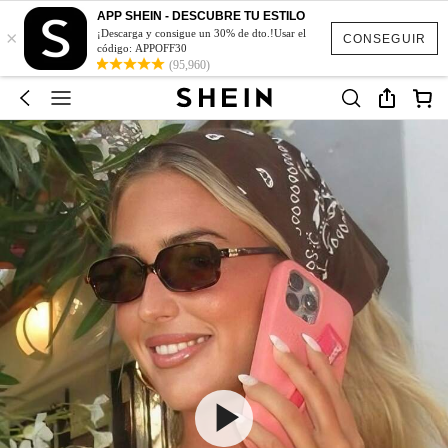
APP SHEIN - DESCUBRE TU ESTILO
×
¡Descarga y consigue un 30% de dto.!Usar el
CONSEGUIR
código: APPOFF30
(95,960)