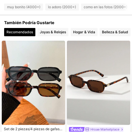
muy bonito (4000+)
lo adoro (2000+)
como en las fotos (2000+)
2.7K Seguidores
4.80
También Podría Gustarte
2.7K Seguidores
4.80
Recomendados
Joyas & Relojes
Hogar & Vida
Belleza & Salud
2.7K Seguidores
4.80
2.7K Seguidores
4.80
2.7K Seguidores
4.80
Set de 2 piezas/4 piezas de gafas r
Hroae Marketplace