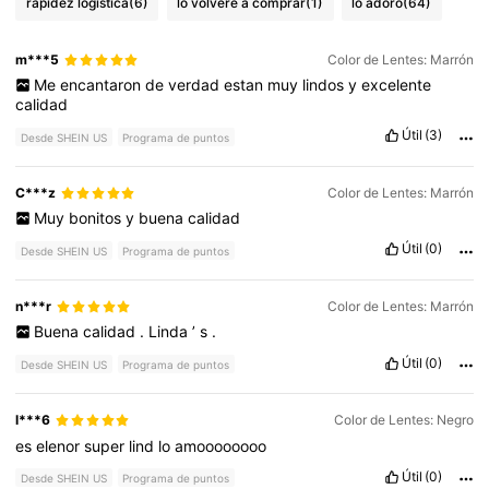
rapidez logística
(6)
lo volveré a comprar
(1)
lo adoro
(64)
m***5
Color de Lentes: Marrón
Me
encantaron
de
verdad
estan
muy
lindos
y
excelente
calidad
Útil
(3)
Desde SHEIN US
Programa de puntos
C***z
Color de Lentes: Marrón
Muy
bonitos
y
buena
calidad
Útil
(0)
Desde SHEIN US
Programa de puntos
n***r
Color de Lentes: Marrón
Buena
calidad
.
Linda
’
s
.
Útil
(0)
Desde SHEIN US
Programa de puntos
l***6
Color de Lentes: Negro
es
elenor
super
lind
lo
amoooooooo
Útil
(0)
Desde SHEIN US
Programa de puntos