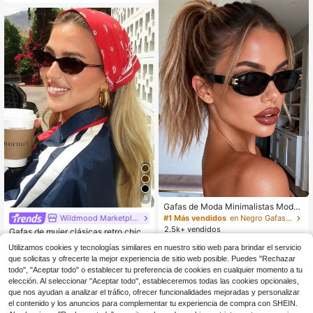
actividades al aire libre, viajes y te
mporada de regreso a la escuela
5
Gafas de Moda Minimalistas Moder
nas Ovaladas, Diseño Atemporal pa
Wildmood Marketplace
#1 Más vendidos
en Negro Gafas de moda para mujer
ra Regalos de Vacaciones, Aire Libr
2.5k+ vendidos
Gafas de mujer clásicas retro chic o
e, Vacaciones en Playas Tropicales,
valadas, marco pequeño, se adapta
800+ vendidos
4
Fotografía Callejera, talla grande
Utilizamos cookies y tecnologías similares en nuestro sitio web para brindar el servicio
$
.12
n a todas las formas de cara, para pl
4
que solicitas y ofrecerte la mejor experiencia de sitio web posible. Puedes "Rechazar
$
.57
-7%
aya, calle, festival de música, acce
sorio de verano
todo", "Aceptar todo" o establecer tu preferencia de cookies en cualquier momento a tu
elección. Al seleccionar "Aceptar todo", estableceremos todas las cookies opcionales,
que nos ayudan a analizar el tráfico, ofrecer funcionalidades mejoradas y personalizar
el contenido y los anuncios para complementar tu experiencia de compra con SHEIN.