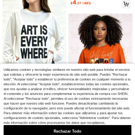
4
#2 Más vendidos
en Algodón Camisetas De Mujer
$
.37
-46%
as las estaciones, estilo retro vinta
¡Casi agotado!
ge cute Y2K y clean girl, perfecta p
ara salidas de primavera/verano/ot
oño, hogar, vuelta al colegio, festiv
5
al del oeste, cita dulce, vacacione
s, moda diaria
Blusa casual de cuello redond
Local
o de manga corta con flecos de me
#3 Más vendidos
en Violeta Tops, blusas y camisetas de mujer
zcla de lino para mujer, opciones de
1.6k+ vendidos
(100+)
varios colores
14
$
.99
-72%
8
Free Shipping
RosyDaze
SHEIN Blusa casual y elegante de
mujer en mezcla de lino beige con c
1.3k+ vendidos
Utilizamos cookies y tecnologías similares en nuestro sitio web para brindar el servicio
uello alto, top de oficina con escote
4
$
.97
-47%
que solicitas y ofrecerte la mejor experiencia de sitio web posible. Puedes "Rechazar
en V y mangas murciélago de medi
a manga para el trabajo, blusa holg
todo", "Aceptar todo" o establecer tu preferencia de cookies en cualquier momento a tu
33
ada con escote en V y media mang
elección. Al seleccionar "Aceptar todo", estableceremos todas las cookies opcionales,
a para uso diario/cita nocturna & br
que nos ayudan a analizar el tráfico, ofrecer funcionalidades mejoradas y personalizar
Camiseta gráfica Art Is E
Local
NEW
unch, blusa blanca de verano
7
5
verywhere, camiseta suave de cuel
el contenido y los anuncios para complementar tu experiencia de compra con SHEIN.
$
.96
-85%
lo redondo, ropa casual cómoda pa
Al seleccionar "Rechazar todo", permites el uso de cookies estrictamente necesarias
Camiseta Unisex con Po
Local
NEW
ra verano, camiseta de algodón cas
Free Shipping
que hacen que nuestro sitio web funcione. Puedes desactivarlas cambiando la
14
rtada del Álbum de Jill Scott | Top
$
.90
-75%
ual para el día a día, camiseta unise
Corto Suelto y Cómodo
configuración de tu navegador, pero esto puede afectar el funcionamiento del sitio web.
x con estampado de letras
Para obtener más información sobre las cookies que utilizamos y para ajustar tus
Free Shipping
configuraciones de cookies opcionales, selecciona "Administrar cookies". Para obtener
Ahorro de $5.75
más información sobre cómo procesamos los datos que recopilamos,
Camiseta para mujer talla gra
Local
Rechazar Todo
nde Elemeno, diseño de maestra, es
200+ vendidos