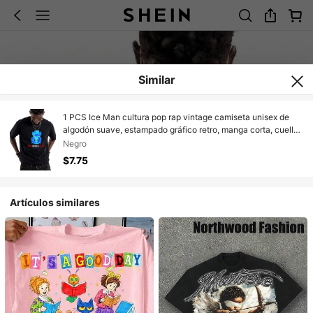
Similar
1 PCS Ice Man cultura pop rap vintage camiseta unisex de
algodón suave, estampado gráfico retro, manga corta, cuello
redondo, uso diario, hogar, conciertos, festivales música, ropa
Negro
urbana de verano
$7.75
Artículos similares