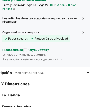
Entrega estimada:
Ago 14 - Ago 20,
85.11% son ≤
8
días
hábiles
Los artículos de esta categoría no se pueden devolver
ni cambiar
Seguridad en las compras
Pagos seguros
Protección de privacidad
Procedente de
Foryou Jewelry
Vendido y enviado desde SHEIN.
Para reportar a este vendedor y/o producto
ipción
Metacrilato,Perlas,No
s Y Dimensiones
4.90
375
29K
 La Tienda
4.90
375
29K
4.90
375
29K
Foryou Jewelry