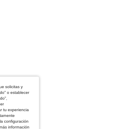
e solicitas y
odo" o establecer
do",
cer
r tu experiencia
ctamente
la configuración
 más información