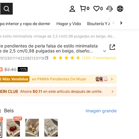
0
0
a. Press Enter to select.
pa interior y ropa de dormir
Hogar y Vida
Bisutería Y Accesorios
Be
1 par de pendientes de perla falsa de estilo minimalista vintage de 2,5 cm/0,98 pulgadas en beige, diseño elegante de otoño/invierno, pendientes versátiles de alta gama adecuados para mujeres, fiestas, uso diario y festivales
de pendientes de perla falsa de estilo minimalista
e de 2,5 cm/0,98 pulgadas en beige, diseño
te de otoño/invierno, pendientes versátiles de alta
j251230111423292133119
(100+ Comentarios)
decuados para mujeres, fiestas, uso diario y
les
13
$2.40
-11%
ICE AND AVAILABILITY
5 Más Vendidos
en PMMA Pendientes De Mujer
Ahorra
$0.11
en este artículo después de unirte.
:
Beis
Imagen grande