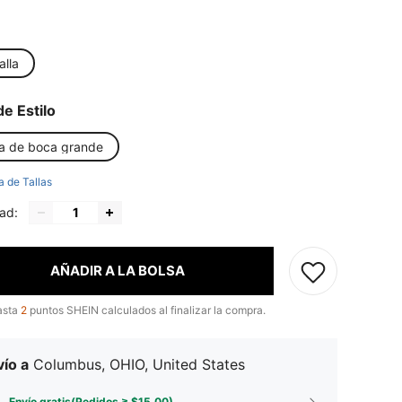
alla
de Estilo
la de boca grande
a de Tallas
ad:
AÑADIR A LA BOLSA
asta
2
puntos SHEIN calculados al finalizar la compra.
ío a
Columbus, OHIO, United States
Envío gratis(Pedidos ≥ $15.00)