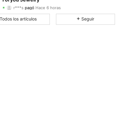
r***s
pagó
Hace 6 horas
e***8
seguido
Hace 17 horas
4.90
375
29K
Todos los artículos
Seguir
4.90
375
29K
4.90
375
29K
4.90
375
29K
4.90
375
29K
4.90
375
29K
4.90
375
29K