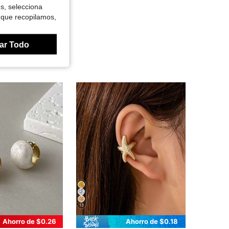
es, selecciona
 que recopilamos,
ar Todo
13
Ahorro de $0.26
Ahorro de $0.18