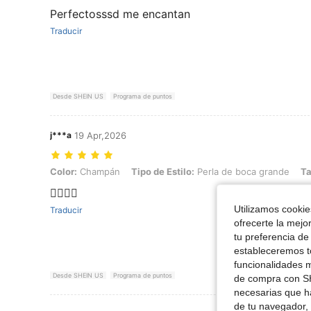
Perfectosssd me encantan
Traducir
Desde SHEIN US
Programa de puntos
j***a
19 Apr,2026
Color: Champán, Tipo de Estilo: Perla de boca grande, Talla: Unitall
Color:
Champán
Tipo de Estilo:
Perla de boca grande
Ta
👍🏽👍🏽
Utilizamos cookies
Traducir
ofrecerte la mejo
tu preferencia de
estableceremos to
funcionalidades m
Desde SHEIN US
Programa de puntos
de compra con SH
necesarias que h
de tu navegador, 