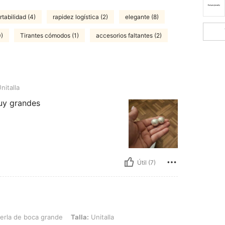
tabilidad (4)
rapidez logística (2)
elegante (8)
0)
Tirantes cómodos (1)
accesorios faltantes (2)
nitalla
uy grandes
Útil (7)
 grande, Talla: Unitalla
erla de boca grande
Talla:
Unitalla