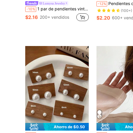
Pendientes de perlas falsas elegantes para mujer, diseño versátil y nuevo,
Lumysa Jewelry
-12%
1 par de pendientes vintage franceses elegantes de alta gama con perlas grandes de lujo, pendientes de declaración de moda exagerada para mujeres, adecuados para banquetes, bailes, bodas, citas, fiestas de vacaciones, lujo silencioso
-10%
(100+)
$2.16
200+ vendidos
$2.20
600+ vend
Ahorro de $0.50
Aho
en Rojo Pendientes De Mujer
#6 Más vendidos
#3 Más vendidos