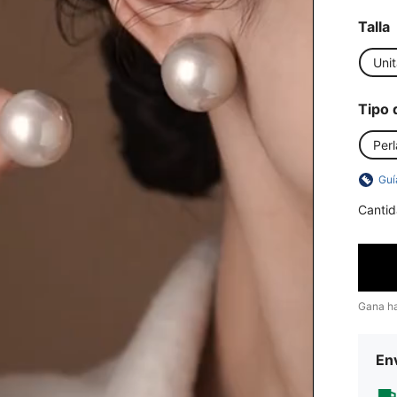
Talla
Unit
Tipo 
Per
Guí
Cantid
Gana h
Env