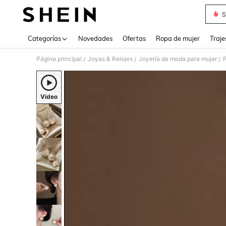
S
Use up 
Categorías
Novedades
Ofertas
Ropa de mujer
Traje
Página principal
Joyas & Relojes
Joyería de moda para mujer
/
/
/
Video