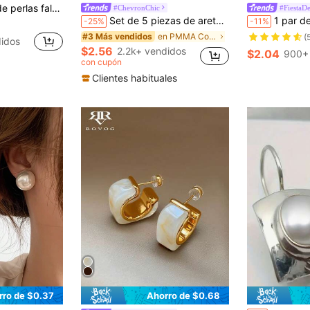
 adecuados para bodas, fiestas, regalos del Día de la Madre, joyería
#ChevronChic
#FiestaD
Set de 5 piezas de aretes de perla falsa con diseño minimalista estilo francés, blancos y redondos, aretes elegantes y vintage, apropiados para uso diario y de fiesta de las mujeres
1 par de pendientes de aro con bola redonda pequeña de aleac
-25%
-11%
en PMMA Conjuntos de Aretes para Mujeres
#3 Más vendidos
(
idos
$2.56
2.2k+ vendidos
$2.04
900+
con cupón
Clientes habituales
rro de $0.37
Ahorro de $0.68
en Exposición de Arte Selecciones especiales