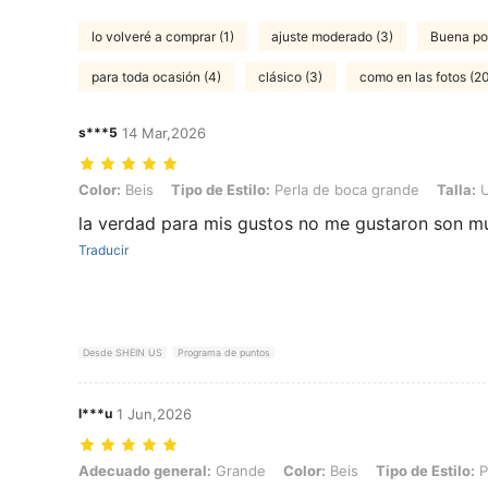
lo volveré a comprar (1)
ajuste moderado (3)
Buena por
para toda ocasión (4)
clásico (3)
como en las fotos (2
s***5
14 Mar,2026
Color: Beis, Tipo de Estilo: Perla de boca grande, Talla: Unitalla
Color:
Beis
Tipo de Estilo:
Perla de boca grande
Talla:
U
la verdad para mis gustos no me gustaron son m
Traducir
Desde SHEIN US
Programa de puntos
l***u
1 Jun,2026
Adecuado general: Grande, Color: Beis, Tipo de Estilo: Perla de boca
Adecuado general:
Grande
Color:
Beis
Tipo de Estilo:
P