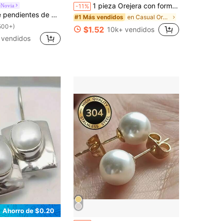
1 pieza Orejera con forma de estrella de mar, pendientes de clip con tema oceánico para mujeres, pendientes de clip con forma de estrella de mar de vida marina adecuados para atuendos de playa y vacaciones
eNovia
-11%
ión de cobre esmaltada blanca con efecto gota de aceite, estilo francés elegante, adecuados para el uso diario de mujeres
en Casual Orejeras de mujer
#1 Más vendidos
500+)
$1.52
10k+ vendidos
 vendidos
Ahorro de $0.20
en Acero inoxidable Pendientes De Mujer
#5 Más vendidos