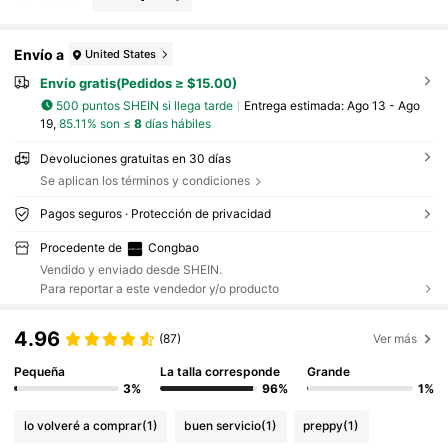
Envío a
United States
Envío gratis(Pedidos ≥ $15.00)
500 puntos SHEIN si llega tarde
Entrega estimada:
Ago 13 - Ago
19,
85.11% son ≤
8
días hábiles
Devoluciones gratuitas en 30 días
Se aplican los términos y condiciones
Pagos seguros · Protección de privacidad
Procedente de
Congbao
Vendido y enviado desde SHEIN.
Para reportar a este vendedor y/o producto
4.96
(87)
Ver más
Pequeña
La talla corresponde
Grande
3%
96%
1%
lo volveré a comprar
(1)
buen servicio
(1)
preppy
(1)