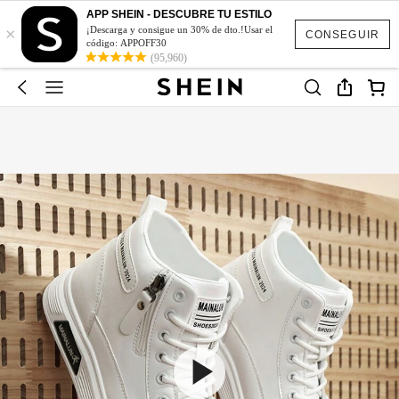
APP SHEIN - DESCUBRE TU ESTILO
×
¡Descarga y consigue un 30% de dto.!Usar el
CONSEGUIR
código: APPOFF30
(95,960)