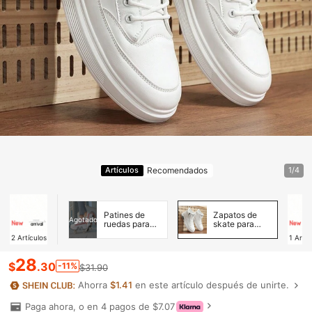
Recomendados
Artículos
1/4
Patines de
Zapatos de
Agotado
ruedas para
skate para
hombre
hombre
2
Artículos
1
Artíc
28
$
.30
-11%
$31.90
Ahorra
$1.41
en este artículo después de unirte.
Paga ahora, o en 4 pagos de $7.07