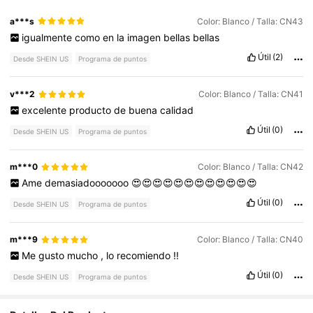
a***s
Color: Blanco / Talla: CN43
igualmente
como
en
la
imagen
bellas
bellas
Útil
(2)
Desde SHEIN US
Programa de puntos
v***2
Color: Blanco / Talla: CN41
excelente
producto
de
buena
calidad
Útil
(0)
Desde SHEIN US
Programa de puntos
m***0
Color: Blanco / Talla: CN42
Ame
demasiadooooooo
😍😍😍😍😍😍😍😍😍😍😍😍
Útil
(0)
Desde SHEIN US
Programa de puntos
m***9
Color: Blanco / Talla: CN40
Me
gusto
mucho
,
lo
recomiendo
!!
Útil
(0)
Desde SHEIN US
Programa de puntos
969 Seguidores
4.88