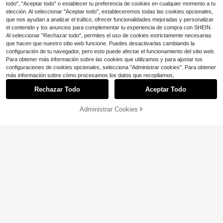
todo", "Aceptar todo" o establecer tu preferencia de cookies en cualquier momento a tu
elección. Al seleccionar "Aceptar todo", estableceremos todas las cookies opcionales,
que nos ayudan a analizar el tráfico, ofrecer funcionalidades mejoradas y personalizar
el contenido y los anuncios para complementar tu experiencia de compra con SHEIN.
Al seleccionar "Rechazar todo", permites el uso de cookies estrictamente necesarias
que hacen que nuestro sitio web funcione. Puedes desactivarlas cambiando la
configuración de tu navegador, pero esto puede afectar el funcionamiento del sitio web.
Para obtener más información sobre las cookies que utilizamos y para ajustar tus
configuraciones de cookies opcionales, selecciona "Administrar cookies". Para obtener
más información sobre cómo procesamos los datos que recopilamos,
Rechazar Todo
Aceptar Todo
Ahorro de $11.48
Administrar Cookies
AÑADIR A LA BOLSA
¡11% DE DESCUENTO!
Ahorro de $20.95
Zapatillas De Deporte De Alta Calid
ad Para Hombres Con Gráficos De
#6 Más vendidos
en 20%-30% de descuento Zapatos de skate para homb
Zapatos deportivos para hom
Local
Letras De Moda, Zapatos Escolares
100+ vendidos
(1000+)
bre con bloques de color, transpirab
#4 Más vendidos
en 40% -50% de descuento Zapatos de skate para hom
les, de poliuretano (PU), con cordon
29
50+ vendidos
$
.92
-28%
es, para uso en el hogar en todas la
21
s estaciones
$
.05
-50%