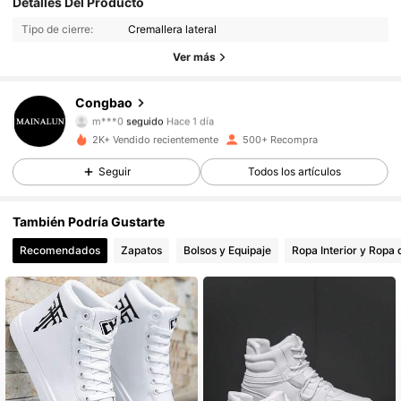
Detalles Del Producto
Tipo de cierre:
Cremallera lateral
969 Seguidores
4.88
Ver más
969 Seguidores
4.88
Congbao
m***0
seguido
Hace 1 día
969 Seguidores
4.88
2K+ Vendido recientemente
500+ Recompra
969 Seguidores
4.88
Seguir
Todos los artículos
969 Seguidores
4.88
También Podría Gustarte
Recomendados
Zapatos
Bolsos y Equipaje
Ropa Interior y Ropa
969 Seguidores
4.88
969 Seguidores
4.88
969 Seguidores
4.88
969 Seguidores
4.88