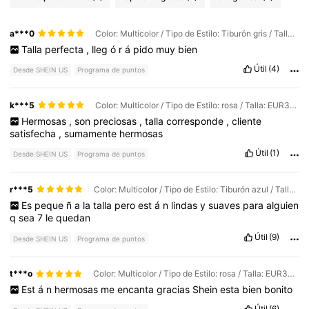
a***0
Color: Multicolor / Tipo de Estilo: Tiburón gris / Talla: EUR36-37
Talla
perfecta
,
lleg
ó
r
á
pido
muy
bien
Útil
(4)
Desde SHEIN US
Programa de puntos
k***5
Color: Multicolor / Tipo de Estilo: rosa / Talla: EUR36-37
Hermosas
,
son
preciosas
,
talla
corresponde
,
cliente
satisfecha
,
sumamente
hermosas
Útil
(1)
Desde SHEIN US
Programa de puntos
r***5
Color: Multicolor / Tipo de Estilo: Tiburón azul / Talla: EUR40-41
Es
peque
ñ
a
la
talla
pero
est
á
n
lindas
y
suaves
para
alguien
q
sea
7
le
quedan
Útil
(9)
Desde SHEIN US
Programa de puntos
t***o
Color: Multicolor / Tipo de Estilo: rosa / Talla: EUR36-37
Est
á
n
hermosas
me
encanta
gracias
Shein
esta
bien
bonito
Útil
(6)