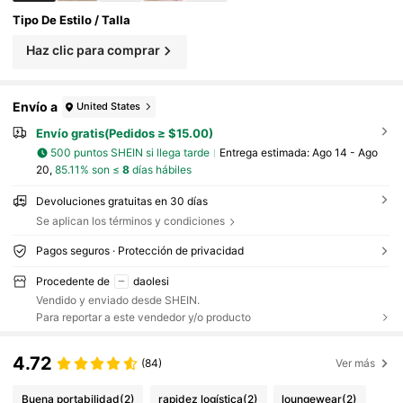
ano, playa, decoración de la habitación, esponjo
Tipo De Estilo / Talla
so, graduación, estante para zapatos, ahorrador
de almacenamiento, ceremonia de graduación, f
Haz clic para comprar
elicitaciones graduado, fiesta de graduación
Envío a
United States
Envío gratis(Pedidos ≥ $15.00)
500 puntos SHEIN si llega tarde
Entrega estimada:
Ago 14 - Ago
20,
85.11% son ≤
8
días hábiles
Devoluciones gratuitas en 30 días
Se aplican los términos y condiciones
Pagos seguros · Protección de privacidad
Procedente de
daolesi
Vendido y enviado desde SHEIN.
Para reportar a este vendedor y/o producto
4.72
(84)
Ver más
Buena portabilidad
(2)
rapidez logística
(2)
loungewear
(2)