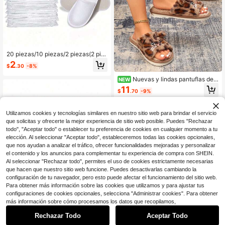
20 piezas/10 piezas/2 piezas(2 pie
zas/par) Pantuflas desechables, Pa
2
$
.30
-8%
ntuflas de interior, Pantuflas de felp
a, Pantuflas desechables de hotel,
Nuevas y lindas pantuflas de g
NEW
Pantuflas para mujeres y hombres p
ato con estampado de leopardo y p
11
ara viajes aéreos, habitación de invi
$
.70
-9%
unta abierta, pantuflas para el hoga
tados, hotel, suministros de hotel, s
r de todas las estaciones, estilo de
uministros de limpieza, artículos del
pareja, versátiles y de moda.
hogar, suministros para volver a la e
Utilizamos cookies y tecnologías similares en nuestro sitio web para brindar el servicio
scuela
que solicitas y ofrecerte la mejor experiencia de sitio web posible. Puedes "Rechazar
todo", "Aceptar todo" o establecer tu preferencia de cookies en cualquier momento a tu
elección. Al seleccionar "Aceptar todo", estableceremos todas las cookies opcionales,
que nos ayudan a analizar el tráfico, ofrecer funcionalidades mejoradas y personalizar
el contenido y los anuncios para complementar tu experiencia de compra con SHEIN.
Al seleccionar "Rechazar todo", permites el uso de cookies estrictamente necesarias
que hacen que nuestro sitio web funcione. Puedes desactivarlas cambiando la
configuración de tu navegador, pero esto puede afectar el funcionamiento del sitio web.
Para obtener más información sobre las cookies que utilizamos y para ajustar tus
configuraciones de cookies opcionales, selecciona "Administrar cookies". Para obtener
más información sobre cómo procesamos los datos que recopilamos,
Rechazar Todo
Aceptar Todo
Ahorro de $2.10