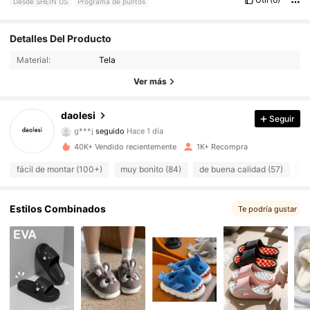
Desde SHEIN US
Programa de puntos
3.2K Seguidores
Detalles Del Producto
4.73
Material:
Tela
3.2K Seguidores
4.73
Ver más
3.2K Seguidores
4.73
daolesi
Seguir
g***j
seguido
Hace 1 día
3.2K Seguidores
4.73
40K+ Vendido recientemente
1K+ Recompra
3.2K Seguidores
4.73
fácil de montar (100+)
muy bonito (84)
de buena calidad (57)
co
3.2K Seguidores
4.73
Estilos Combinados
Te podría gustar
3.2K Seguidores
4.73
3.2K Seguidores
4.73
3.2K Seguidores
4.73