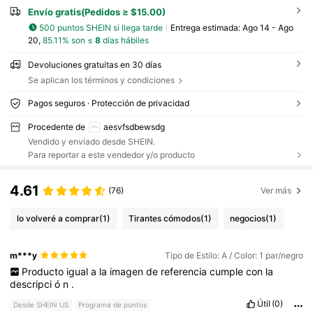
Envío gratis(Pedidos ≥ $15.00)
500 puntos SHEIN si llega tarde
Entrega estimada:
Ago 14 - Ago
20,
85.11% son ≤
8
días hábiles
Devoluciones gratuitas en 30 días
Se aplican los términos y condiciones
Pagos seguros · Protección de privacidad
Procedente de
aesvfsdbewsdg
Vendido y enviado desde SHEIN.
Para reportar a este vendedor y/o producto
4.61
(76)
Ver más
lo volveré a comprar
(1)
Tirantes cómodos
(1)
negocios
(1)
m***y
Tipo de Estilo: A / Color: 1 par/negro
Producto
igual
a
la
imagen
de
referencia
cumple
con
la
descripci
ó
n
.
Útil
(0)
Desde SHEIN US
Programa de puntos