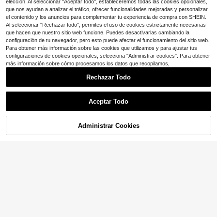
elección. Al seleccionar "Aceptar todo", estableceremos todas las cookies opcionales,
mangas de encaje romántico francé
que nos ayudan a analizar el tráfico, ofrecer funcionalidades mejoradas y personalizar
s
el contenido y los anuncios para complementar tu experiencia de compra con SHEIN.
Al seleccionar "Rechazar todo", permites el uso de cookies estrictamente necesarias
que hacen que nuestro sitio web funcione. Puedes desactivarlas cambiando la
configuración de tu navegador, pero esto puede afectar el funcionamiento del sitio web.
Para obtener más información sobre las cookies que utilizamos y para ajustar tus
configuraciones de cookies opcionales, selecciona "Administrar cookies". Para obtener
más información sobre cómo procesamos los datos que recopilamos,
Rechazar Todo
Aceptar Todo
#2 Más vendidos
en Casual Guantes sin dedos para mujer
¡Casi agotado!
#2 Más vendidos
#2 Más vendidos
en Casual Guantes sin dedos para mujer
en Casual Guantes sin dedos para mujer
Administrar Cookies
1 par de guantes de rehabilitación,
AÑADIR A LA BOLSA
¡11% DE DESCUENTO!
guantes sin dedos transpirables anti
¡Casi agotado!
¡Casi agotado!
deslizantes para cuidados de la sal
1.2k+ vendidos
#2 Más vendidos
en Casual Guantes sin dedos para mujer
4/6/7 pares de mangas para brazos
ud, guantes de entrenamiento de re
de seda de hielo con protección UV
300+ vendidos
¡Casi agotado!
3
habilitación con presión, guantes d
$
.10
-9%
para mujer - guantes de ciclismo de
eportivos calentadores de brazos p
3
$
.50
-8%
media uña ultra ligeros, adecuados
ara otoño, primavera y verano
para aventuras al aire libre - equipo
de protección solar transpirable y d
e alta elasticidad. Patrón paisley, es
tilo bohemio.