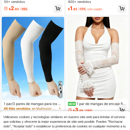
para Pantorrillas, Moldeador Elástic
cubrir los brazos para hombres trab
50+ vendidos
800+ vendidos
o para Brazo Superior y Soporte par
ajando, mangas para el sol para ho
2
1
a Piernas para Deportes y Viajes
mbres con protección UV
$
.03
-15%
$
.82
-17%
con cupón
4
1 par/3 pares de mangas para los br
1 par de mangas de encaje flor
NEW
azos unisex de unicolor negro, blan
al semitransparente para mujer con
#8 Más vendidos
en Multicolor Mangas de brazo para mujer
3
$
.89
-14%
co y marrón con protección UV, tran
diseño de volantes multicapa, guan
1.1k+ vendidos
(500+)
spirables y elásticas, adecuadas pa
tes largos sin dedos por encima del
Utilizamos cookies y tecnologías similares en nuestro sitio web para brindar el servicio
3
ra actividades al aire libre y Hallow
codo, accesorio de vestido de novi
$
.06
-13%
que solicitas y ofrecerte la mejor experiencia de sitio web posible. Puedes "Rechazar
een
a estilo vintage, calentadores de br
todo", "Aceptar todo" o establecer tu preferencia de cookies en cualquier momento a tu
azos de encaje para fiesta de boda,