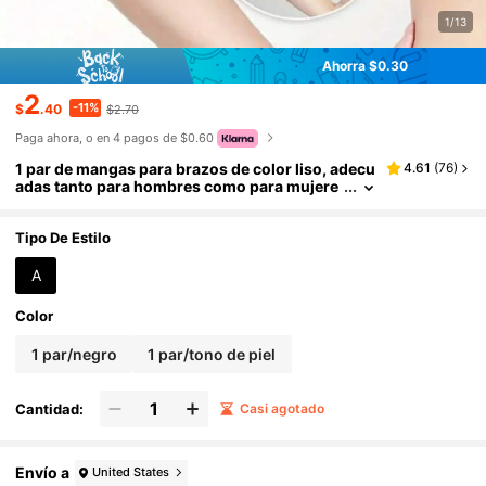
1/13
Ahorra $0.30
2
-11%
$
.40
$2.70
Paga ahora, o en 4 pagos de $0.60
1 par de mangas para brazos de color liso, adecu
4.61
(
76
)
adas tanto para hombres como para mujere
s, para cubrir cicatrices, proteger las muñec
as, proporcionar soporte de presión y prevenir l
a hinchazón.
Tipo De Estilo
A
Color
1 par/negro
1 par/tono de piel
Cantidad:
Casi agotado
Envío a
United States