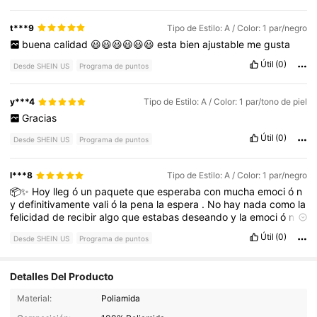
t***9
Tipo de Estilo: A / Color: 1 par/negro
buena
calidad
😃😃😃😃😃😃
esta
bien
ajustable
me
gusta
Útil
(0)
Desde SHEIN US
Programa de puntos
y***4
Tipo de Estilo: A / Color: 1 par/tono de piel
Gracias
Útil
(0)
Desde SHEIN US
Programa de puntos
l***8
Tipo de Estilo: A / Color: 1 par/negro
📦✨
Hoy
lleg
ó
un
paquete
que
esperaba
con
mucha
emoci
ó
n
y
definitivamente
vali
ó
la
pena
la
espera
.
No
hay
nada
como
la
felicidad
de
recibir
algo
que
estabas
deseando
y
la
emoci
ó
n
de
abrir
cada
detalle
.
¡
Mi
d
í
a
acaba
de
mejorar
!
Útil
(0)
Desde SHEIN US
Programa de puntos
Detalles Del Producto
Material:
Poliamida
192 Seguidores
4.84