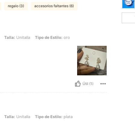
regalo (3)
accesorios faltantes (6)
alla, Tipo de Estilo: oro
Talla:
Unitalla
Tipo de Estilo:
oro
Útil (1)
alla, Tipo de Estilo: plata
Talla:
Unitalla
Tipo de Estilo:
plata