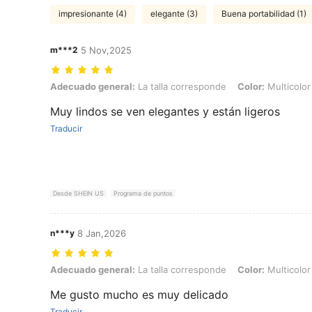
impresionante (4)
elegante (3)
Buena portabilidad (1)
m***2
5 Nov,2025
Adecuado general: La talla corresponde, Color: Multicolor, Talla: Unit
Adecuado general:
La talla corresponde
Color:
Multicolor
Muy lindos se ven elegantes y están ligeros
Traducir
Desde SHEIN US
Programa de puntos
n***y
8 Jan,2026
Adecuado general: La talla corresponde, Color: Multicolor, Talla: Unit
Adecuado general:
La talla corresponde
Color:
Multicolor
Me gusto mucho es muy delicado
Traducir