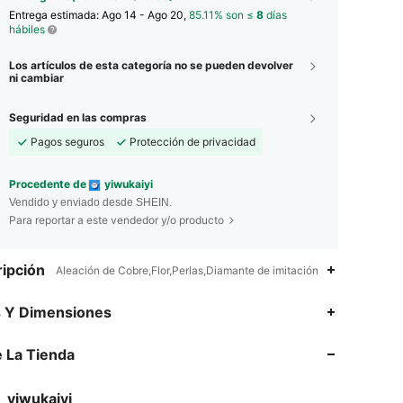
Entrega estimada:
Ago 14 - Ago 20,
85.11% son ≤
8
días
hábiles
Los artículos de esta categoría no se pueden devolver
ni cambiar
Seguridad en las compras
Pagos seguros
Protección de privacidad
Procedente de
yiwukaiyi
Vendido y enviado desde SHEIN.
Para reportar a este vendedor y/o producto
ipción
Aleación de Cobre,Flor,Perlas,Diamante de imitación
4.79
232
488
s Y Dimensiones
4.79
232
488
 La Tienda
4.79
232
488
yiwukaiyi