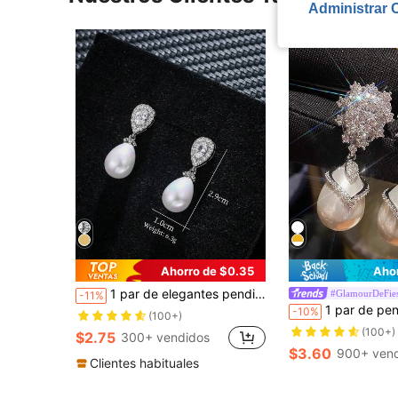
Administrar 
Ahorro de $0.35
Aho
1 par de elegantes pendientes de gota con circonita cúbica y perla, pendientes de joyería de lujo para mujeres
#GlamourDeFies
-11%
1 par de pendientes de boda de lujo con perlas falsas, incrustados con circonita cúbica en for
-10%
(100+)
(100+)
$2.75
300+ vendidos
$3.60
900+ ven
Clientes habituales