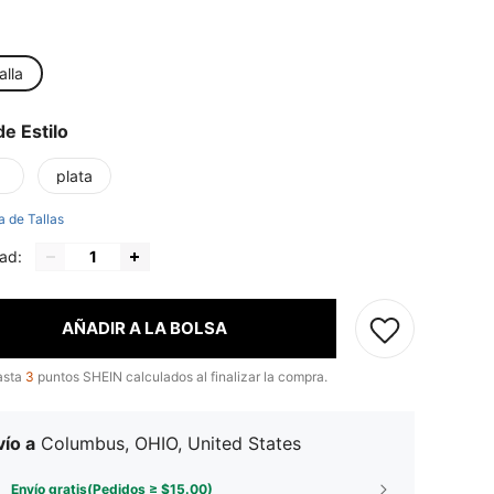
alla
de Estilo
plata
a de Tallas
ad:
AÑADIR A LA BOLSA
asta
3
puntos SHEIN calculados al finalizar la compra.
ío a
Columbus, OHIO, United States
Envío gratis(Pedidos ≥ $15.00)