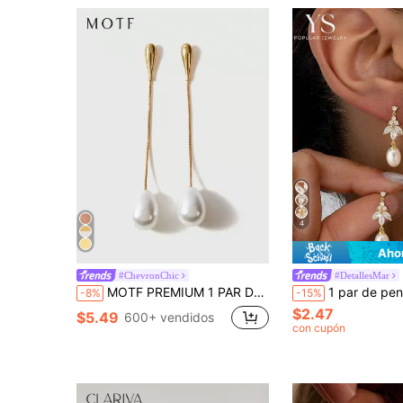
4
Aho
#ChevronChic
#DetallesMar
MOTF PREMIUM 1 PAR DE ELEGANTES PENDIENTES COLGANTES DE PERLAS
1 par de pendientes de mujer con perlas falsas, elegantes pendientes de lóbulo con hoja de strass y circ
-8%
-15%
$2.47
$5.49
600+ vendidos
con cupón