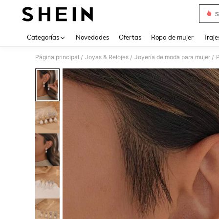
S
Use up 
Categorías
Novedades
Ofertas
Ropa de mujer
Traje
Página principal
Joyas & Relojes
Joyería de moda para mujer
/
/
/