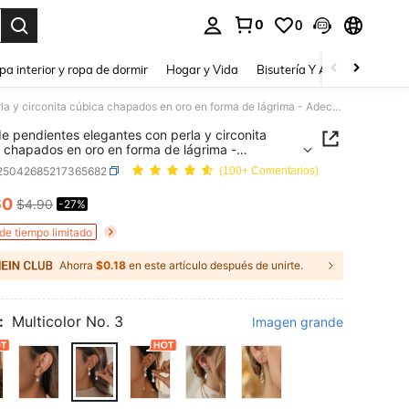
0
0
a. Press Enter to select.
pa interior y ropa de dormir
Hogar y Vida
Bisutería Y Accesorios
Be
1 par de pendientes elegantes con perla y circonita cúbica chapados en oro en forma de lágrima - Adecuados para uso diario, banquetes, fiestas, bodas - Pendientes de perla para novia
de pendientes elegantes con perla y circonita
 chapados en oro en forma de lágrima -
dos para uso diario, banquetes, fiestas, bodas -
j25042685217365682
(100+ Comentarios)
ntes de perla para novia
60
$4.90
-27%
ICE AND AVAILABILITY
 de tiempo limitado
Ahorra
$0.18
en este artículo después de unirte.
:
Multicolor No. 3
Imagen grande