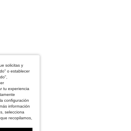
e solicitas y
odo" o establecer
do",
cer
r tu experiencia
ctamente
la configuración
 más información
es, selecciona
 que recopilamos,