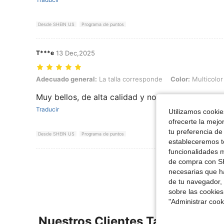
Desde SHEIN US
Programa de puntos
T***e
13 Dec,2025
Adecuado general: La talla corresponde, Color: Multicolor No. 4, Talla
Adecuado general:
La talla corresponde
Color:
Multicolor
Muy bellos, de alta calidad y no pesan nada.
Traducir
Utilizamos cookies
ofrecerte la mejo
tu preferencia de
Desde SHEIN US
Programa de puntos
estableceremos to
funcionalidades m
Ver Más Re
de compra con SH
necesarias que h
de tu navegador, 
sobre las cookies
"Administrar coo
Nuestros Clientes También Vie