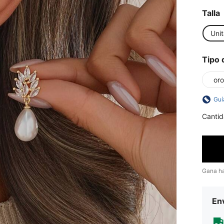
Talla
Unit
Tipo 
oro
Guí
Cantid
Gana h
Env