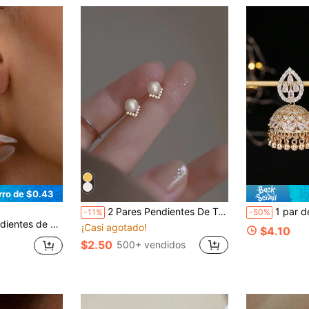
rro de $0.43
2 Pares Pendientes De Tachuela Decorados Con Diamantes De Imitación Y Perlas Falsas
1 par de pendientes Jhumka de lujo clásicos con gota de agua de circonita, cúp
-11%
-50%
onita cúbica en color dorado, regalo de joyería minimalista de perlas falsas para uso diario
¡Casi agotado!
$4.10
$2.50
500+ vendidos