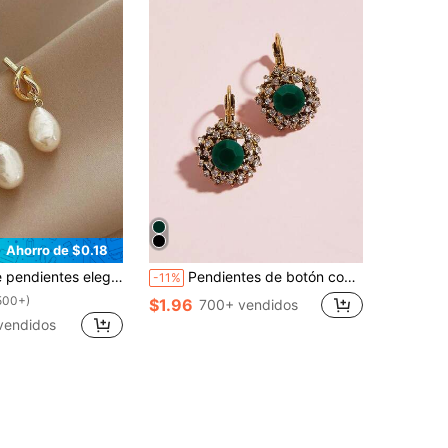
Ahorro de $0.18
es, de lujo y de diseño de minimalista con perlas anudadas
Pendientes de botón con strass
-11%
500+)
$1.96
700+ vendidos
vendidos