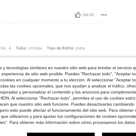
Útil (0)
: Unitalla, Tipo de Estilo: plata
 No. 4
Talla:
Unitalla
Tipo de Estilo:
plata
 y tecnologías similares en nuestro sitio web para brindar el servicio qu
r experiencia de sitio web posible. Puedes "Rechazar todo", "Aceptar t
 cookies en cualquier momento a tu elección. Al seleccionar "Aceptar to
Útil (0)
das las cookies opcionales, que nos ayudan a analizar el tráfico, ofre
ejoradas y personalizar el contenido y los anuncios para complementa
señas
EIN. Al seleccionar "Rechazar todo", permites el uso de cookies estri
acen que nuestro sitio web funcione. Puedes desactivarlas cambiando 
pero esto puede afectar el funcionamiento del sitio web. Para obtener
 que utilizamos y para ajustar tus configuraciones de cookies opcional
kies". Para obtener más información sobre cómo procesamos los datos
ron