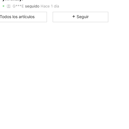
G***E
seguido
Hace 1 día
4.79
232
488
Calificación
Artículos
Seguidores
Todos los artículos
Seguir
4.79
232
488
4.79
232
488
4.79
232
488
4.79
232
488
4.79
232
488
4.79
232
488