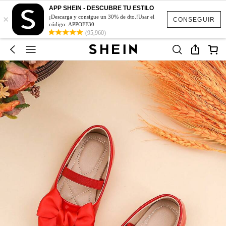
APP SHEIN - DESCUBRE TU ESTILO
×
¡Descarga y consigue un 30% de dto.!Usar el
CONSEGUIR
código: APPOFF30
(95,960)