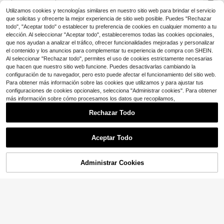
caminar al aire libre para bebé con
Clientes habituales
patos para que el bebé camine
correa tejida, lazo de strass, unicolo
Utilizamos cookies y tecnologías similares en nuestro sitio web para brindar el servicio
12
$
.10
-19%
r y antideslizantes, adecuados para
que solicitas y ofrecerte la mejor experiencia de sitio web posible. Puedes "Rechazar
todas las estaciones
todo", "Aceptar todo" o establecer tu preferencia de cookies en cualquier momento a tu
elección. Al seleccionar "Aceptar todo", estableceremos todas las cookies opcionales,
que nos ayudan a analizar el tráfico, ofrecer funcionalidades mejoradas y personalizar
el contenido y los anuncios para complementar tu experiencia de compra con SHEIN.
Al seleccionar "Rechazar todo", permites el uso de cookies estrictamente necesarias
que hacen que nuestro sitio web funcione. Puedes desactivarlas cambiando la
configuración de tu navegador, pero esto puede afectar el funcionamiento del sitio web.
Para obtener más información sobre las cookies que utilizamos y para ajustar tus
configuraciones de cookies opcionales, selecciona "Administrar cookies". Para obtener
más información sobre cómo procesamos los datos que recopilamos,
Rechazar Todo
Aceptar Todo
Ahorro de $1.00
Zapatos de moda para niñas peque
Administrar Cookies
¡13% DE DESCUENTO!
AÑADIR A LA BOLSA
ñas, zapatos planos con punta redo
80+ vendidos
nda y estampado floral para bebés
7
$
.90
-11%
1 par de zapatos Mary Jane de mod
niñas
a para niños, de unicolor, de cuero s
Clientes habituales
intético PU con cierre de gancho y
50+ vendidos
bucle, adecuados para la escuela, b
9
$
.02
-12%
anquetes, fiestas y todas las estaci
ones