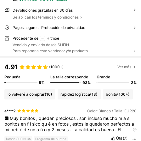
Devoluciones gratuitas en 30 días
Se aplican los términos y condiciones
Pagos seguros · Protección de privacidad
Procedente de
Hitmoe
Vendido y enviado desde SHEIN.
Para reportar a este vendedor y/o producto
4.91
(1000+)
Ver más
Pequeña
La talla corresponde
Grande
5%
93%
2%
lo volveré a comprar
(16)
rapidez logística
(18)
bonito
(100+)
a***2
Color: Blanco / Talla: EUR20
Muy
bonitos
,
quedan
preciosos
.
son
incluso
mucho
m
á
s
bonitos
en
f
í
sico
qu
é
en
fotos
,
estos
le
quedaron
perfectos
a
mi
beb
é
de
un
a
ñ
o
y
2
meses
.
La
calidad
es
buena
.
El
pedido
lleg
ó
a
tiempo
.
Útil
(7)
Desde SHEIN US
Programa de puntos