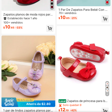
1 Par De Zapatos Para Bebé Con B
anda Elástica Y Plantilla De Masaje
70+ vendidos
Zapatos planos de moda rojos para
Y Suela Antideslizante Para Activid
10
niñas de otoño e invierno, zapatos
$
.65
-21%
Establecido hace 1 año
ades Al Aire Libre, Primavera / Vera
de princesa vintage, mocasines sua
100+ vendidos
no
ves para bebés para actuaciones in
10
$
.65
-33%
fantiles
4
Zapatos de princesa para beb
Local
Ahorro de $2.80
é niña, lindos zapatos de cuero con
Solo quedan 9
lazo, suela suave antideslizante, du
12
1 par de lindos zapatos planos para
$
.10
-42%
lces zapatos de cuna, adorables za