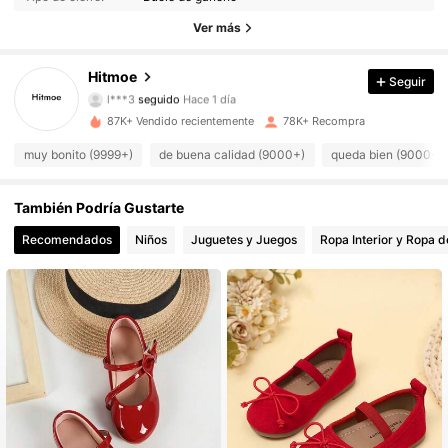
11K Seguidores
4.94
Ver más
11K Seguidores
4.94
Hitmoe
Seguir
l***3
seguido
Hace 1 día
11K Seguidores
4.94
87K+ Vendido recientemente
78K+ Recompra
11K Seguidores
4.94
muy bonito (9999+)
de buena calidad (9000+)
queda bien (9000+)
11K Seguidores
4.94
También Podría Gustarte
Recomendados
Niños
Juguetes y Juegos
Ropa Interior y Ropa 
11K Seguidores
4.94
11K Seguidores
4.94
11K Seguidores
4.94
11K Seguidores
4.94
11K Seguidores
4.94