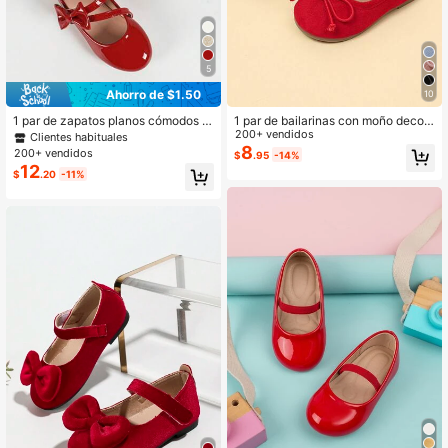
5
Ahorro de $1.50
10
1 par de zapatos planos cómodos d
1 par de bailarinas con moño decor
e primavera para niñas bebés, zapa
ativo, de suela blanda y antidesliza
200+ vendidos
Clientes habituales
tos planos lindos para bebé y niña p
ntes, con estilo de princesa, apropia
8
200+ vendidos
$
.95
-14%
equeña para uso en exteriores
das para estudiantes/colegio, prima
12
$
.20
-11%
vera/verano