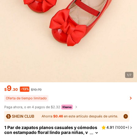
1/7
9
-13%
$
.30
$10.70
Oferta de tiempo limitado
Paga ahora, o en 4 pagos de $2.32
Ahorra
$0.46
en este artículo después de unirte.
1 Par de zapatos planos casuales y cómodos
4.91
(
1000+
)
con estampado floral lindo para niñas, v