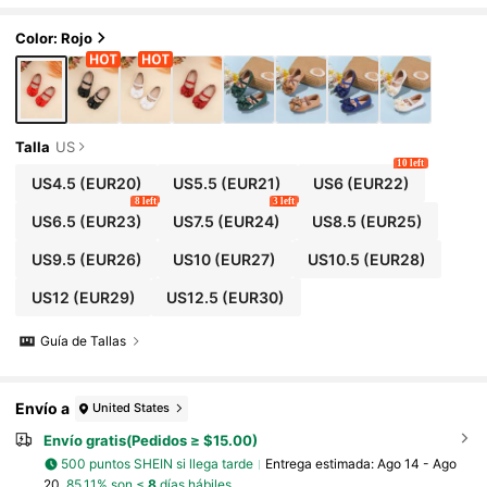
ersátil para todas las estaciones
Color: Rojo
Talla
US
10 left
US4.5
(EUR20)
US5.5
(EUR21)
US6
(EUR22)
8 left
3 left
US6.5
(EUR23)
US7.5
(EUR24)
US8.5
(EUR25)
US9.5
(EUR26)
US10
(EUR27)
US10.5
(EUR28)
US12
(EUR29)
US12.5
(EUR30)
Guía de Tallas
Envío a
United States
Envío gratis(Pedidos ≥ $15.00)
500 puntos SHEIN si llega tarde
Entrega estimada:
Ago 14 - Ago
20,
85.11% son ≤
8
días hábiles