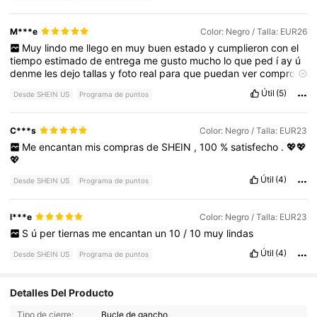
M***e
Color: Negro / Talla: EUR26
Muy
lindo
me
llego
en
muy
buen
estado
y
cumplieron
con
el
tiempo
estimado
de
entrega
me
gusto
mucho
lo
que
ped
í
ay
ú
denme
les
dejo
tallas
y
foto
real
para
que
puedan
ver
compro
SHEIN
ya
cuatro
a
ñ
os
ay
ú
dame
con
un
like
🌸🥰
Útil
(5)
Desde SHEIN US
Programa de puntos
C***s
Color: Negro / Talla: EUR23
Me
encantan
mis
compras
de
SHEIN
,
100
%
satisfecho
.
💖💖
💖
Útil
(4)
Desde SHEIN US
Programa de puntos
l***e
Color: Negro / Talla: EUR23
S
ú
per
tiernas
me
encantan
un
10
/
10
muy
lindas
Útil
(4)
Desde SHEIN US
Programa de puntos
11K Seguidores
4.94
Detalles Del Producto
Tipo de cierre:
Bucle de gancho