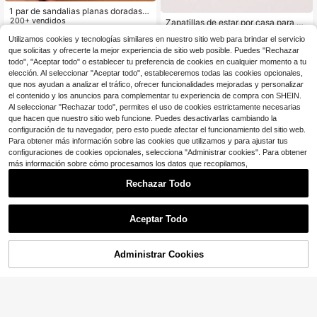
1 par de sandalias planas doradas d
e talla grande, con tiras de lentejuel
200+ vendidos
Zapatillas de estar por casa para ni
as brillantes y coloridas, diseño de
ñas, de moda, cómodas, informales,
200+ vendidos
8
$
.97
-10%
Utilizamos cookies y tecnologías similares en nuestro sitio web para brindar el servicio
mariposa con perlas de colores, esti
ligeras, transpirables y lindas, adec
9
lo romano bonito y de moda, adecu
$
.38
-33%
que solicitas y ofrecerte la mejor experiencia de sitio web posible. Puedes "Rechazar
uadas para el verano y el otoño
ado para niños y niñas de 3 a 12 añ
todo", "Aceptar todo" o establecer tu preferencia de cookies en cualquier momento a tu
os, para uso diario, casual, fiesta y
elección. Al seleccionar "Aceptar todo", estableceremos todas las cookies opcionales,
playa, primavera/verano 2025
que nos ayudan a analizar el tráfico, ofrecer funcionalidades mejoradas y personalizar
el contenido y los anuncios para complementar tu experiencia de compra con SHEIN.
Al seleccionar "Rechazar todo", permites el uso de cookies estrictamente necesarias
que hacen que nuestro sitio web funcione. Puedes desactivarlas cambiando la
configuración de tu navegador, pero esto puede afectar el funcionamiento del sitio web.
Para obtener más información sobre las cookies que utilizamos y para ajustar tus
configuraciones de cookies opcionales, selecciona "Administrar cookies". Para obtener
más información sobre cómo procesamos los datos que recopilamos,
Rechazar Todo
Aceptar Todo
Administrar Cookies
¡29% DE DESCUENTO!
AÑADIR A LA BOLSA
Ahorro de $5.42
1 par de sandalias planas para niña
s con patchwork de tela de malla d
Zapatillas planas de verano para ni
11
$
.99
-26%
e encaje blanco, bordado de encaje
ños con decoración de moño
Clientes habituales
y decoración de hebilla doble de ag
100+ vendidos
uja dorada, suela blanda de corcho