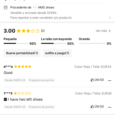
Procedente de
AMS shoes
Vendido y enviado desde SHEIN.
Para reportar a este vendedor y/o producto
3.00
(2)
Ver más
Pequeña
La talla corresponde
Grande
50%
50%
0%
Buena portabilidad
(1)
outfits a juego
(1)
d***a
Color: Rojo / Talla: EUR34
Good
Útil
(0)
Desde SHEIN US
Programa de puntos
1***5
Color: Rojo / Talla: EUR28
I
have
two
left
shoes
Útil
(0)
Desde SHEIN US
Programa de puntos