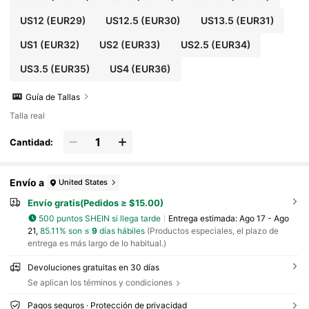
US12
(EUR29)
US12.5
(EUR30)
US13.5
(EUR31)
US1
(EUR32)
US2
(EUR33)
US2.5
(EUR34)
US3.5
(EUR35)
US4
(EUR36)
Guía de Tallas
Talla real
Cantidad:
Envío a
United States
Envío gratis(Pedidos ≥ $15.00)
500 puntos SHEIN si llega tarde
Entrega estimada:
Ago 17 - Ago
21,
85.11% son ≤
9
días hábiles
(Productos especiales, el plazo de
entrega es más largo de lo habitual.)
Devoluciones gratuitas en 30 días
Se aplican los términos y condiciones
Pagos seguros · Protección de privacidad