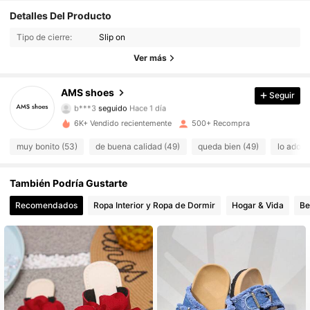
Detalles Del Producto
409 Seguidores
4.80
Tipo de cierre:
Slip on
409 Seguidores
4.80
Ver más
409 Seguidores
4.80
AMS shoes
Seguir
b***3
seguido
Hace 1 día
409 Seguidores
4.80
6K+ Vendido recientemente
500+ Recompra
muy bonito (53)
de buena calidad (49)
queda bien (49)
lo adoro
409 Seguidores
4.80
409 Seguidores
También Podría Gustarte
4.80
Recomendados
Ropa Interior y Ropa de Dormir
Hogar & Vida
Be
409 Seguidores
4.80
409 Seguidores
4.80
409 Seguidores
4.80