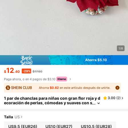
1/8
Ahorra $5.10
12
-29%
$
.40
$17.50
Paga ahora, o en 4 pagos de $3.10
Ahorra
$0.62
en este artículo después de unirte.
1 par de chanclas para niñas con gran flor roja y d
3.00
(
2
)
ecoración de perlas, cómodas y suaves con s
uela antideslizante, adecuadas para uso diari
o casual y fiestas de vacaciones
Talla
US
US9.5
(EUR26)
US10
(EUR27)
US10.5
(EUR28)