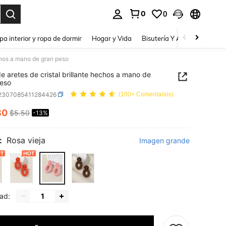
0
0
a. Press Enter to select.
pa interior y ropa de dormir
Hogar y Vida
Bisutería Y Accesorios
Be
echos a mano de gran peso
de aretes de cristal brillante hechos a mano de
eso
j2307085411284426
(100+ Comentarios)
80
$5.50
-13%
ICE AND AVAILABILITY
:
Rosa vieja
Imagen grande
ad: