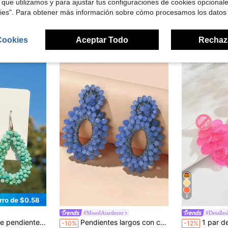
 que utilizamos y para ajustar tus configuraciones de cookies opcional
kies". Para obtener más información sobre cómo procesamos los datos
ron
Cookies
Aceptar Todo
Rechaz
8
rro de $0.58
#MoodAtardecer
#Detalle
gos, parejas, bodas, festivales de música, uso diario de mujer, vacaciones y fiestas (colores y posiciones aleatorios de las cuentas)
Pendientes largos con cuenta
1 par de pendientes elegantes de lujo estilo vacaciones con diseño exagerado y aud
-10%
-12%