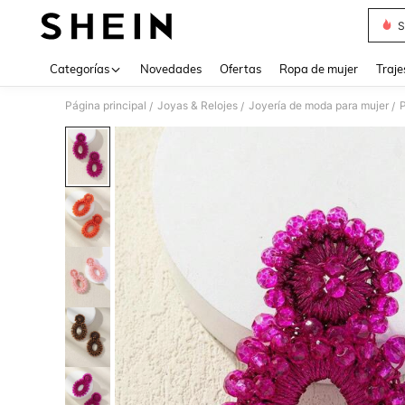
S
Use up 
Categorías
Novedades
Ofertas
Ropa de mujer
Traje
Página principal
Joyas & Relojes
Joyería de moda para mujer
/
/
/