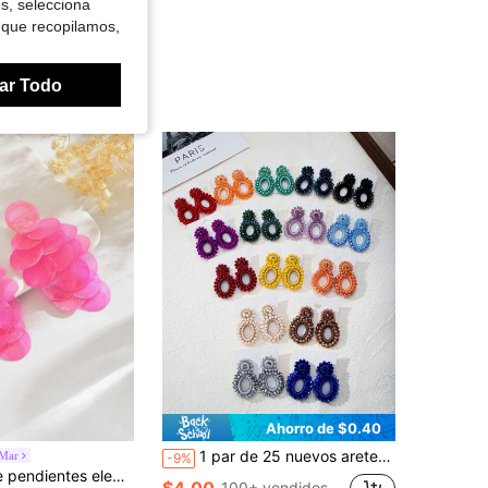
es, selecciona
 que recopilamos,
ar Todo
Ahorro de $0.40
1 par de 25 nuevos aretes geométricos de diseño a mano a ganchillo de estilo bohemio de cristal, apropiados para uso diario, fiesta y vacaciones
sMar
-9%
az, textura asimétrica de disco y borlas largas, adecuados para uso diario y de vacaciones de mujeres (la textura de la superficie del disco puede variar ligeramente)
$4.00
100+ vendidos