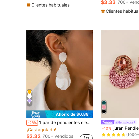
$3.33
700+ vend
¡Casi agotado!
Clientes habituales
(500+)
Clientes habitua
5
Ahorro de $0.88
1 par de pendientes elegantes y de moda con flor de borla de acrílico, joyería de vestido de fiesta para mujer
#PiensaRosa
-28%
¡Casi agotado!
juran Pendientes con 
-10%
¡Casi agotado!
(1000+
¡Casi agotado!
¡Casi agotado!
$2.32
700+ vendidos