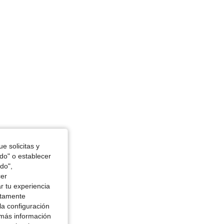
e solicitas y
odo" o establecer
do",
cer
r tu experiencia
ctamente
la configuración
 más información