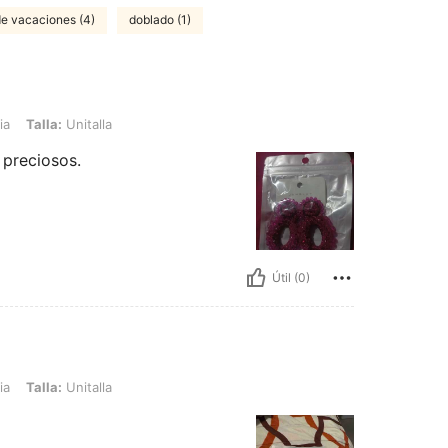
 de vacaciones (4)
doblado (1)
nitalla
ia
Talla:
Unitalla
 preciosos.
Útil (0)
nitalla
ia
Talla:
Unitalla