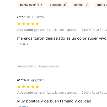
bonito color (31)
elegante (3)
bonito (19)
outfits
r***0
30 Jul,2025
Adecuado general: La talla corresponde, Color: Rosa Fucsia, Talla: U
Adecuado general:
La talla corresponde
Color:
Rosa Fucs
me encantaron demasiado es un color súper vivo
Traducir
Desde SHEIN US
Programa de puntos
a***5
16 Apr,2025
Adecuado general: La talla corresponde, Color: Rosa Fucsia, Talla: U
Adecuado general:
La talla corresponde
Color:
Rosa Fucs
Muy bonitos y de buen tamaño y calidad
Traducir