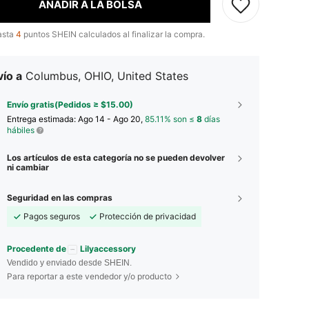
AÑADIR A LA BOLSA
asta
4
puntos SHEIN calculados al finalizar la compra.
ío a
Columbus, OHIO, United States
Envío gratis(Pedidos ≥ $15.00)
Entrega estimada:
Ago 14 - Ago 20,
85.11% son ≤
8
días
hábiles
Los artículos de esta categoría no se pueden devolver
ni cambiar
Seguridad en las compras
Pagos seguros
Protección de privacidad
Procedente de
Lilyaccessory
Vendido y enviado desde SHEIN.
Para reportar a este vendedor y/o producto
4.90
42
7.3K