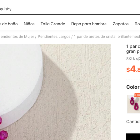
quishy
and down arrow keys to navigate search Búsqueda reciente and Busca y Encuentr
s de baño
Niños
Talla Grande
Ropa para hombre
Zapatos
Ro
Pendientes de Mujer
Pendientes Largos
1 par de aretes de cristal brillante h
/
/
1 par 
gran p
SKU: s
4
$
.
PR
Color
Cantid