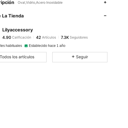
ipción
Oval,Vidrio,Acero Inoxidable
 La Tienda
4.90
42
7.3K
Lilyaccessory
4.90
42
7.3K
Calificación
Artículos
Seguidores
o***e
pagó
Hace 8 horas
tes habituales
Establecido hace 1 año
4.90
42
7.3K
Todos los artículos
Seguir
4.90
42
7.3K
4.90
42
7.3K
4.90
42
7.3K
4.90
42
7.3K