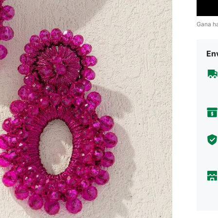
Gana h
Env