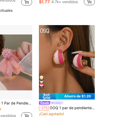
vendidos
$1.77
4.7k+ vendidos
en Floral Pendientes colgantes para mujer
#1 Más vendidos
¡Casi agotado!
bituales
12
Ahorro de $1.20
rales de Vacaciones, Accesorio de Uso Cotidiano Elegante y Versátil
OOQ
OOQ 1 par de pendientes elegantes y minimalistas con forma de C, hechos a mano con paja trenzada, dulces y frescos, elegantes, adecuados para mujeres/niñas, pendientes de moda para citas, vacaciones, festivales de música, vuelta al cole, regalos para amigos (tejido de paja hecho a mano, dirección y forma aleatorias)
-27%
!
¡Casi agotado!
 vendidos