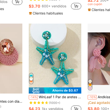
$2.72
200+ 
idos
(1000+)
(1000+)
con cupón
$3.70
600+ vendidos
¡Casi agotado!
les
Clientes ha
(1000+)
Clientes habituales
Ahorro de $0.67
WinLeaf 1 Par de aretes de forma de estrella de mar con cuentas de arroz y pedrería
Andkiss 1 Par de Pendientes Flo
-14%
-10%
diamante de imitación
¡Casi agotado
(1000+)
)
$4.23
$3.80
1k+ vendidos
100+