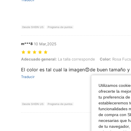
Desde SHEIN US
Programa de puntos
m***8
10 Mar,2025
Adecuado general: La talla corresponde, Color: Rosa Fucsia, Talla: U
Adecuado general:
La talla corresponde
Color:
Rosa Fucs
El color es tal cual la imagen😍de buen tamaño y
Traducir
Utilizamos cookies
ofrecerte la mejo
tu preferencia de
estableceremos to
Desde SHEIN US
Programa de puntos
funcionalidades m
de compra con SH
Ver Más Re
necesarias que h
de tu navegador, 