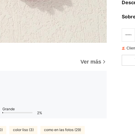
Descr
Sobre
Clien
Ver más
Grande
2%
0)
color liso (3)
como en las fotos (29)