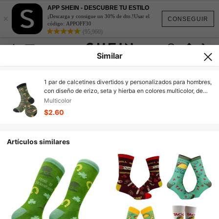
APP SHEIN - DESCUBRE TU ESTILO
×
¡Descarga y consigue un 30% de dto.!Usar el
CONSEGUIR
código: APPOFF30
(95,960)
Similar
1 par de calcetines divertidos y personalizados para hombres,
con diseño de erizo, seta y hierba en colores multicolor, de
estilo jacquard. Calcetines de media caña, aptos para todo el
Multicolor
año, talla europea y americana, cómodos, transpirables y
$2.60
duraderos, de colores ricos, adecuados para uso diario, de
tela premium y sin sensación de ahogo, perfectos para el
otoño.
Artículos similares