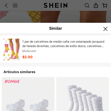
Similar
1 par de calcetines de media caña con estampado jacquard
de helado divertido, calcetines de estilo dulce, calcetines
versátiles y lindos favoritos de las niñas para uso casual
Multicolor
$2.00
Artículos similares