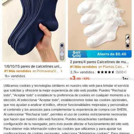
Ahorro de $0.40
#1 Más vendidos
en Plantas Calcetines de tripulación para mujer
5
#1 Más vendidos
en Primavera/Verano/Otoño Calcetines de tripulació
Clientes habituales
2 pares/4 pares Calcetines de muje
5
Ahorro de $0.59
Clientes habituales
r con ribete de encaje hasta la pant
1/6/10/15 pares de calcetines unise
#3 Más vendidos
en Miedoso Calcetines de tripulación para mujer
¡Casi agotado!
#1 Más vendidos
#1 Más vendidos
en Plantas Calcetines de tripulación para mujer
en Plantas Calcetines de tripulación para mujer
orrilla, calcetines de estilo universit
x azul marino con rayas verticales
¡Casi agotado!
#1 Más vendidos
#1 Más vendidos
en Primavera/Verano/Otoño Calcetines de tripulació
en Primavera/Verano/Otoño Calcetines de tripulació
Clientes habituales
1 par de calcetines de media caña p
Clientes habituales
Clientes habituales
2.7k+ vendidos
(500+)
1/3 pares de calcetines para mujer
ario casual para el hogar y los viaje
hasta la pantorrilla, calcetines casu
1k+ vendidos
ara mujer con patrón Disney, rayas
Clientes habituales
Clientes habituales
¡Casi agotado!
3
#3 Más vendidos
#3 Más vendidos
en Miedoso Calcetines de tripulación para mujer
en Miedoso Calcetines de tripulación para mujer
con puños plisados y doble encaje
¡Casi agotado!
¡Casi agotado!
#1 Más vendidos
en Plantas Calcetines de tripulación para mujer
Clientes habituales
s, calcetines de otoño
ales transpirables y cómodos, calc
$
.00
-12%
dobles en negro y blanco, calcetine
1
¡Casi agotado!
¡Casi agotado!
#1 Más vendidos
en Primavera/Verano/Otoño Calcetines de tripulació
Clientes habituales
Clientes habituales
4.1k+ vendidos
(100+)
$
.76
-12%
Clientes habituales
100+ vendidos
etines deportivos, antideslizantes,
s deportivos de tripulación lindos y
Utilizamos cookies y tecnologías similares en nuestro sitio web para brindar el servicio
2
2
Clientes habituales
adecuados para todas las estacion
¡Casi agotado!
¡Casi agotado!
#3 Más vendidos
en Miedoso Calcetines de tripulación para mujer
¡Casi agotado!
versátiles, diseño de dibujos anima
$
.11
-22%
$
.50
-11%
que solicitas y ofrecerte la mejor experiencia de sitio web posible. Puedes "Rechazar
es
¡Casi agotado!
Clientes habituales
dos, adecuados para regalos y uso
todo", "Aceptar todo" o establecer tu preferencia de cookies en cualquier momento a tu
diario
¡Casi agotado!
elección. Al seleccionar "Aceptar todo", estableceremos todas las cookies opcionales,
que nos ayudan a analizar el tráfico, ofrecer funcionalidades mejoradas y personalizar
el contenido y los anuncios para complementar tu experiencia de compra con SHEIN.
Al seleccionar "Rechazar todo", permites el uso de cookies estrictamente necesarias
que hacen que nuestro sitio web funcione. Puedes desactivarlas cambiando la
configuración de tu navegador, pero esto puede afectar el funcionamiento del sitio web.
Para obtener más información sobre las cookies que utilizamos y para ajustar tus
configuraciones de cookies opcionales, selecciona "Administrar cookies". Para obtener