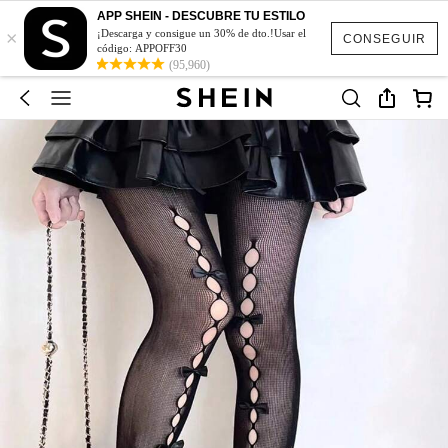
APP SHEIN - DESCUBRE TU ESTILO
×
¡Descarga y consigue un 30% de dto.!Usar el
CONSEGUIR
código: APPOFF30
(95,960)