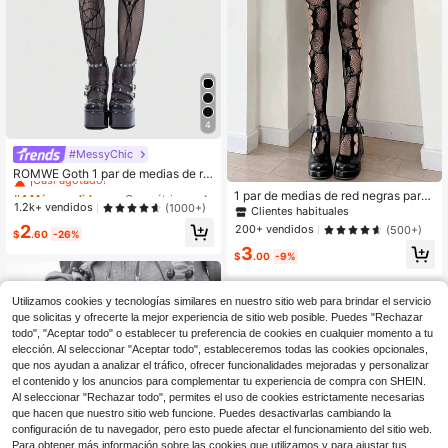
4
#MessyChic
#4 Más vendidos
en Geométrico Medias de rejilla para mujer
¡Casi agotado!
ROMWE Goth 1 par de medias de re
d con diseño de araña y telaraña, p
#4 Más vendidos
#4 Más vendidos
en Geométrico Medias de rejilla para mujer
en Geométrico Medias de rejilla para mujer
1 par de medias de red negras para
ara Halloween
¡Casi agotado!
¡Casi agotado!
1.2k+ vendidos
(1000+)
mujer, pantimedias sexy y transpare
Clientes habituales
ntes con diseño vintage de rosas y
#4 Más vendidos
en Geométrico Medias de rejilla para mujer
2
200+ vendidos
(500+)
$
.60
-26%
aberturas laterales
¡Casi agotado!
3
$
.00
-9%
Utilizamos cookies y tecnologías similares en nuestro sitio web para brindar el servicio
que solicitas y ofrecerte la mejor experiencia de sitio web posible. Puedes "Rechazar
todo", "Aceptar todo" o establecer tu preferencia de cookies en cualquier momento a tu
elección. Al seleccionar "Aceptar todo", estableceremos todas las cookies opcionales,
que nos ayudan a analizar el tráfico, ofrecer funcionalidades mejoradas y personalizar
el contenido y los anuncios para complementar tu experiencia de compra con SHEIN.
Al seleccionar "Rechazar todo", permites el uso de cookies estrictamente necesarias
que hacen que nuestro sitio web funcione. Puedes desactivarlas cambiando la
configuración de tu navegador, pero esto puede afectar el funcionamiento del sitio web.
Para obtener más información sobre las cookies que utilizamos y para ajustar tus