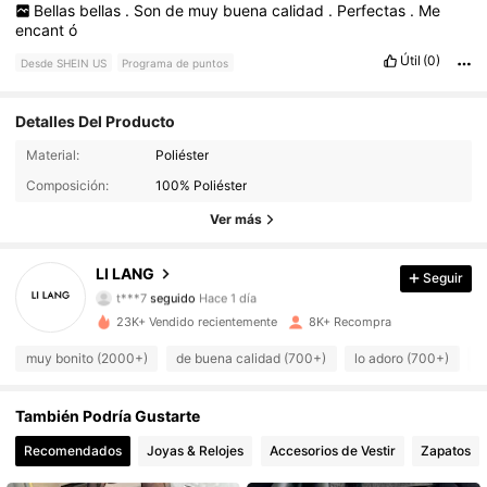
Bellas
bellas
.
Son
de
muy
buena
calidad
.
Perfectas
.
Me
encant
ó
Útil
(0)
Desde SHEIN US
Programa de puntos
Detalles Del Producto
1.4K Seguidores
4.87
Material:
Poliéster
Composición:
100% Poliéster
1.4K Seguidores
4.87
Ver más
1.4K Seguidores
4.87
LI LANG
Seguir
t***7
seguido
Hace 1 día
1.4K Seguidores
4.87
23K+ Vendido recientemente
8K+ Recompra
1.4K Seguidores
4.87
muy bonito (2000+)
de buena calidad (700+)
lo adoro (700+)
c
1.4K Seguidores
4.87
También Podría Gustarte
Recomendados
Joyas & Relojes
Accesorios de Vestir
Zapatos
1.4K Seguidores
4.87