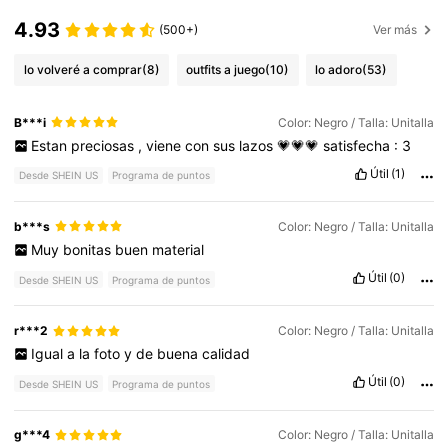
4.93
(500+)
Ver más
lo volveré a comprar
(8)
outfits a juego
(10)
lo adoro
(53)
B***i
Color: Negro / Talla: Unitalla
Estan
preciosas
,
viene
con
sus
lazos
💗💗💗
satisfecha
:
3
Útil
(1)
Desde SHEIN US
Programa de puntos
b***s
Color: Negro / Talla: Unitalla
Muy
bonitas
buen
material
Útil
(0)
Desde SHEIN US
Programa de puntos
r***2
Color: Negro / Talla: Unitalla
Igual
a
la
foto
y
de
buena
calidad
Útil
(0)
Desde SHEIN US
Programa de puntos
g***4
Color: Negro / Talla: Unitalla