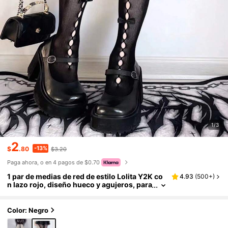
1/3
2
-13%
$
.80
$3.20
Paga ahora, o en 4 pagos de $0.70
1 par de medias de red de estilo Lolita Y2K co
4.93
(
500+
)
n lazo rojo, diseño hueco y agujeros, para
niñas JK de hasta la rodilla
Color: Negro