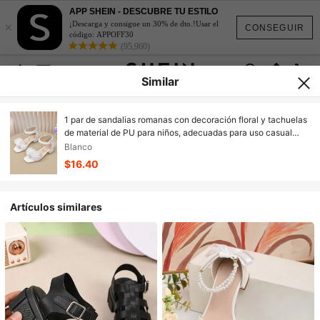
APP SHEIN - DESCUBRE TU ESTILO
×
¡Descarga y consigue un 30% de dto.!Usar el
CONSEGUIR
código: APPOFF30
(95,960)
Similar
1 par de sandalias romanas con decoración floral y tachuelas
de material de PU para niños, adecuadas para uso casual
diario y fiestas de cumpleaños
Blanco
$16.40
Artículos similares