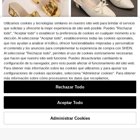
1 par de sandalias planas de color r
Sandalias de exterior de moda para
osa para niñas de talla grande, con
100+ vendidos
niños, zapatos de suela gruesa con
#10 Más vendidos
en nuevo Sandalias de tacón para niños
tira de PU de unicolor y decoración
punta cuadrada para el verano, san
Utilizamos cookies y tecnologías similares en nuestro sitio web para brindar el servicio
7
12
$
.95
-18%
de lazo, cierre de gancho y bucle, p
dalias de una sola pieza, nuevos za
$
.25
-13%
que solicitas y ofrecerte la mejor experiencia de sitio web posible. Puedes "Rechazar
unta redonda y abierta, cómodas y l
patos elegantes y minimalistas de a
4
todo", "Aceptar todo" o establecer tu preferencia de cookies en cualquier momento a tu
indas sandalias romanas, adecuada
lta calidad para niñas
elección. Al seleccionar "Aceptar todo", estableceremos todas las cookies opcionales,
s para niñas de 3 a 15 años para us
Ahorro de $2.62
que nos ayudan a analizar el tráfico, ofrecer funcionalidades mejoradas y personalizar
o diario, casual, viajes, vacaciones,
5
el contenido y los anuncios para complementar tu experiencia de compra con SHEIN.
nueva llegada de primavera/verano
1 par de sandalias sin espalda con l
Ahorro de $1.60
Al seleccionar "Rechazar todo", permites el uso de cookies estrictamente necesarias
azo de niña en beige, zapatos de ta
#10 Más vendidos
en 12~16 USD Sandalias de tacón para niños
cón bajo de cuero sintético con pu
que hacen que nuestro sitio web funcione. Puedes desactivarlas cambiando la
100+ vendidos
Zapatos de tacón alto de moda par
nta cerrada, estilo princesa transpir
configuración de tu navegador, pero esto puede afectar el funcionamiento del sitio web.
a niños en verano, de nuevo diseñ
400+ vendidos
13
able para fiestas de verano y uso di
$
.68
-16%
con cupón
Para obtener más información sobre las cookies que utilizamos y para ajustar tus
o, elegantes, estilosos y minimalist
12
ario
$
.70
-11%
as, atractivos
configuraciones de cookies opcionales, selecciona "Administrar cookies". Para obtener
más información sobre cómo procesamos los datos que recopilamos,
Rechazar Todo
Mostrar artículos similares con stock
Ver todo
Aceptar Todo
Lo sentimos, este producto está agotado.
Administrar Cookies
AGOTADO
Ahorro de $2.49
Sandalias de cuña transparentes co
Sandalias romanas tejidas con suel
n decoración de strass para niños, z
70+ vendidos
a gruesa y cómodas para niños, san
#2 Más vendidos
en nuevo Sandalias deportivas para niños
apatos de fiesta con correa de tobill
13
dalias de plataforma de moda infant