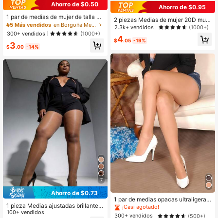
Ahorro de $0.50
Ahorro de $0.95
1 par de medias de mujer de talla gr
2 piezas Medias de mujer 20D multi
ande de unicolor
#5 Más vendidos
en Borgoña Medias de mujer
color, sexy y sencillas, cómodas
2.3k+ vendidos
(1000+)
300+ vendidos
(1000+)
4
$
.05
-19%
3
$
.00
-14%
7
Ahorro de $0.73
1 par de medias opacas ultraligeras
1 pieza Medias ajustadas brillantes
y brillantes para mujer, cómodas
¡Casi agotado!
de talla grande 80D, pantimedias de
100+ vendidos
300+ vendidos
(500+)