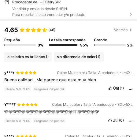
Procedente de
BerrySilk
Vendido y enviado desde SHEIN.
Para reportar a este vendedor y/o producto
4.65
(46)
Ver más
Pequeña
La talla corresponde
Grande
3%
95%
2%
el taladro es brillante
(1)
sin diferencia de color
(1)
y***r
Color: Multicolor / Talla: Albaricoque - L-XXL
Buena
calidad
.
Me
parece
que
esta
muy
bien
Útil
(1)
Desde SHEIN US
Programa de puntos
Y***7
Color: Multicolor / Talla: Albaricoque - 3XL-5XL
🩵🩵🩵🩵🩵🩵🩵🩵🩵🩵🩵🩵🩵🩵🩵🩵👌🏻🩵🩵🩵🩵🩵
Útil
(0)
Desde SHEIN US
Programa de puntos
y***r
Color: Multicolor / Talla: Marrón - L-XXL