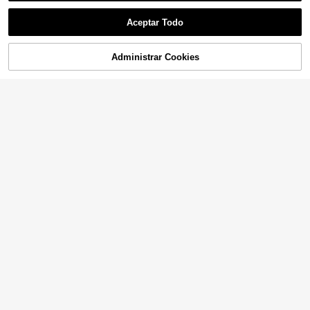
Aceptar Todo
Administrar Cookies
¡14% DE DESCUENTO!
AÑADIR A LA BOLSA