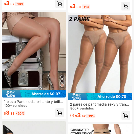
unicolor de gran elasticidad, adecu
3
$
.37
-18%
adas para ir de fiesta, medias perso
3
$
.30
-11%
nalizables DIY
Ahorro de $0.97
Ahorro de $0.78
1 pieza Pantimedia brillante y brillos
2 pares de pantimedia sexy y transp
a para mujer, cómoda
100+ vendidos
arente de 30D para mujer, minimalis
800+ vendidos
3
ta y de moda
$
.83
-20%
3
$
.42
-19%