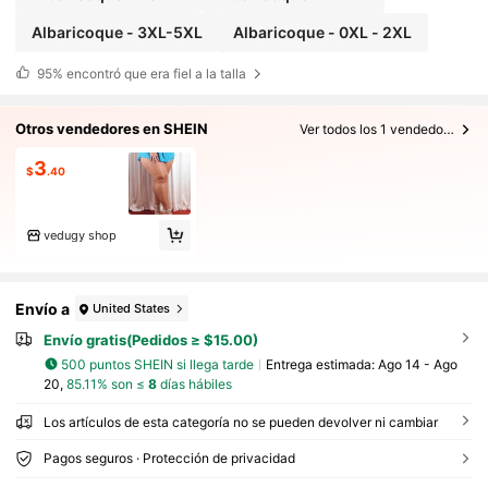
Albaricoque - 3XL-5XL
Albaricoque - 0XL - 2XL
95%
encontró que era fiel a la talla
Otros vendedores en SHEIN
Ver todos los 1 vendedores
3
$
.40
vedugy shop
Envío a
United States
Envío gratis(Pedidos ≥ $15.00)
500 puntos SHEIN si llega tarde
Entrega estimada:
Ago 14 - Ago
20,
85.11% son ≤
8
días hábiles
Los artículos de esta categoría no se pueden devolver ni cambiar
Pagos seguros · Protección de privacidad