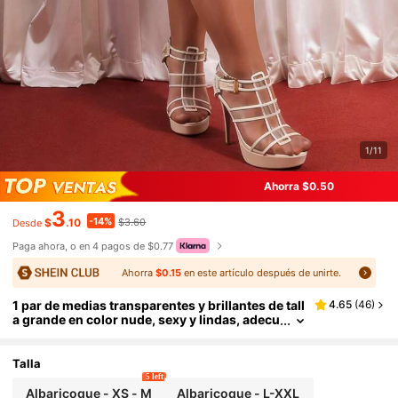
1/11
Ahorra $0.50
3
-14%
$
.10
$3.60
Desde
Paga ahora, o en 4 pagos de $0.77
Ahorra
$0.15
en este artículo después de unirte.
1 par de medias transparentes y brillantes de tall
4.65
(
46
)
a grande en color nude, sexy y lindas, adecu
adas para uso diario, uso en fiestas, primav
era y otoño
Talla
5 left
Albaricoque - XS - M
Albaricoque - L-XXL