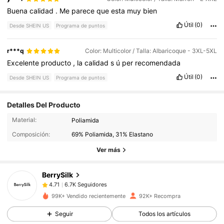
Buena
calidad
.
Me
parece
que
esta
muy
bien
Útil
(0)
Desde SHEIN US
Programa de puntos
r***q
Color: Multicolor / Talla: Albaricoque - 3XL-5XL
Excelente
producto
,
la
calidad
s
ú
per
recomendada
Útil
(0)
Desde SHEIN US
Programa de puntos
Detalles Del Producto
6.7K Seguidores
4.71
Material:
Poliamida
Composición:
69% Poliamida, 31% Elastano
6.7K Seguidores
4.71
Ver más
BerrySilk
6.7K Seguidores
4.71
1***8
pagó
Hace 2 horas
99K+ Vendido recientemente
92K+ Recompra
6.7K Seguidores
4.71
Seguir
Todos los artículos