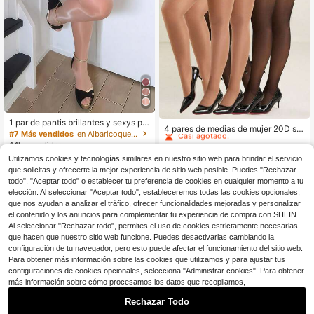
#5 Más vendidos
en Punto acanalado Medias de mujer
1 par de pantis brillantes y sexys pa
¡Casi agotado!
4 pares de medias de mujer 20D se
ra mujer de talla grande
#7 Más vendidos
en Albaricoque Medias de mujer
xys, medias transparentes minimalis
#5 Más vendidos
#5 Más vendidos
en Punto acanalado Medias de mujer
en Punto acanalado Medias de mujer
1.1k+ vendidos
tas y de moda
100+ vendidos
¡Casi agotado!
¡Casi agotado!
3
Utilizamos cookies y tecnologías similares en nuestro sitio web para brindar el servicio
$
.00
-12%
#5 Más vendidos
en Punto acanalado Medias de mujer
5
$
.30
-12%
que solicitas y ofrecerte la mejor experiencia de sitio web posible. Puedes "Rechazar
¡Casi agotado!
todo", "Aceptar todo" o establecer tu preferencia de cookies en cualquier momento a tu
elección. Al seleccionar "Aceptar todo", estableceremos todas las cookies opcionales,
que nos ayudan a analizar el tráfico, ofrecer funcionalidades mejoradas y personalizar
el contenido y los anuncios para complementar tu experiencia de compra con SHEIN.
Al seleccionar "Rechazar todo", permites el uso de cookies estrictamente necesarias
que hacen que nuestro sitio web funcione. Puedes desactivarlas cambiando la
configuración de tu navegador, pero esto puede afectar el funcionamiento del sitio web.
Para obtener más información sobre las cookies que utilizamos y para ajustar tus
configuraciones de cookies opcionales, selecciona "Administrar cookies". Para obtener
más información sobre cómo procesamos los datos que recopilamos,
Rechazar Todo