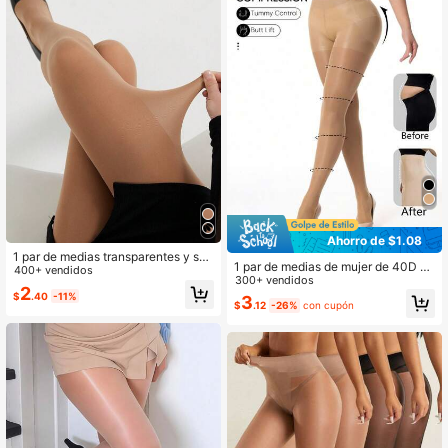
Ahorro de $1.08
1 par de medias transparentes y sex
1 par de medias de mujer de 40D co
ys para mujer, mallas minimalistas y
400+ vendidos
n tono de piel sexy, medias transpar
300+ vendidos
elegantes, cómodas
2
entes de moda, adelgazantes y có
$
.40
-11%
3
$
.12
-26%
con cupón
modas para uso diario y vacaciones