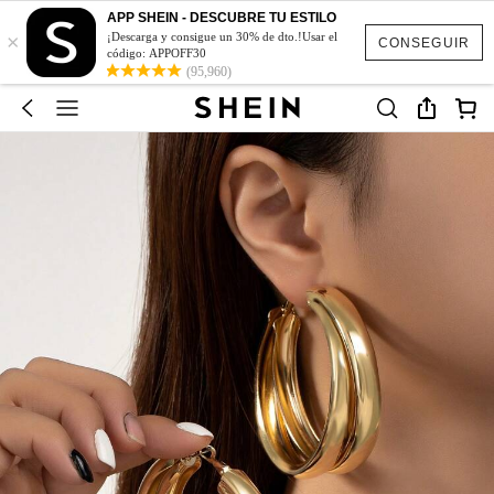
APP SHEIN - DESCUBRE TU ESTILO
×
¡Descarga y consigue un 30% de dto.!Usar el
CONSEGUIR
código: APPOFF30
(95,960)