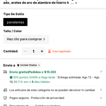
ado, aretes de aro de alambre de hierro h
ueco geométrico, accesorio para fiestas, f
estivales y uso diario
Tipo De Estilo
pendientes
Talla / Color
Haz clic para comprar
Cantidad:
Casi agotado
Envío a
United States
Envío gratis(Pedidos ≥ $15.00)
500 puntos SHEIN si llega tarde
Entrega estimada:
Ago 13 - Ago
19,
85.11% son ≤
8
días hábiles
Los artículos de esta categoría no se pueden devolver ni cambiar
Pagos seguros · Protección de privacidad
Procedente de
Gold house fashion