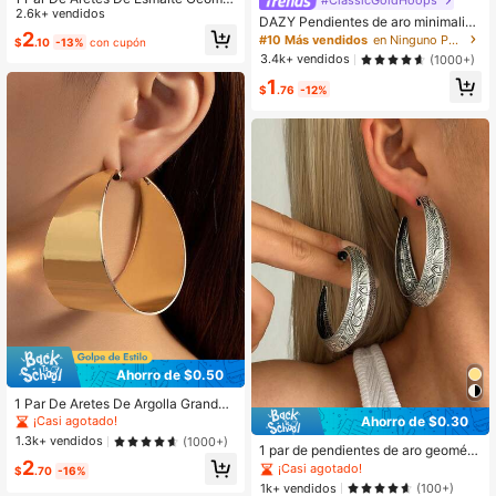
#ClassicGoldHoops
ricos Elegantes Con Tono Blanco
2.6k+ vendidos
6.4K Seguidores
4.87
DAZY Pendientes de aro minimalist
2
a
#10 Más vendidos
en Ninguno Pendientes De Mujer
$
.10
-13%
con cupón
3.4k+ vendidos
(1000+)
1
$
.76
-12%
Ahorro de $0.50
1 Par De Aretes De Argolla Grandes
Con Forma C, Brillantes Y Exagerad
¡Casi agotado!
Ahorro de $0.30
os En La Moda
1.3k+ vendidos
(1000+)
1 par de pendientes de aro geométri
2
cos con diseño de encanto de varia
¡Casi agotado!
$
.70
-16%
s capas, con textura desgastada y t
1k+ vendidos
(100+)