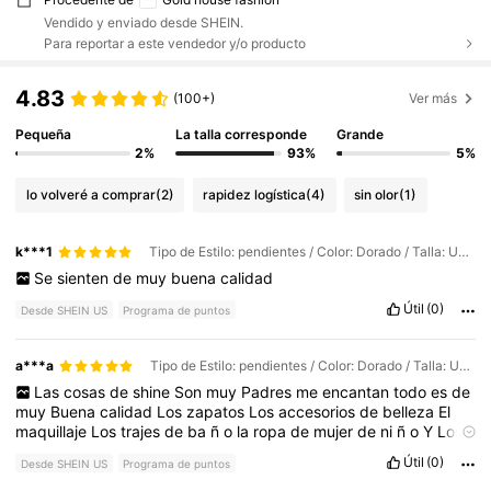
Vendido y enviado desde SHEIN.
Para reportar a este vendedor y/o producto
4.83
(100+)
Ver más
Pequeña
La talla corresponde
Grande
2%
93%
5%
lo volveré a comprar
(2)
rapidez logística
(4)
sin olor
(1)
k***1
Tipo de Estilo: pendientes / Color: Dorado / Talla: Unitalla
Se
sienten
de
muy
buena
calidad
Útil
(0)
Desde SHEIN US
Programa de puntos
a***a
Tipo de Estilo: pendientes / Color: Dorado / Talla: Unitalla
Las
cosas
de
shine
Son
muy
Padres
me
encantan
todo
es
de
muy
Buena
calidad
Los
zapatos
Los
accesorios
de
belleza
El
maquillaje
Los
trajes
de
ba
ñ
o
la
ropa
de
mujer
de
ni
ñ
o
Y
Los
accesorios
como
bolsas
Lentes
Y
qu
é
decir
de
Los
aretes
que
Útil
(0)
Desde SHEIN US
Programa de puntos
son
hermosos
entre
otras
muchas
cosas
La
verdad
que
recomiendo
demasiado
comprar
en
esta
p
á
gina
Las
medidas