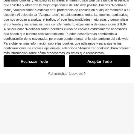
Utilizamos cookies y tecnologías similares en nuestro sitio web para brindar el servicio
que solicitas y ofrecerte la mejor experiencia de sitio web posible. Puedes "Rechazar
todo", "Aceptar todo" o establecer tu preferencia de cookies en cualquier momento a tu
elección. Al seleccionar "Aceptar todo", estableceremos todas las cookies opcionales,
que nos ayudan a analizar el tráfico, ofrecer funcionalidades mejoradas y personalizar
el contenido y los anuncios para complementar tu experiencia de compra con SHEIN.
Al seleccionar "Rechazar todo", permites el uso de cookies estrictamente necesarias
que hacen que nuestro sitio web funcione. Puedes desactivarlas cambiando la
configuración de tu navegador, pero esto puede afectar el funcionamiento del sitio web.
Para obtener más información sobre las cookies que utilizamos y para ajustar tus
configuraciones de cookies opcionales, selecciona "Administrar cookies". Para obtener
más información sobre cómo procesamos los datos que recopilamos,
5
Rechazar Todo
Aceptar Todo
#2 Más vendidos
en Escapada de primavera Pendientes colgantes de m
Ahorro de $0.38
¡Casi agotado!
#2 Más vendidos
#2 Más vendidos
en Escapada de primavera Pendientes colgantes de m
en Escapada de primavera Pendientes colgantes de m
3 pares de pendientes de aro con m
Administrar Cookies
¡15% DE DESCUENTO!
AÑADIR A LA BOLSA
oneda vintage, pendientes grandes
¡Casi agotado!
¡Casi agotado!
con nudo de bambú estilo streetwe
#2 Más vendidos
en Escapada de primavera Pendientes colgantes de m
3.4k+ vendidos
(100+)
1 par de pendientes de aro redondo
ar Y2K (estilos surtidos en tarjeta de
¡Casi agotado!
con acabado metálico grueso de m
600+ vendidos
2
(500+)
papel), adecuados para fiestas, vac
$
.72
-12%
oda para mujeres, joyería para todo
aciones, regalos y uso diario
3
el año
$
.01
-11%