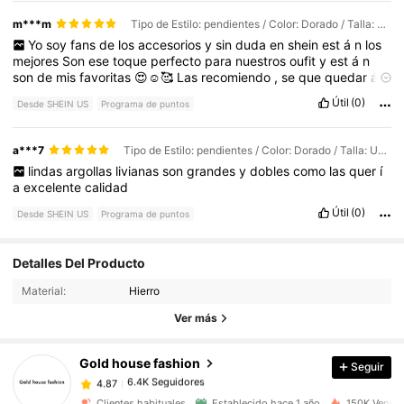
por
lo
general
siempre
concuerdan
con
lo
que
Uno
USA
al
igual
m***m
Tipo de Estilo: pendientes / Color: Dorado / Talla: Unitalla
que
Los
zapatos
todo
lo
que
he
comprado
me
ha
salido
de
muy
Yo
soy
fans
de
los
accesorios
y
sin
duda
en
shein
est
á
n
los
Buena
calidad
me
Han
tocado
cosas
que
no
tanto
pero
a
ú
n
as
mejores
Son
ese
toque
perfecto
para
nuestros
oufit
y
est
á
n
í
no
me
arrepiento
Y
volver
í
a
A
comprar
en
esta
p
á
gina
me
son
de
mis
favoritas
😍☺️🥰
Las
recomiendo
,
se
que
quedar
á
n
encanta
encantadas
🥰🤗
En
el
registro
de
compras
de
shein
incluso
Útil
(0)
Desde SHEIN US
Programa de puntos
pueden
ver
que
m
á
s
he
comprado
en
m
á
s
de
una
ocasi
ó
n
porque
muchas
amistades
me
la
han
pedido
porque
son
una
belleza
😍
😊
Totalmente
recomendadas
a***7
Tipo de Estilo: pendientes / Color: Dorado / Talla: Unitalla
lindas
argollas
livianas
son
grandes
y
dobles
como
las
quer
í
a
excelente
calidad
Útil
(0)
Desde SHEIN US
Programa de puntos
Detalles Del Producto
6.4K Seguidores
4.87
Material:
Hierro
Ver más
6.4K Seguidores
4.87
Gold house fashion
Seguir
6.4K Seguidores
4.87
c***0
pagó
Hace 1 horas
Clientes habituales
Establecido hace 1 año
150K Vendid