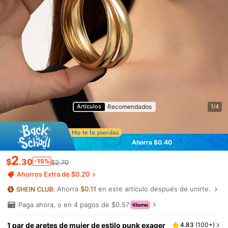
Recomendados
Artículos
1/4
Ahorra $0.40
2
$
.30
-15%
$2.70
Ahorros Extra de $0.20
Ahorra
$0.11
en este artículo después de unirte.
Paga ahora, o en 4 pagos de $0.57
1 par de aretes de mujer de estilo punk exager
4.83
(
100+
)