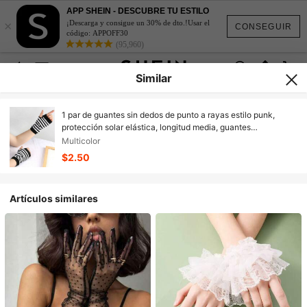
APP SHEIN - DESCUBRE TU ESTILO
×
¡Descarga y consigue un 30% de dto.!Usar el
CONSEGUIR
código: APPOFF30
(95,960)
Similar
1 par de guantes sin dedos de punto a rayas estilo punk,
protección solar elástica, longitud media, guantes
decorativos de hip-hop para mujeres y hombres, adecuados
Multicolor
para exteriores, conducir, viajar
$2.50
Artículos similares