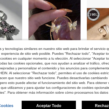
 y tecnologías similares en nuestro sitio web para brindar el servicio qu
r experiencia de sitio web posible. Puedes "Rechazar todo", "Aceptar t
 cookies en cualquier momento a tu elección. Al seleccionar "Aceptar to
das las cookies opcionales, que nos ayudan a analizar el tráfico, ofre
ejoradas y personalizar el contenido y los anuncios para complementa
en Oro Pañuelos para las orejas para mujer
#3 Más vendidos
 aretes góticos, adecuados para mujeres, uso festivo, Halloween
1 Set de Elegantes Aretes de Mariposa de Metal Dorado, Adecuados para el Uso Diario de Mujeres
Pendientes de aro de acero inoxidable hipoalergénico chapado en oro de 18K, de s
-16%
-17%
EIN. Al seleccionar "Rechazar todo", permites el uso de cookies estri
¡Casi agotado!
en Oro Pañuelos para las orejas para mujer
en Oro Pañuelos para las orejas para mujer
#3 Más vendidos
#3 Más vendidos
acen que nuestro sitio web funcione. Puedes desactivarlas cambiando 
$2.73
¡Casi agotado!
¡Casi agotado!
pero esto puede afectar el funcionamiento del sitio web. Para obtener
$1.85
1k+ vendidos
en Oro Pañuelos para las orejas para mujer
#3 Más vendidos
les
 que utilizamos y para ajustar tus configuraciones de cookies opcional
¡Casi agotado!
kies". Para obtener más información sobre cómo procesamos los datos
Cookies
Aceptar Todo
Rechaz