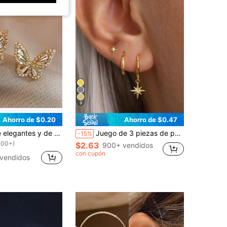
9
Ahorro de $0.20
Ahorro de $0.47
!
de moda pendientes de mariposa con circonita
Juego de 3 piezas de pendientes delicados, bañados en oro de 14K con estrella, elegante arete de clip y pendiente de botón de baja alergia
-15%
100+)
!
!
$2.63
900+ vendidos
100+)
100+)
con cupón
vendidos
!
100+)