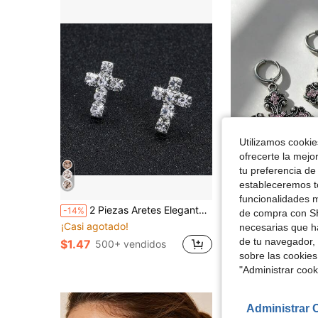
Utilizamos cookies
ofrecerte la mejo
tu preferencia de
estableceremos to
funcionalidades m
2 Piezas Aretes Elegantes De Cristal Con Clip, Con Forma De Cruz, No Necesitan Perforación, Ideal Para Uso Diario De Las Mujeres
1 par de ganchos para orejas de acero inoxidable, colgante de cruz,
-14%
-12%
de compra con SH
¡Casi agotado!
necesarias que h
$2.72
de tu navegador, 
$1.47
500+ vendidos
Clientes habitua
sobre las cookies
"Administrar coo
Administrar 