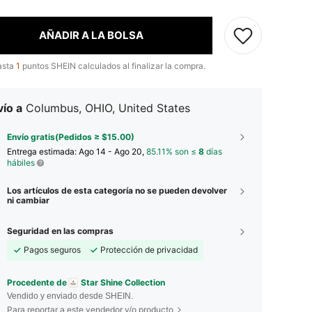
AÑADIR A LA BOLSA
asta
1
puntos SHEIN calculados al finalizar la compra.
ío a
Columbus, OHIO, United States
Envío gratis(Pedidos ≥ $15.00)
Entrega estimada:
Ago 14 - Ago 20,
85.11% son ≤
8
días
hábiles
Los artículos de esta categoría no se pueden devolver
ni cambiar
Seguridad en las compras
Pagos seguros
Protección de privacidad
Procedente de
Star Shine Collection
Vendido y enviado desde SHEIN.
Para reportar a este vendedor y/o producto