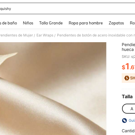
quishy
and down arrow keys to navigate search Búsqueda reciente and Busca y Encuentr
s de baño
Niños
Talla Grande
Ropa para hombre
Zapatos
Ro
Pendientes de Mujer
Ear Wraps
/
/
Pendie
hueca 
ajustan
SKU: s
inoxid
graduac
1
$
.6
PR
amiga,
esmalt
para l
Talla
A
Guí
Cantid