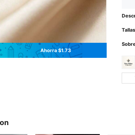
Descr
Talla
Sobre
Ahorra $1.73
ron