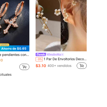
Ahorro de $0.65
 cúbica de moda, adecuados para bodas, compromisos, fiestas de aniversario y regalos del Día de San Valentín para mujeres
#DetallesMar
1 Par De Envoltorios Decorativos De Perlas Sintéticas De Moda Para Mujeres Como Regalo De Cumpleaños
-9%
10
$3.10
400+ vendidos
bituales