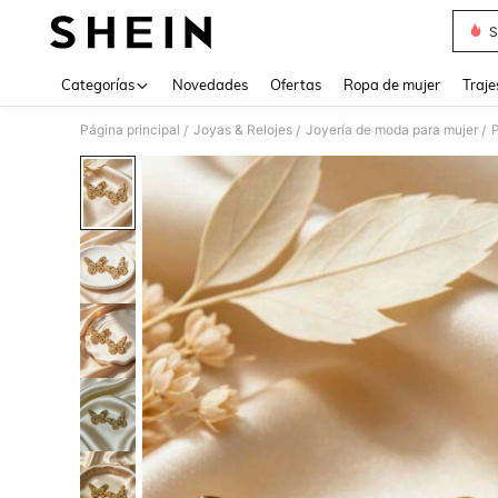
S
Use up 
Categorías
Novedades
Ofertas
Ropa de mujer
Traje
Página principal
Joyas & Relojes
Joyería de moda para mujer
/
/
/