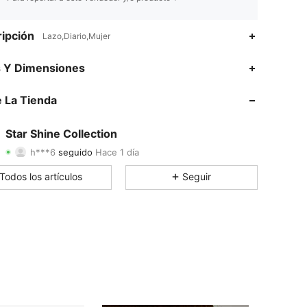
ipción
Lazo,Diario,Mujer
4.87
251
252
s Y Dimensiones
4.87
251
252
 La Tienda
4.87
251
252
Star Shine Collection
h***6
seguido
Hace 1 día
4.87
251
252
Calificación
Artículos
Seguidores
Todos los artículos
Seguir
4.87
251
252
4.87
251
252
4.87
251
252
4.87
251
252