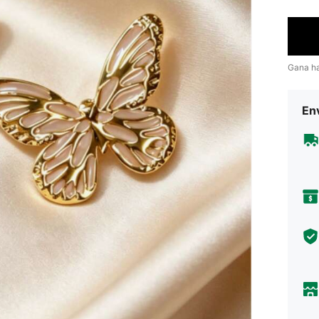
Gana h
Env