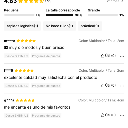
4.83
(78)
Ver más
Pequeña
La talla corresponde
Grande
1%
98%
1%
rapidez logística
(1)
No hace ruido
(1)
práctico
(9)
m***o
Color: Multicolor / Talla: 2cm
muy
c
ó
modos
y
buen
precio
Útil
(0)
Desde SHEIN US
Programa de puntos
l***5
Color: Multicolor / Talla: 2cm
excelente
calidad
muy
satisfecha
con
el
producto
Útil
(0)
Desde SHEIN US
Programa de puntos
g***a
Color: Multicolor / Talla: 4cm
me
encanta
es
uno
de
mis
favoritos
Útil
(0)
Desde SHEIN US
Programa de puntos