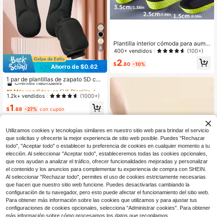
Plantilla interior cómoda para aume
8
ntar la altura - Plantilla de amortigu
400+ vendidos
(100+)
ación de aire para zapatos deportiv
2
os, material de EVA transpirable y a
$
.80
-10%
Ahorro de $0.62
#1 Más vendidos
en EVA Plantilla
ntiolores universal para hombres y
mujeres, mejora el soporte durante t
Clientes habituales
1 par de plantillas de zapato 5D con
odo el día. Aislamiento, Galentines,
espuma de memoria, plantillas grue
#1 Más vendidos
#1 Más vendidos
en EVA Plantilla
en EVA Plantilla
Cachorro, Carnaval, Decoraciones
sas cómodas y de alta elasticidad p
Clientes habituales
Clientes habituales
1.2k+ vendidos
(1000+)
de fiesta, Zapato, Selecciones de pr
ara zapatos de running, zapatillas d
imavera y verano, Regalos para da
#1 Más vendidos
en EVA Plantilla
1
e mujer y hombre, calzado deportiv
$
.68
-27%
con cupón
mas de honor, Habitación, Decoraci
Clientes habituales
o, útiles escolares, accesorios para
ón de dormitorio, Decoración de dor
botas de mujer, para uso en exterior
mitorio, Playa, Viaje, Para hombres,
es, deporte, viajes, hogar, oficina y
Utilizamos cookies y tecnologías similares en nuestro sitio web para brindar el servicio
Para mujeres, Vacaciones, Cosas li
escuela
ndas, Regalo del Día de la Madre, D
que solicitas y ofrecerte la mejor experiencia de sitio web posible. Puedes "Rechazar
ecoración de dormitorio, Jardín, De
todo", "Aceptar todo" o establecer tu preferencia de cookies en cualquier momento a tu
coración de cocina, Verano, Playa,
elección. Al seleccionar "Aceptar todo", estableceremos todas las cookies opcionales,
Artículos de viaje, Decoración de h
que nos ayudan a analizar el tráfico, ofrecer funcionalidades mejoradas y personalizar
abitación, Esponjoso, Graduación, E
el contenido y los anuncios para complementar tu experiencia de compra con SHEIN.
stante para zapatos, Ahorrador de a
Al seleccionar "Rechazar todo", permites el uso de cookies estrictamente necesarias
lmacenamiento, Exterior, Jardín, Artí
que hacen que nuestro sitio web funcione. Puedes desactivarlas cambiando la
culos de viaje esenciales, Portátil, A
rtículos esenciales de playa, Tempo
configuración de tu navegador, pero esto puede afectar el funcionamiento del sitio web.
rada de graduación, Ceremonia de
Para obtener más información sobre las cookies que utilizamos y para ajustar tus
graduación, Regalo de graduación,
configuraciones de cookies opcionales, selecciona "Administrar cookies". Para obtener
Ahorro de $1.00
Regalo de graduación, Felicitacione
más información sobre cómo procesamos los datos que recopilamos,