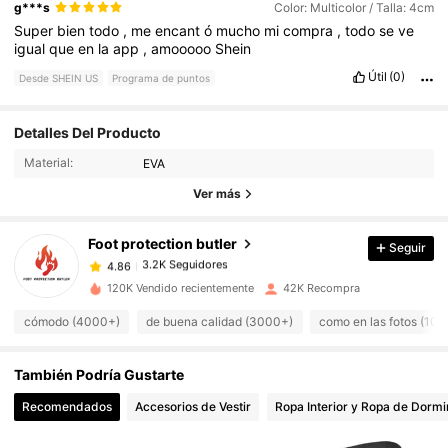
g***s
Color: Multicolor / Talla: 4cm
Super
bien
todo
,
me
encant
ó
mucho
mi
compra
,
todo
se
ve
igual
que
en
la
app
,
amooooo
Shein
Útil
(0)
Desde SHEIN US
Programa de puntos
Detalles Del Producto
3.2K Seguidores
4.86
Material:
EVA
Ver más
3.2K Seguidores
4.86
Foot protection butler
Seguir
3.2K Seguidores
4.86
120K Vendido recientemente
42K Recompra
cómodo (4000+)
de buena calidad (3000+)
como en las fotos (10
3.2K Seguidores
4.86
También Podría Gustarte
3.2K Seguidores
4.86
Recomendados
Accesorios de Vestir
Ropa Interior y Ropa de Dormi