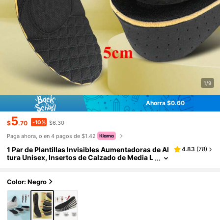
1/9
Ahorra $0.60
5
-10%
$
.70
$6.30
Paga ahora, o en 4 pagos de $1.42
1 Par de Plantillas Invisibles Aumentadoras de Al
4.83
(
78
)
tura Unisex, Insertos de Calzado de Media L
ongitud Transpirables de EVA, Adecuados p
ara Zapatos Deportivos, Zapatos Casuales, Zap
atillas, Zapatos de Baloncesto, Botas
Color: Negro