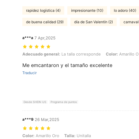
rapidez logística (4)
impresionante (10)
lo adoro (40)
de buena calidad (29)
día de San Valentín (2)
carnaval
a***a
7 Apr,2025
Adecuado general: La talla corresponde, Color: Amarillo Oro, Talla: U
Adecuado general:
La talla corresponde
Color:
Amarillo O
Me emcantaron y el tamaño excelente
Traducir
Desde SHEIN US
Programa de puntos
a***9
26 Mar,2025
Color: Amarillo Oro, Talla: Unitalla
Color:
Amarillo Oro
Talla:
Unitalla