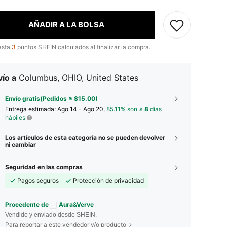
AÑADIR A LA BOLSA
asta
3
puntos SHEIN calculados al finalizar la compra.
ío a
Columbus, OHIO, United States
Envío gratis(Pedidos ≥ $15.00)
Entrega estimada:
Ago 14 - Ago 20,
85.11% son ≤
8
días
hábiles
Los artículos de esta categoría no se pueden devolver
ni cambiar
Seguridad en las compras
Pagos seguros
Protección de privacidad
Procedente de
Aura&Verve
Vendido y enviado desde SHEIN.
Para reportar a este vendedor y/o producto