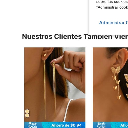
sobre las cookies
Ver Más Re
"Administrar coo
Administrar 
Nuestros Clientes También Vie
Ahorro de $0.94
Aho