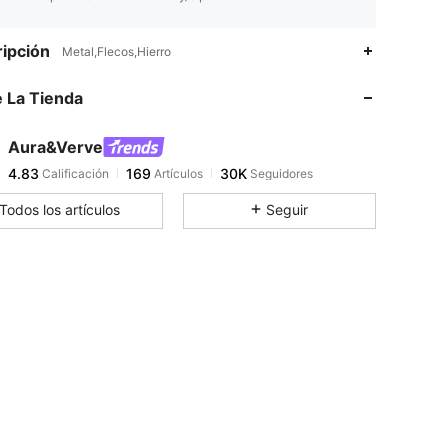
4.83
169
30K
ipción
Metal,Flecos,Hierro
 La Tienda
4.83
169
30K
Aura&Verve
4.83
169
30K
Calificación
Artículos
Seguidores
1***5
pagó
Hace 14 horas
Todos los artículos
Seguir
4.83
169
30K
4.83
169
30K
4.83
169
30K
4.83
169
30K