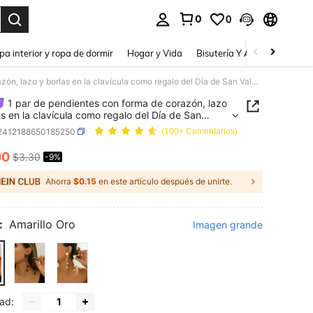
0
0
a. Press Enter to select.
pa interior y ropa de dormir
Hogar y Vida
Bisutería Y Accesorios
Be
1 par de pendientes con forma de corazón, lazo y borlas en la clavícula como regalo del Día de San Valentín
1 par de pendientes con forma de corazón, lazo
as en la clavícula como regalo del Día de San
ín
j2412188650185250
(100+ Comentarios)
00
$3.30
-9%
ICE AND AVAILABILITY
Ahorra
$0.15
en este artículo después de unirte.
:
Amarillo Oro
Imagen grande
ad: