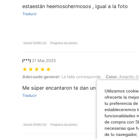
estaestán heemosohermosos , igual a la foto
Traducir
Desde SHEIN US
Programa de puntos
j***j
21 Mar,2025
Adecuado general: La talla corresponde, Color: Amarillo Oro, Talla: U
Adecuado general:
La talla corresponde
Color:
Amarillo O
Me súper encantaron te dan un toque elegante
Utilizamos cookies
Traducir
ofrecerte la mejo
tu preferencia de
estableceremos to
funcionalidades m
de compra con SH
Desde SHEIN US
Programa de puntos
necesarias que h
de tu navegador, 