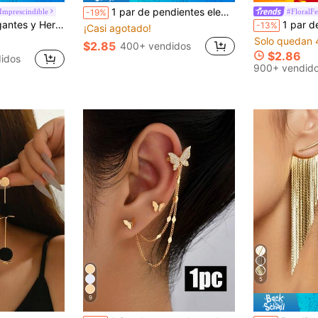
1 par de pendientes elegantes con borlas de flores y perlas falsas, estilo dulce y minimalista para mujeres
mprescindible
#FloralFe
-19%
al con doble borla, pendientes largos y únicos para uso diario, citas, regalo para amigos, accesorio versátil
1 par de pendientes asimétrico
-13%
¡Casi agotado!
Solo quedan 
$2.85
400+ vendidos
$2.86
idos
900+ vendid
5
9
¡Casi agotado!
#4 Más vendid