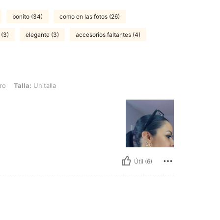
bonito (34)
como en las fotos (26)
 (3)
elegante (3)
accesorios faltantes (4)
nitalla
ro
Talla:
Unitalla
Útil (6)