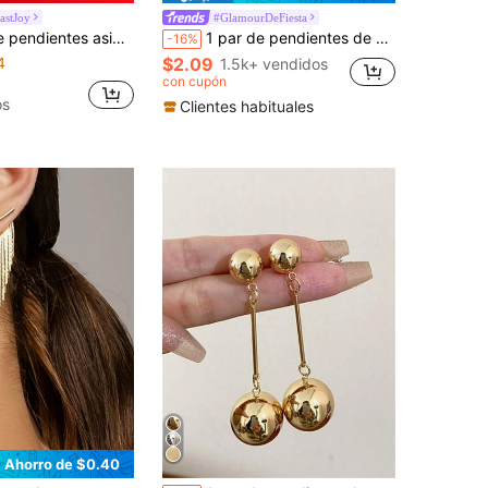
astJoy
#GlamourDeFiesta
s con hojas con flecos izquierda-derecha, para primavera/verano
1 par de pendientes de botón con diseño de gota minimalista y elegante, adecuados para uso diario de mujeres
-16%
4
$2.09
1.5k+ vendidos
con cupón
os
Clientes habituales
Ahorro de $0.40
en Chapado en oro de 14K Pendientes De Mujer
os