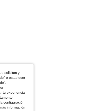
e solicitas y
odo" o establecer
do",
cer
r tu experiencia
ctamente
la configuración
 más información