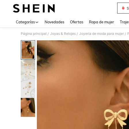
S
Use up 
Categorías
Novedades
Ofertas
Ropa de mujer
Traje
Página principal
Joyas & Relojes
Joyería de moda para mujer
/
/
/