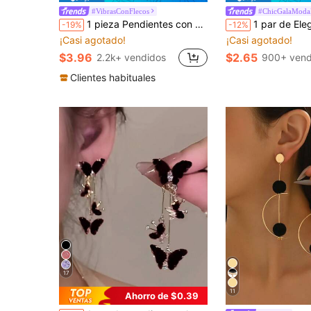
#VibrasConFlecos
#ChicGalaModaI
1 pieza Pendientes con borlas largos chapados en oro de 18K de acero inoxidable, elegantes y románticos, de moda coreana vintage, versátiles para uso diario, regalos, fiestas y reuniones
1 par de Elegantes y Hermosos pendientes colgantes para damas, diseño geométrico de mariposa estilo vintage de met
-19%
-12%
¡Casi agotado!
¡Casi agotado!
$3.96
$2.65
2.2k+ vendidos
900+ vend
Clientes habituales
17
11
Ahorro de $0.39
en Mariposa Pendientes De Mujer
#1 Más vendidos