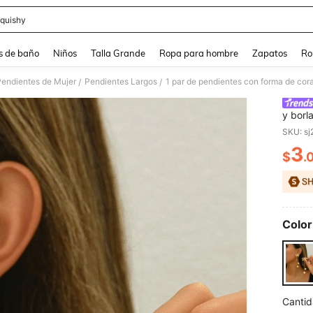
quishy
and down arrow keys to navigate search Búsqueda reciente and Busca y Encuentr
s de baño
Niños
Talla Grande
Ropa para hombre
Zapatos
Ro
Pendientes de Mujer
Pendientes Largos
/
/
y borl
Valent
SKU: s
3
$
.
PR
Color
Cantid