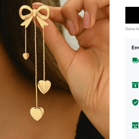
Gana h
Env