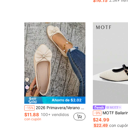
$16.15
2.5k+ ven
#1 Más vendidos
¡Casi agotado!
14
Ahorro de $2.02
2026 Primavera/Verano Nuevos zapatos planos de punta afilada en beige, mocasines con lazo de tela suave y decoración de rhinestones, adecuados para uso diario, trabajo, casual, citas, viajes y otras ocasiones, zapatos de moda cómodos y de suela suave para que las mujeres los combinen con vestidos, faldas, jeans y otros atuendos
MOTF
-15%
MOTF Bailarinas de rafia para mujer, vacacio
-9%
$11.88
100+ vendidos
con cupón
$24.99
$22.49
con cupó