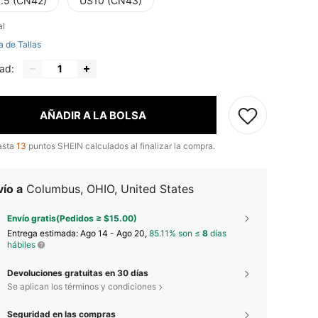
.5 (CN42)
US10 (CN43)
al
a de Tallas
ad:
AÑADIR A LA BOLSA
asta
13
puntos SHEIN calculados al finalizar la compra.
ío a
Columbus, OHIO, United States
Envío gratis(Pedidos ≥ $15.00)
Entrega estimada:
Ago 14 - Ago 20,
85.11% son ≤
8
días
hábiles
Devoluciones gratuitas en 30 días
Se aplican los términos y condiciones
Seguridad en las compras