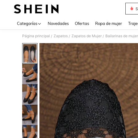
S
Use up 
Categorías
Novedades
Ofertas
Ropa de mujer
Traje
Página principal
Zapatos
Zapatos de Mujer
Bailarinas de mujer
/
/
/