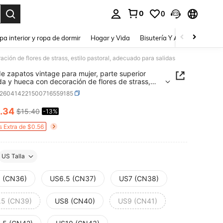
0
0
a. Press Enter to select.
pa interior y ropa de dormir
Hogar y Vida
Bisutería Y Accesorios
Be
ción de flores de strass, estilo pastoral, adecuado para salidas
de zapatos vintage para mujer, parte superior
a y hueca con decoración de flores de strass,
 pastoral, adecuado para salidas
x260414221500716559185
.34
$15.40
-13%
ICE AND AVAILABILITY
s Extra de $0.56
US Talla
 (CN36)
US6.5 (CN37)
US7 (CN38)
.5 (CN39)
US8 (CN40)
US9 (CN41)