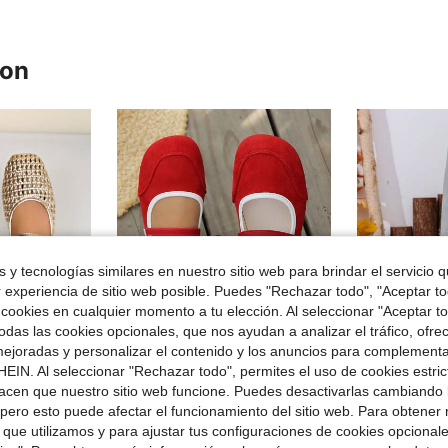
ron
 y tecnologías similares en nuestro sitio web para brindar el servicio qu
r experiencia de sitio web posible. Puedes "Rechazar todo", "Aceptar t
 cookies en cualquier momento a tu elección. Al seleccionar "Aceptar to
das las cookies opcionales, que nos ayudan a analizar el tráfico, ofre
8
ejoradas y personalizar el contenido y los anuncios para complementa
EIN. Al seleccionar "Rechazar todo", permites el uso de cookies estri
4
rro de $3.21
Ahorro de $1.90
acen que nuestro sitio web funcione. Puedes desactivarlas cambiando 
en Plano Pisos De Mujer
evar, adecuados para viajes, vacaciones, Día de la Madre, bailarinas
Zapatos Mary Jane de mujer de verano nuevos con bloques de color negro & blanco, punta cuadrada, doble correa, mocasines planos de bajo empeine, estilo vintage francés dulce, zapatos versátiles tipo JK para ir al trabajo, suela blanda antideslizante, zapatos de moda callejera para estudiantes, zapatos de moda para mujer de talla grande con efecto adelgazante
Zapat
-13%
Local
-43%
pero esto puede afectar el funcionamiento del sitio web. Para obtener
en Plano Pisos De Mujer
en Plano Pisos De Mujer
en Bloque de color Pisos De Mujer
 que utilizamos y para ajustar tus configuraciones de cookies opcional
#1 Más vendidos
(