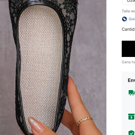
US9
Talla re
Guí
Cantid
Gana h
Env