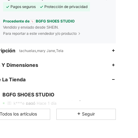
Pagos seguros
Protección de privacidad
Procedente de
BGFG SHOES STUDIO
Vendido y enviado desde SHEIN.
Para reportar a este vendedor y/o producto
ipción
tachuelas,mary Jane,Tela
s Y Dimensiones
4.92
19
433
 La Tienda
4.92
19
433
BGFG SHOES STUDIO
4.92
19
433
Calificación
Artículos
Seguidores
k***e
pagó
Hace 1 día
4.92
19
433
Todos los artículos
Seguir
4.92
19
433