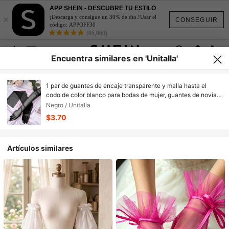
APP SHEIN - DESCUBRE TU ESTILO
×
¡Descarga y consigue un 30% de dto.!Usar el
CONSEGUIR
código: APPOFF30
(95,960)
Encuentra similares en 'Unitalla'
1 par de guantes de encaje transparente y malla hasta el
codo de color blanco para bodas de mujer, guantes de novia
de tul fino y sólido para fiestas de noche, ropa de otoño para
Negro / Unitalla
mujer
$3.70
Artículos similares