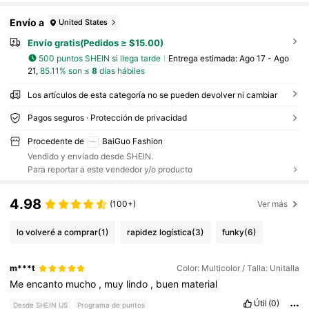
Envío a
United States
Envío gratis(Pedidos ≥ $15.00)
500 puntos SHEIN si llega tarde
Entrega estimada:
Ago 17 - Ago
21,
85.11% son ≤
8
días hábiles
Los artículos de esta categoría no se pueden devolver ni cambiar
Pagos seguros · Protección de privacidad
Procedente de
BaiGuo Fashion
Vendido y enviado desde SHEIN.
Para reportar a este vendedor y/o producto
4.98
(100+)
Ver más
lo volveré a comprar
(1)
rapidez logística
(3)
funky
(6)
m***t
Color: Multicolor / Talla: Unitalla
Me
encanto
mucho
,
muy
lindo
,
buen
material
Útil
(0)
Desde SHEIN US
Programa de puntos