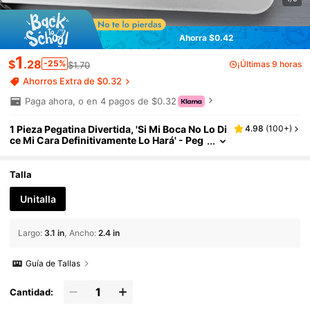
Ahorra $0.42
1
$
.28
-25%
¡Últimas 9 horas
$1.70
Ahorros Extra de $0.32
Paga ahora, o en 4 pagos de $0.32
1 Pieza Pegatina Divertida, 'Si Mi Boca No Lo Di
4.98
(
100+
)
ce Mi Cara Definitivamente Lo Hará' - Peg
atina de Vinilo Impermeable Para Portátile
s y Botellas de Agua, Idea de Regalo Humorísti
co 2.2x3.1 Pulgadas Útiles Escolares de Regre
Talla
so a la Escuela
Unitalla
Largo
:
3.1 in
Ancho
:
2.4 in
Guía de Tallas
Cantidad: