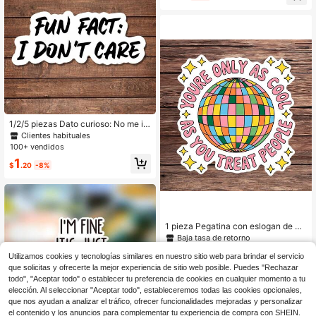
humor | Genial para fans del humor,
estudiantes, amantes de la tecnolo
gía y amigos | Regalo de broma perf
ecto para amigos, familiares y coleg
as | Pegatina hilarante para el humo
r tecnológico, el sarcasmo y la expr
esión creativa
1/2/5 piezas Dato curioso: No me im
porta Pegatina | Pegatina de vinilo
Clientes habituales
divertida y original para planificador
100+ vendidos
es, diarios y laptops | Diseño lindo y
1
reflexivo para meditación, entusiast
$
.20
-8%
as del bienestar y amantes de los li
bros | Pegatina a la moda, artística
y de afirmación positiva
1 pieza Pegatina con eslogan de a
mabilidad positiva, calcomanía de v
Baja tasa de retorno
inilo con cita de eslogan genial para
70+ vendidos
portátil, botella de agua, cuaderno,
Utilizamos cookies y tecnologías similares en nuestro sitio web para brindar el servicio
1
calcomanía inspiradora impermeabl
$
.66
-21%
que solicitas y ofrecerte la mejor experiencia de sitio web posible. Puedes "Rechazar
e, accesorios de papelería estética
todo", "Aceptar todo" o establecer tu preferencia de cookies en cualquier momento a tu
para álbum de recortes, regalo para
elección. Al seleccionar "Aceptar todo", estableceremos todas las cookies opcionales,
amigos
que nos ayudan a analizar el tráfico, ofrecer funcionalidades mejoradas y personalizar
el contenido y los anuncios para complementar tu experiencia de compra con SHEIN.