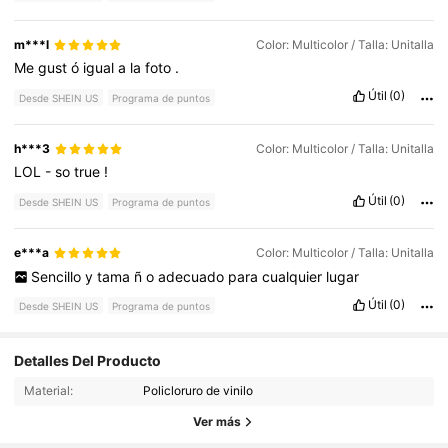
m***l
Color: Multicolor / Talla: Unitalla
Me
gust
ó
igual
a
la
foto
.
Útil
(0)
Desde SHEIN US
Programa de puntos
h***3
Color: Multicolor / Talla: Unitalla
LOL
-
so
true
!
Útil
(0)
Desde SHEIN US
Programa de puntos
e***a
Color: Multicolor / Talla: Unitalla
Sencillo
y
tama
ñ
o
adecuado
para
cualquier
lugar
Útil
(0)
Desde SHEIN US
Programa de puntos
Detalles Del Producto
1.3K Seguidores
4.95
Material:
Policloruro de vinilo
1.3K Seguidores
4.95
Ver más