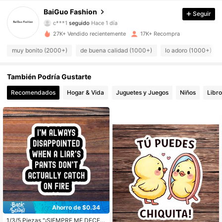
1.3K Seguidores
4.95
BaiGuo Fashion
Seguir
c***1
seguido
Hace 1 día
1.3K Seguidores
4.95
27K+ Vendido recientemente
17K+ Recompra
muy bonito (2000+)
de buena calidad (1000+)
lo adoro (1000+)
1.3K Seguidores
4.95
También Podría Gustarte
1.3K Seguidores
4.95
Recomendados
Hogar & Vida
Juguetes y Juegos
Niños
Libro
1.3K Seguidores
4.95
1.3K Seguidores
4.95
1.3K Seguidores
4.95
1.3K Seguidores
4.95
1.3K Seguidores
4.95
Ahorro de $0.34
1/3/5 Piezas "¡SIEMPRE ME DECEP