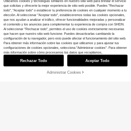
Utilizamos cookies y tecnologías similares en nuestro sitio web para brindar el servicio
1 pieza Pulsera de hombre de
Local
que solicitas y ofrecerte la mejor experiencia de sitio web posible. Puedes "Rechazar
10
varios niveles con estilo de person
$
.30
-43%
alidad de moda, cruz, espada y borl
todo", "Aceptar todo" o establecer tu preferencia de cookies en cualquier momento a tu
a
elección. Al seleccionar "Aceptar todo", estableceremos todas las cookies opcionales,
que nos ayudan a analizar el tráfico, ofrecer funcionalidades mejoradas y personalizar
el contenido y los anuncios para complementar tu experiencia de compra con SHEIN.
Al seleccionar "Rechazar todo", permites el uso de cookies estrictamente necesarias
que hacen que nuestro sitio web funcione. Puedes desactivarlas cambiando la
configuración de tu navegador, pero esto puede afectar el funcionamiento del sitio web.
Para obtener más información sobre las cookies que utilizamos y para ajustar tus
configuraciones de cookies opcionales, selecciona "Administrar cookies". Para obtener
Mostrar artículos similares con stock
Ver todo
más información sobre cómo procesamos los datos que recopilamos,
Ahorro de $0.50
Rechazar Todo
Aceptar Todo
Lo sentimos, este producto está agotado.
2 piezas Collar con colgante de pie
dra natural, collar de hombre con cu
¡Casi agotado!
4 piezas/Set Collar largo en forma d
entas de madera vintage y cordón d
e Y con cruz de Jesús de metal dor
Administrar Cookies
¡Casi agotado!
700+ vendidos
AGOTADO
(100+)
e cera
ado vintage, conjunto de collares c
3
800+ vendidos
$
.10
-9%
on colgante de cristal colorido estil
Set de 2 collares minimalistas con
Cadena corporal de hombre d
4
Local
$
.80
-9%
con cupón
o bohemio, adecuado para uso diari
cadena de cuentas en capas, cade
18
e múltiples capas con eslabones cir
Solo quedan 1
$
.60
-45%
o y festivo de hombres, opción de r
na de eslabones cubanos de metal
culares densos, diseño único y mini
3
$
.40
-11%
egalo para amigos (cadena hecha a
y colgante de trébol de la suerte pa
malista para la cintura
mano cortada a medida, color de cri
ra hombres
stal de vidrio aleatorio, recuento de
cuentas no fijo) Joyería de disfraz d
e Halloween