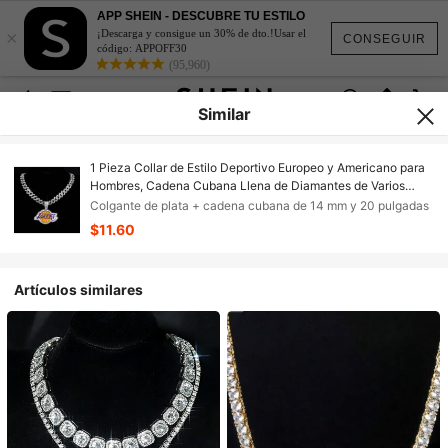
APP SHEIN - DESCUBRE TU ESTILO
×
¡Descarga y consigue un 30% de dto.!Usar el
CONSEGUIR
código: APPOFF30
(95,960)
Similar
1 Pieza Collar de Estilo Deportivo Europeo y Americano para
Hombres, Cadena Cubana Llena de Diamantes de Varios
Niveles, Accesorio con Tema de Lakers Incrustado de
Colgante de plata + cadena cubana de 14 mm y 20 pulgadas
Diamantes de Aleación de Moda
$11.60
Artículos similares