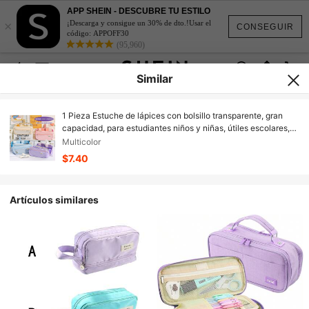
APP SHEIN - DESCUBRE TU ESTILO
×
¡Descarga y consigue un 30% de dto.!Usar el
CONSEGUIR
código: APPOFF30
(95,960)
Similar
1 Pieza Estuche de lápices con bolsillo transparente, gran
capacidad, para estudiantes niños y niñas, útiles escolares,
regreso a clases, material escolar, estuche de lápices,
Multicolor
mochila escolar
$7.40
Artículos similares