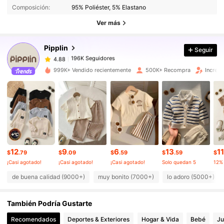
Composición:
95% Poliéster, 5% Elastano
196K Seguidores
4.88
Ver más
Pipplin
Seguir
196K Seguidores
4.88
a***6
pagó
Hace 3 horas
999K+ Vendido recientemente
500K+ Recompra
Increm
196K Seguidores
4.88
196K Seguidores
4.88
196K Seguidores
4.88
12
9
6
13
11
$
.79
$
.09
$
.59
$
.59
$
¡Casi agotado!
¡Casi agotado!
¡Casi agotado!
Solo quedan 5
196K Seguidores
4.88
de buena calidad (9000+)
muy bonito (7000+)
lo adoro (5000+)
También Podría Gustarte
196K Seguidores
4.88
Recomendados
Deportes & Exteriores
Hogar & Vida
Bebé
Ju