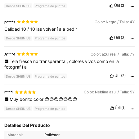
Útil
(3)
Desde SHEIN US
Programa de puntos
p***s
Color: Negro / Talla: 4Y
Calidad
10
/
10
las
volver
í
a
a
pedir
Útil
(3)
Desde SHEIN US
Programa de puntos
A***4
Color: azul real / Talla: 7Y
Tela
fresca
no
transparenta
,
colores
vivos
como
en
la
fotograf
í
a
Útil
(2)
Desde SHEIN US
Programa de puntos
r***l
Color: Neblina azul / Talla: 5Y
Muy
bonito
color
😊😊😊😊😊😊😊
Útil
(1)
Desde SHEIN US
Programa de puntos
Detalles Del Producto
196K Seguidores
4.88
Material:
Poliéster