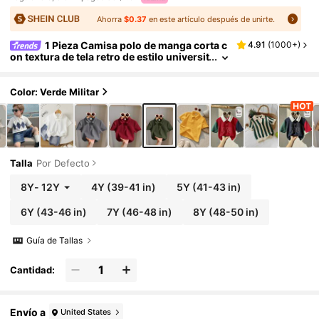
Ahorra
$0.37
en este artículo después de unirte.
1 Pieza Camisa polo de manga corta c
4.91
(
1000+
)
on textura de tela retro de estilo universit
ario casual para niño, adecuada para vol
ver al colegio, fiestas de cumpleaños, fiestas
de noche, actuaciones, bodas, bautizos, cere
Color: Verde Militar
monias de apertura, adecuada para Oriente
Medio, uso diario, colegio, viajes, deportes, y
temporadas de primavera y verano
Talla
Por Defecto
8Y
-
12Y
4Y
(39-41 in)
5Y
(41-43 in)
6Y
(43-46 in)
7Y
(46-48 in)
8Y
(48-50 in)
Guía de Tallas
Cantidad:
Envío a
United States