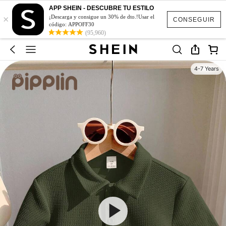
APP SHEIN - DESCUBRE TU ESTILO
×
¡Descarga y consigue un 30% de dto.!Usar el
CONSEGUIR
código: APPOFF30
(95,960)
4-7 Years