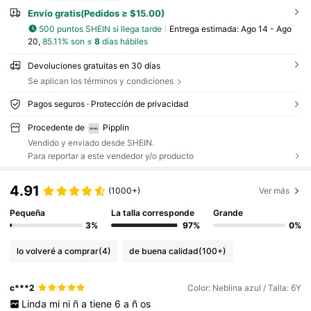
Envío gratis(Pedidos ≥ $15.00)
500 puntos SHEIN si llega tarde
Entrega estimada:
Ago 14 - Ago
20,
85.11% son ≤
8
días hábiles
Devoluciones gratuitas en 30 días
Se aplican los términos y condiciones
Pagos seguros · Protección de privacidad
Procedente de
Pipplin
Vendido y enviado desde SHEIN.
Para reportar a este vendedor y/o producto
4.91
(1000+)
Ver más
Pequeña
La talla corresponde
Grande
3%
97%
0%
lo volveré a comprar
(4)
de buena calidad
(100+)
c***2
Color: Neblina azul / Talla: 6Y
Linda
mi
ni
ñ
a
tiene
6
a
ñ
os