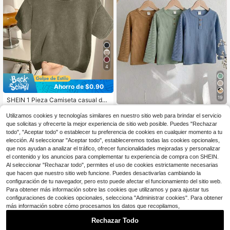
4
Ahorro de $0.90
19
SHEIN 1 Pieza Camiseta casual dep
ortiva para niño pequeño de estilo j
200+ vendidos
(100+)
SHEIN Conjunto de 3 piezas d
NEW
aponés y coreano, de corte holgad
Utilizamos cookies y tecnologías similares en nuestro sitio web para brindar el servicio
e camiseta casual de cuello redond
7
15
o, con lavar a agua, suave y cómod
$
.09
-11%
$
.69
-11%
que solicitas y ofrecerte la mejor experiencia de sitio web posible. Puedes "Rechazar
o de unicolor de punto para niño
a, de cuello redondo, adecuada par
todo", "Aceptar todo" o establecer tu preferencia de cookies en cualquier momento a tu
a niños para volver al colegio, fiesta
elección. Al seleccionar "Aceptar todo", estableceremos todas las cookies opcionales,
4-7 Years
s de cumpleaños, fiestas, actuacion
4-7 Years
que nos ayudan a analizar el tráfico, ofrecer funcionalidades mejoradas y personalizar
es, bodas, bautizos, para el uso diar
el contenido y los anuncios para complementar tu experiencia de compra con SHEIN.
io en el colegio, viajes, deportes, pri
mavera y verano
Al seleccionar "Rechazar todo", permites el uso de cookies estrictamente necesarias
que hacen que nuestro sitio web funcione. Puedes desactivarlas cambiando la
configuración de tu navegador, pero esto puede afectar el funcionamiento del sitio web.
Para obtener más información sobre las cookies que utilizamos y para ajustar tus
configuraciones de cookies opcionales, selecciona "Administrar cookies". Para obtener
más información sobre cómo procesamos los datos que recopilamos,
Rechazar Todo