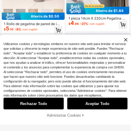
Ahorro de $1.84
Ahorro de $0.50
1 pieza 14cm X 230cm Pegatina de
4
pared de línea 3D, decoración del m
1 Rollo de pegatina de pared de imit
$
.96
-27%
con cupón
arco de la puerta, hecha de espuma
5
ación de grano de madera súper gru
$
.10
-9%
con cupón
flexible 3D con base autoadhesiva
esa y autoadhesiva - 8cm de ancho
extraíble, tira decorativa autoadhesi
x 500cm de largo, vinilo de pared i
va para la cintura, línea decorativa
mpermeable con bordes, papel tapi
para el borde de la pared, pegatina
Utilizamos cookies y tecnologías similares en nuestro sitio web para brindar el servicio
z de plástico de estilo clásico para
para el zócalo
decoración del hogar y la oficina
que solicitas y ofrecerte la mejor experiencia de sitio web posible. Puedes "Rechazar
todo", "Aceptar todo" o establecer tu preferencia de cookies en cualquier momento a tu
elección. Al seleccionar "Aceptar todo", estableceremos todas las cookies opcionales,
que nos ayudan a analizar el tráfico, ofrecer funcionalidades mejoradas y personalizar
el contenido y los anuncios para complementar tu experiencia de compra con SHEIN.
Al seleccionar "Rechazar todo", permites el uso de cookies estrictamente necesarias
que hacen que nuestro sitio web funcione. Puedes desactivarlas cambiando la
configuración de tu navegador, pero esto puede afectar el funcionamiento del sitio web.
Para obtener más información sobre las cookies que utilizamos y para ajustar tus
configuraciones de cookies opcionales, selecciona "Administrar cookies". Para obtener
Ahorro de $1.65
más información sobre cómo procesamos los datos que recopilamos,
1 pieza Tira de borde autoadh
Local
Rechazar Todo
Aceptar Todo
esiva de 3.14 pulgadas x 90.55 pulg
50+ vendidos
adas para proteger zócalos, adecua
3
$
.45
-32%
da para cinturas de restaurante y d
Administrar Cookies
ecoraciones de techo, línea de esq
¡19% DE DESCUENTO!
AÑADIR A LA BOLSA
uina en relieve 3D de espuma, pape
l tapiz de línea de cintura de pared,
Moldura decorativa de pared de 50
pegatina de pared para decoración
0 cm, panel de moldura de riel de sil