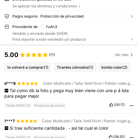
Se aplican los términos y condiciones
Pagos seguros · Protección de privacidad
Procedente de
YuAn3
Vendido y enviado desde SHEIN.
Para reportar a este vendedor y/o producto
5.00
(11)
Ver más
lo volveré a comprar
(1)
Tirantes cómodos
(1)
bonito color
(2)
d***8
Color: Multicolor / Talla: 5mX10cm / Patrón: roble gris
Tal
como
db
la
foto
y
pega
muy
bien
viene
con
una
p
á
lida
para
pegar
mejor
Útil
(1)
Desde SHEIN US
Programa de puntos
1***7
Color: Multicolor / Talla: 5mX10cm / Patrón: nogal gris
Si
trae
suficiente
cantidada
.
-
asi
tal
cual
el
color
Útil
(0)
Desde SHEIN US
Programa de puntos