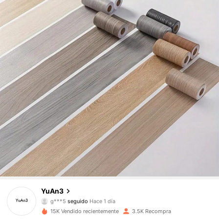
770 Seguidores
4.82
770 Seguidores
4.82
770 Seguidores
4.82
YuAn3
g***5
seguido
Hace 1 día
770 Seguidores
4.82
15K Vendido recientemente
3.5K Recompra