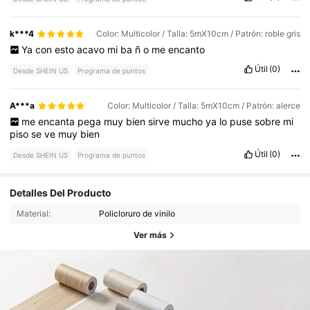
k***4
Color: Multicolor / Talla: 5mX10cm / Patrón: roble gris
Ya
con
esto
acavo
mi
ba
ñ
o
me
encanto
Útil
(0)
Desde SHEIN US
Programa de puntos
A***a
Color: Multicolor / Talla: 5mX10cm / Patrón: alerce
me
encanta
pega
muy
bien
sirve
mucho
ya
lo
puse
sobre
mi
piso
se
ve
muy
bien
Útil
(0)
Desde SHEIN US
Programa de puntos
Detalles Del Producto
Material:
Policloruro de vinilo
Ver más