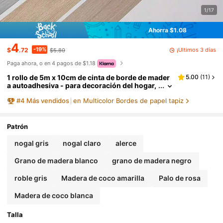
1/17
Ahorra $1.08
4
-19%
¡Últimos 3 días
$
.72
$5.80
Paga ahora, o en 4 pagos de $1.18
1 rollo de 5m x 10cm de cinta de borde de mader
5.00
(
11
)
a autoadhesiva - para decoración del hogar,
cubrir marco de puertas, reparación de aguj
#
4
Más vendidos
en Multicolor Bordes de papel tapiz
eros, decoración del borde del marco de puerta
s, adecuado para manualidades DIY
Patrón
nogal gris
nogal claro
alerce
Grano de madera blanco
grano de madera negro
roble gris
Madera de coco amarilla
Palo de rosa
Madera de coco blanca
Talla