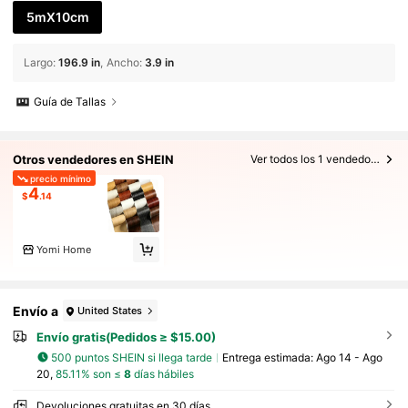
5mX10cm
Largo
:
196.9 in
Ancho
:
3.9 in
Guía de Tallas
Otros vendedores en SHEIN
Ver todos los 1 vendedores
precio mínimo
4
$
.14
Yomi Home
Envío a
United States
Envío gratis(Pedidos ≥ $15.00)
500 puntos SHEIN si llega tarde
Entrega estimada:
Ago 14 - Ago
20,
85.11% son ≤
8
días hábiles
Devoluciones gratuitas en 30 días