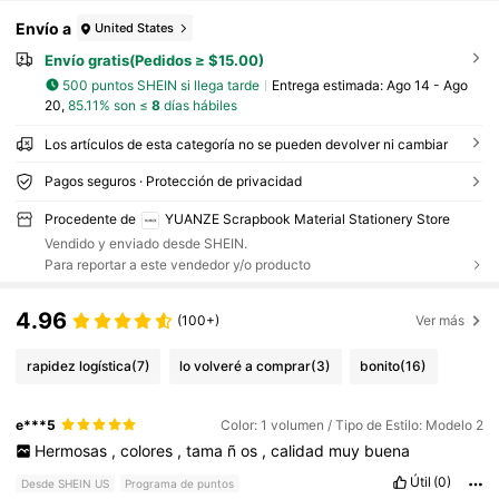
Envío a
United States
Envío gratis(Pedidos ≥ $15.00)
500 puntos SHEIN si llega tarde
Entrega estimada:
Ago 14 - Ago
20,
85.11% son ≤
8
días hábiles
Los artículos de esta categoría no se pueden devolver ni cambiar
Pagos seguros · Protección de privacidad
Procedente de
YUANZE Scrapbook Material Stationery Store
Vendido y enviado desde SHEIN.
Para reportar a este vendedor y/o producto
4.96
(100+)
Ver más
rapidez logística
(7)
lo volveré a comprar
(3)
bonito
(16)
e***5
Color: 1 volumen / Tipo de Estilo: Modelo 2
Hermosas
,
colores
,
tama
ñ
os
,
calidad
muy
buena
Útil
(0)
Desde SHEIN US
Programa de puntos