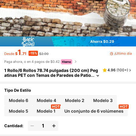
1/16
Ahorra $0.29
1
-15%
¡Último día
$
.71
$2.00
Desde
Paga ahora, o en 4 pagos de $0.42
1 Rollo/6 Rollos 78.74 pulgadas (200 cm) Peg
4.96
(
100+
)
atinas PET con Temas de Paredes de Patio
Antiguo y Flores y Hierba en Rollo para Re
cortar Decoración Scrapbooking Collage Pers
onalizado DIY Material de Tarjeta Estética Jun
Tipo De Estilo
k Journal Suministros de Oficina & Escuela
Modelo 6
Modelo 4
Modelo 2
Modelo 3
Modelo 5
Modelo 1
Un conjunto de 6 volúmenes
Cantidad: