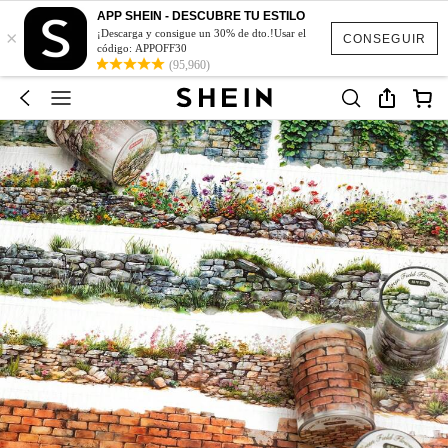
APP SHEIN - DESCUBRE TU ESTILO
×
¡Descarga y consigue un 30% de dto.!Usar el
CONSEGUIR
código: APPOFF30
(95,960)