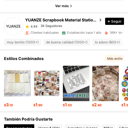
Ver más
3K Seguidores
4.94
YUANZE Scrapbook Material Stationery Store
Seguir
3K Seguidores
4.94
Clientes habituales
Establecido hace 1 año
36K+ Vendid
muy bonito (1000+)
de buena calidad (1000+)
lo adoro (800+)
3K Seguidores
4.94
Estilos Combinados
Más estilo
3K Seguidores
4.94
3K Seguidores
4.94
3K Seguidores
4.94
3
1
1
2
1
$
.10
$
.90
$
.50
$
.40
$
.
3K Seguidores
4.94
También Podría Gustarte