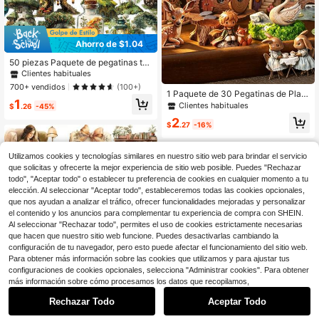
Ahorro de $1.04
50 piezas Paquete de pegatinas tra
nsparentes verdes con tema de bos
Clientes habituales
que, diseño de dibujos animados pa
700+ vendidos
(100+)
ra fundas de teléfono, portátiles, bot
1 Paquete de 30 Pegatinas de Plani
1
ellas de agua, álbumes de recortes
ficador con Tema de Cuento de Ha
Clientes habituales
$
.26
-45%
& diarios - Pegatinas decorativas ú
das, Calcomanías Estéticas Creativ
2
nicas, calcomanías, útiles escolares
as Vintage, Materiales de Manualid
$
.27
-16%
ades para Decoración DIY y Collag
e, Regalo Festivo, Suministros de P
apelería Escolar Personalizados par
Utilizamos cookies y tecnologías similares en nuestro sitio web para brindar el servicio
a Álbum de Recortes
que solicitas y ofrecerte la mejor experiencia de sitio web posible. Puedes "Rechazar
todo", "Aceptar todo" o establecer tu preferencia de cookies en cualquier momento a tu
elección. Al seleccionar "Aceptar todo", estableceremos todas las cookies opcionales,
que nos ayudan a analizar el tráfico, ofrecer funcionalidades mejoradas y personalizar
el contenido y los anuncios para complementar tu experiencia de compra con SHEIN.
Al seleccionar "Rechazar todo", permites el uso de cookies estrictamente necesarias
que hacen que nuestro sitio web funcione. Puedes desactivarlas cambiando la
configuración de tu navegador, pero esto puede afectar el funcionamiento del sitio web.
Para obtener más información sobre las cookies que utilizamos y para ajustar tus
configuraciones de cookies opcionales, selecciona "Administrar cookies". Para obtener
más información sobre cómo procesamos los datos que recopilamos,
Ahorro de $0.82
Pegatina de chica leyendo antigua
para diario, álbum, foto, cuaderno y
#7 Más vendidos
en Negro Pegatinas
Rechazar Todo
Aceptar Todo
Tomato-jam Girl 1 Rollo de 78.74 Pu
decoración artesanal de bricolaje e
200+ vendidos
lgadas (200cm) Pegatinas con Tem
scolar
Clientes habituales