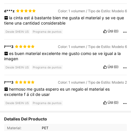
d***z
Color: 1 volumen / Tipo de Estilo: Modelo 6
la
cinta
est
á
bastante
bien
me
gusta
el
material
y
se
ve
que
tiene
una
cantidad
considerable
Útil
(0)
Desde SHEIN US
Programa de puntos
l***3
Color: 1 volumen / Tipo de Estilo: Modelo 6
es
buen
material
excelente
me
gusto
como
se
ve
igual
a
la
imagen
Útil
(0)
Desde SHEIN US
Programa de puntos
l***3
Color: 1 volumen / Tipo de Estilo: Modelo 2
hermoso
me
gusta
espero
es
un
regalo
el
material
es
excelente
f
á
cil
de
usar
Útil
(0)
Desde SHEIN US
Programa de puntos
Detalles Del Producto
3K Seguidores
4.94
Material:
PET