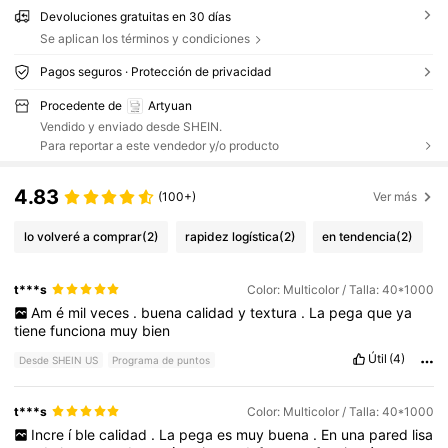
Devoluciones gratuitas en 30 días
Se aplican los términos y condiciones
Pagos seguros · Protección de privacidad
Procedente de
Artyuan
Vendido y enviado desde SHEIN.
Para reportar a este vendedor y/o producto
4.83
(100+)
Ver más
lo volveré a comprar
(2)
rapidez logística
(2)
en tendencia
(2)
t***s
Color: Multicolor / Talla: 40*1000
Am
é
mil
veces
.
buena
calidad
y
textura
.
La
pega
que
ya
tiene
funciona
muy
bien
Útil
(4)
Desde SHEIN US
Programa de puntos
t***s
Color: Multicolor / Talla: 40*1000
Incre
í
ble
calidad
.
La
pega
es
muy
buena
.
En
una
pared
lisa