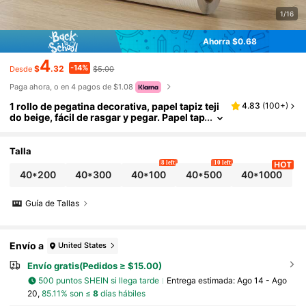
1/16
Ahorra $0.68
4
-14%
$
.32
$5.00
Desde
Paga ahora, o en 4 pagos de $1.08
1 rollo de pegatina decorativa, papel tapiz teji
4.83
(
100+
)
do beige, fácil de rasgar y pegar. Papel tap
iz removible, papel tapiz floral, papel tapi
z retro, pegatina de decoración de habitación,
papel tapiz de baño, pegatina de vinilo, adecu
Talla
ado para dormitorio, baño y renovación de az
8 left
10 left
ulejos DIY. Pegatina de PVC impermeable, se
40*200
40*300
40*100
40*500
40*1000
puede usar para decoración de habitaciones,
regalo de cumpleaños, regalo de graduación,
Guía de Tallas
papel tapiz apto para alquiler (Ancho: 40 cm)
Envío a
United States
Envío gratis(Pedidos ≥ $15.00)
500 puntos SHEIN si llega tarde
Entrega estimada:
Ago 14 - Ago
20,
85.11% son ≤
8
días hábiles