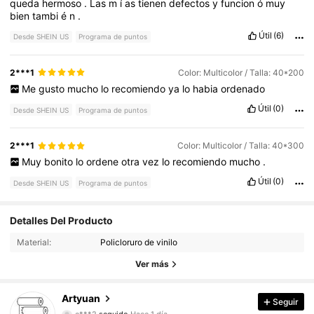
queda
hermoso
.
Las
m
í
as
tienen
defectos
y
funcion
ó
muy
bien
tambi
é
n
.
Útil
(6)
Desde SHEIN US
Programa de puntos
2***1
Color: Multicolor / Talla: 40*200
Me
gusto
mucho
lo
recomiendo
ya
lo
habia
ordenado
Útil
(0)
Desde SHEIN US
Programa de puntos
2***1
Color: Multicolor / Talla: 40*300
Muy
bonito
lo
ordene
otra
vez
lo
recomiendo
mucho
.
Útil
(0)
Desde SHEIN US
Programa de puntos
Detalles Del Producto
6.9K Seguidores
4.84
Material:
Policloruro de vinilo
6.9K Seguidores
4.84
Ver más
6.9K Seguidores
4.84
Artyuan
Seguir