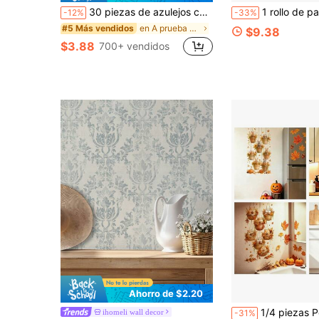
30 piezas de azulejos cerámicos de estilo bohemio para decoración de paredes - Azulejos de piso y pared de PVC, pegatinas multicolor para salpicaduras, adecuados para baño, piso, muebles, papel tapiz decorativo autoadhesivo DIY
1 rollo de papel tapiz floral, papel tapiz floral bohemio de planta negro y dorado oscuro para una decoración interior exquisita, 
-12%
-33%
en A prueba de aceite Etiqueta engomada de la coci
#5 Más vendidos
$9.38
$3.88
700+ vendidos
Ahorro de $2.20
1/4 piezas Pegatinas de pared de cesta colgante con criaturas del bosque de otoño, conejo, ardilla, hámster, arce con patrones de hojas, a
ihomeli wall decor
-31%