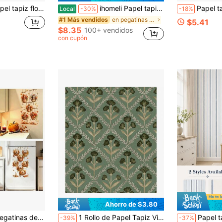
adecuado para decorar las superficies de habitaciones, cocinas y armarios, fácil de instalar y quitar, pegatinas hechas a mano
ihomeli Papel tapiz autoadhesivo con rayas onduladas rosa/azul/naranja, patrón geométrico moderno para habitación, decorativo, removible, fácil de rasgar, pelar y pegar
Papel tapiz autoadhesivo minimalista moderno, p
Local
-30%
-18%
en pegatinas de estilo naranja Pegatinas para el h
#1 Más vendidos
$5.41
$8.35
100+ vendidos
con cupón
Ahorro de $3.80
utoadhesivas y removibles, para pared, refrigerador, gabinete, baño, decoración del hogar de otoño, Acción de Gracias y cosecha.
1 Rollo de Papel Tapiz Vintage a Cuadros con Plantas, Papel Tapiz de Lujo de Moda con Parches de Diamantes y Plantas, Película de Decoración Interior Exquisita, Adecuado para Decoración de Superficies de Habitaciones y Gabinetes, Papel Tapiz de Decoración de Paredes de Varias Habitaciones y Cocinas, Papel Autoadhesivo, Fácil de Instalar y Quitar, Película de Decoración Hecha a Mano
Papel tapiz autoadhesivo a rayas azules, re
-39%
-37%