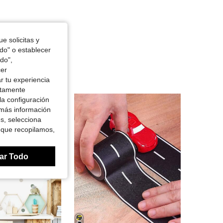
e solicitas y
odo" o establecer
do",
cer
r tu experiencia
ctamente
la configuración
 más información
es, selecciona
 que recopilamos,
ar Todo