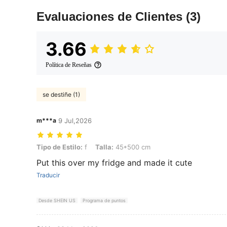
Evaluaciones de Clientes
(3)
3.66
Política de Reseñas
se destiñe (1)
m***a
9 Jul,2026
Tipo de Estilo: f, Talla: 45*500 cm
Tipo de Estilo:
f
Talla:
45*500 cm
Put this over my fridge and made it cute
Traducir
Desde SHEIN US
Programa de puntos