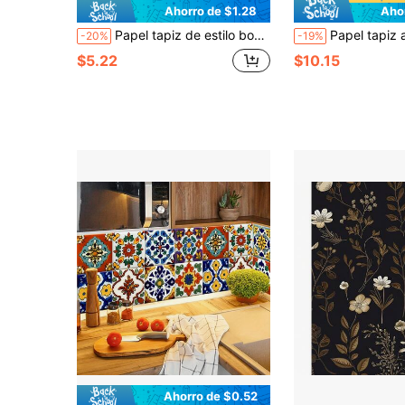
Ahorro de $1.28
Aho
Papel tapiz de estilo bohemio a cuadros desmontable en tonos neutros - Papel tapiz autoadhesivo impermeable de vinilo adecuado para paredes, salpicadero de cocina, baño, dormitorio, alquiler
Papel tapiz autoadhesivo moderno de pelar y pegar, papel tapiz texturizado de estilo bohemio azul gris, pegatina
-20%
-19%
$5.22
$10.15
Ahorro de $0.52