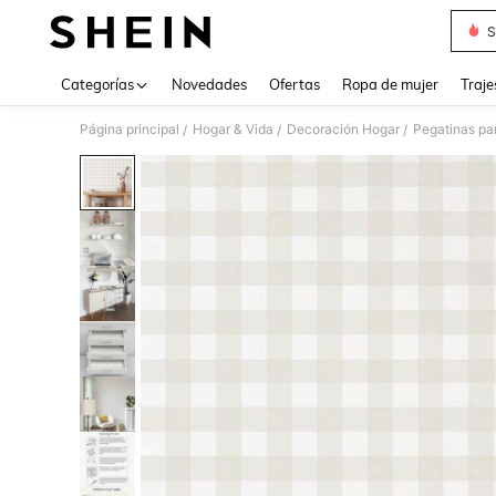
S
Use up 
Categorías
Novedades
Ofertas
Ropa de mujer
Traje
Página principal
Hogar & Vida
Decoración Hogar
Pegatinas pa
/
/
/