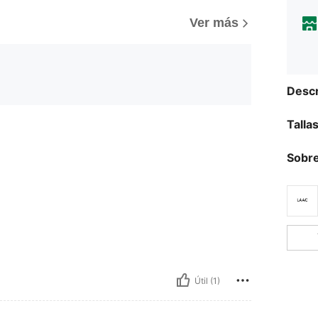
Ver más
Descr
Talla
Sobre
Útil (1)