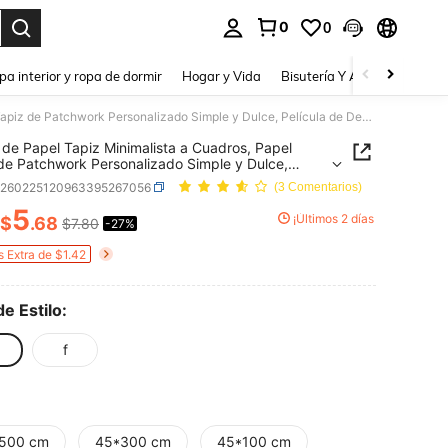
0
0
a. Press Enter to select.
pa interior y ropa de dormir
Hogar y Vida
Bisutería Y Accesorios
Be
1 Rollo de Papel Tapiz Minimalista a Cuadros, Papel Tapiz de Patchwork Personalizado Simple y Dulce, Película de Decoración Interior Exquisita, Adecuado para Gabinete, Decoración de Pared de Habitación, Papel Tapiz de Decoración de Pared de Múltiples Habitaciones, Fácil de Instalar, Película de Decoración Hecha a Mano
o de Papel Tapiz Minimalista a Cuadros, Papel
de Patchwork Personalizado Simple y Dulce,
la de Decoración Interior Exquisita, Adecuado para
h260225120963395267056
(3 Comentarios)
te, Decoración de Pared de Habitación, Papel
de Decoración de Pared de Múltiples
5
¡Últimos 2 días
$
.68
$7.80
-27%
ICE AND AVAILABILITY
ciones, Fácil de Instalar, Película de Decoración
 a Mano
s Extra de $1.42
de Estilo:
f
500 cm
45*300 cm
45*100 cm