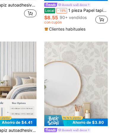
egatinas de pared renovables, adecuado para decoración de sala de estar, dormitorio, cocina y baño.
ihomeli wall decor
1 pieza Papel tapiz con patrón de plantas florales, papel tapiz autoadhesivo floral, papel tapiz extraíble, fondo de color claro, adecuado para sala de estar, dormitorio, pared, renovación de muebles, tamaño: 17.7 pulgadas x 6.5 pies/9.8 pies
Local
-19%
$8.55
90+ vendidos
con cupón
Clientes habituales
Ahorro de $4.41
Ahorro de $3.80
movible, 2 estilos, múltiples tamaños 17.72*78.74/118.11/196.85 pulgadas, decoración de dormitorio
ihomeli wall decor