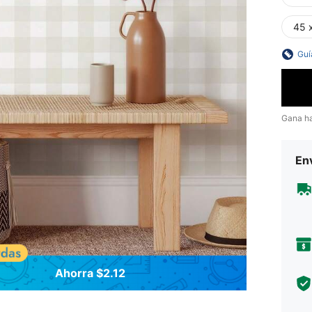
45 
Guí
Gana h
Env
Ahorra $2.12