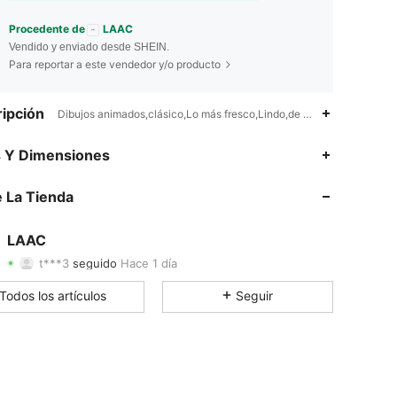
Procedente de
LAAC
Vendido y enviado desde SHEIN.
Para reportar a este vendedor y/o producto
ipción
Dibujos animados,clásico,Lo más fresco,Lindo,de moda,De moda,Boh
4.30
29
274
s Y Dimensiones
4.30
29
274
 La Tienda
4.30
29
274
LAAC
t***3
seguido
Hace 1 día
4.30
29
274
Calificación
Artículos
Seguidores
Todos los artículos
Seguir
4.30
29
274
4.30
29
274
4.30
29
274