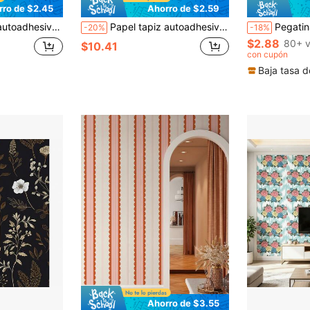
rro de $2.45
Ahorro de $2.59
s de pared de vinilo impermeables y removibles para dormitorio, baño, gabinete y decoración de paredes
Papel tapiz autoadhesivo a rayas verde, papel tapiz a rayas verde menta y crema con adhesivo preaplicado, papel de contacto decorativo a rayas minimalista moderno para gabinetes, paredes de baño, resistente al agua
Pegatina de pared con estampado de puntos DIY, Vinilo autoadhesivo de PVC para decoración de pared del
-20%
-18%
$2.88
80+ v
$10.41
con cupón
Baja tasa d
Ahorro de $3.55