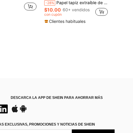
Papel tapiz extraíble de 17.7 pulgadas x 9.8 pies, con patrón floral de peonía y salvia en acuarela, arte decorativo de pared para el hogar, habitación, mural de pared impermeable
-28%
$10.00
60+ vendidos
con cupón
Clientes habituales
DESCARCA LA APP DE SHEIN PARA AHORRAR MÁS
S EXCLUSIVAS, PROMOCIONES Y NOTICIAS DE SHEIN