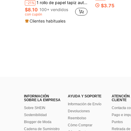
1 rollo de papel tapiz autoadhesivo minimalista con diseño de enredadera, fondo de color claro, papel tapiz removible para sala de estar, dormitorio, renovación de muebles, decoración, 17.7 in x 78.7 in / 118.1 in, regalo para cumpleaños, graduación, decoración de habitación, decoración del hogar, decoración de pared, baño, dormitorio, sala de estar
-21%
$3.75
$8.10
100+ vendidos
con cupón
Clientes habituales
INFORMACIÓN
AYUDA Y SOPORTE
ATENCIÓN
SOBRE LA EMPRESA
CLIENTE
Información de Envío
Sobre SHEIN
Contacta co
Devoluciones
Sostenibilidad
Pago e imp
Reembolso
Blogger de Moda
Puntos
Cómo Comprar
Cadena de Suministro
Retirada de