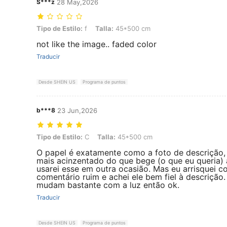
S***z
28 May,2026
Tipo de Estilo: f, Talla: 45*500 cm
Tipo de Estilo:
f
Talla:
45*500 cm
not like the image.. faded color
Traducir
Desde SHEIN US
Programa de puntos
b***8
23 Jun,2026
Tipo de Estilo: C, Talla: 45*500 cm
Tipo de Estilo:
C
Talla:
45*500 cm
O papel é exatamente como a foto de descrição
mais acinzentado do que bege (o que eu queria)
usarei esse em outra ocasião. Mas eu arrisquei
comentário ruim e achei ele bem fiel à descrição.
mudam bastante com a luz então ok.
Traducir
Desde SHEIN US
Programa de puntos