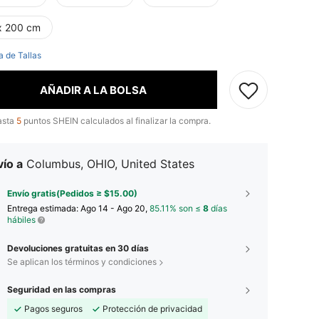
x 200 cm
a de Tallas
AÑADIR A LA BOLSA
asta
5
puntos SHEIN calculados al finalizar la compra.
ío a
Columbus, OHIO, United States
Envío gratis(Pedidos ≥ $15.00)
Entrega estimada:
Ago 14 - Ago 20,
85.11% son ≤
8
días
hábiles
Devoluciones gratuitas en 30 días
Se aplican los términos y condiciones
Seguridad en las compras
Pagos seguros
Protección de privacidad