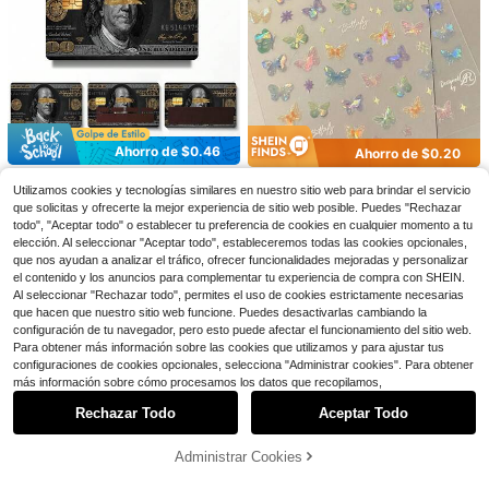
Ahorro de $0.93
Ahorro de $0.72
2 pegatinas para portátil con estam
pado de flores de melocotón, hecha
4
Bolígrafos de lápiz óptico para pant
$
.37
-18%
con cupón
s de material PVC de alta calidad, r
allas táctiles, lápiz óptico compatibl
60+ vendidos
esistente al agua y a los arañazos,
e con iPhone/Tablet Android compa
adecuadas para todos los modelos,
1
$
.58
-31%
tible con todas las pantallas táctiles
pueden agregar decoración person
Ahorro de $0.46
Ahorro de $0.20
(Morado/Rosa/Azul/Verde/Amarillo)
alizada y proteger la superficie del
portátil, se pueden pelar y pegar sin
4 piezas de pegatinas de vinilo ultr
1 Pieza De Pegatina De Mariposa Y
Utilizamos cookies y tecnologías similares en nuestro sitio web para brindar el servicio
dejar rastro. ¡Experimenta el estilo ú
afinas sin residuos, adecuadas par
Holográfico Cambia De Color Al Lá
¡Casi agotado!
Establecido hace 1 año
que solicitas y ofrecerte la mejor experiencia de sitio web posible. Puedes "Rechazar
nico de inmediato!
a tarjetas de crédito, tarjetas de dé
ser De Alta Gama, Autoadhesiva Y
80+ vendidos
200+ vendidos
(500+)
bito, tarjetas de transporte, tarjetas
todo", "Aceptar todo" o establecer tu preferencia de cookies en cualquier momento a tu
Grabada Para El Cuaderno Diy.
1
de acceso, protección de la piel y p
1
elección. Al seleccionar "Aceptar todo", estableceremos todas las cookies opcionales,
$
.94
-19%
con cupón
$
.90
-10%
ersonalización de tarjetas bancaria
que nos ayudan a analizar el tráfico, ofrecer funcionalidades mejoradas y personalizar
s, ultrafinas, impermeables, resisten
el contenido y los anuncios para complementar tu experiencia de compra con SHEIN.
tes a los arañazos, antideslizantes
Al seleccionar "Rechazar todo", permites el uso de cookies estrictamente necesarias
que hacen que nuestro sitio web funcione. Puedes desactivarlas cambiando la
configuración de tu navegador, pero esto puede afectar el funcionamiento del sitio web.
Ahorro de $5.95
Para obtener más información sobre las cookies que utilizamos y para ajustar tus
configuraciones de cookies opcionales, selecciona "Administrar cookies". Para obtener
Mostrar artículos similares con stock
Funda de teclado de silicona i
Ver todo
Local
más información sobre cómo procesamos los datos que recopilamos,
mpermeable para portátil HP Star S
3
$
.85
-61%
eries de 15 pulgadas, diseño alegre,
Rechazar Todo
Aceptar Todo
Lo sentimos, este producto está agotado.
material de silicona suave, accesori
4-5 días hábiles
o para portátil
Administrar Cookies
AGOTADO
Ahorro de $0.20