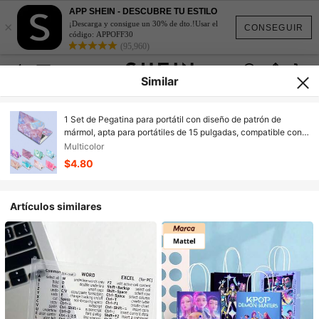
APP SHEIN - DESCUBRE TU ESTILO
×
¡Descarga y consigue un 30% de dto.!Usar el
CONSEGUIR
código: APPOFF30
(95,960)
Similar
1 Set de Pegatina para portátil con diseño de patrón de
mármol, apta para portátiles de 15 pulgadas, compatible con
HP y otras marcas
Multicolor
$4.80
Artículos similares