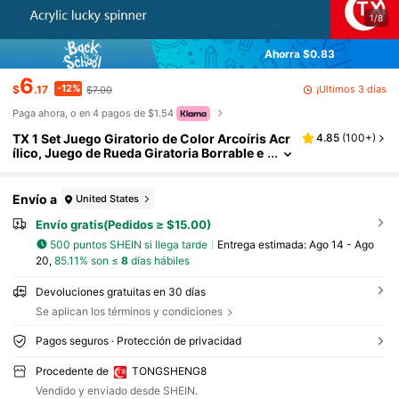
1/8
Ahorra $0.83
6
-12%
¡Últimos 3 días
$
.17
$7.00
Paga ahora, o en 4 pagos de $1.54
TX 1 Set Juego Giratorio de Color Arcoíris Acr
4.85
(
100+
)
ílico, Juego de Rueda Giratoria Borrable e
n Seco Comercializado para Clientes, Jue
go de Girar para Ganar Recompensas, Juego
de Entretenimiento para Invitados de Boda, Ju
Envío a
United States
ego de Tarea o Pregunta Personalizable, Rued
a de Actividad Familiar Divertida y Personaliza
Envío gratis(Pedidos ≥ $15.00)
ble Escribible
500 puntos SHEIN si llega tarde
Entrega estimada:
Ago 14 - Ago
20,
85.11% son ≤
8
días hábiles
Devoluciones gratuitas en 30 días
Se aplican los términos y condiciones
Pagos seguros · Protección de privacidad
Procedente de
TONGSHENG8
Vendido y enviado desde SHEIN.