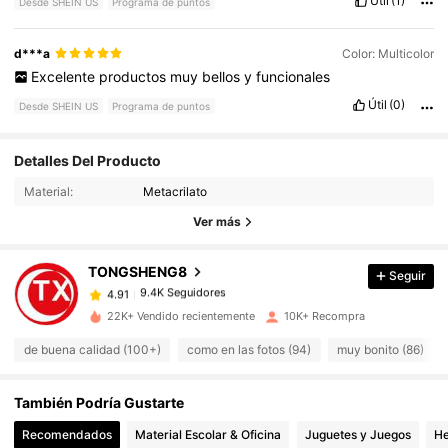
Útil
(1)
Desde SHEIN US
Programa de puntos
d***a
Color: Multicolor
Excelente
productos
muy
bellos
y
funcionales
Útil
(0)
Desde SHEIN US
Programa de puntos
Detalles Del Producto
9.4K Seguidores
4.91
Material:
Metacrilato
Ver más
9.4K Seguidores
4.91
TONGSHENG8
Seguir
9.4K Seguidores
4.91
j***7
pagó
Hace 1 día
22K+ Vendido recientemente
10K+ Recompra
9.4K Seguidores
4.91
de buena calidad (100+)
como en las fotos (94)
muy bonito (86)
También Podría Gustarte
9.4K Seguidores
4.91
Recomendados
Material Escolar & Oficina
Juguetes y Juegos
He