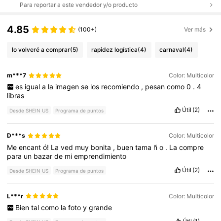
Para reportar a este vendedor y/o producto
4.85
(100+)
Ver más
lo volveré a comprar
(5)
rapidez logística
(4)
carnaval
(4)
m***7
Color: Multicolor
es
igual
a
la
imagen
se
los
recomiendo
,
pesan
como
0
.
4
libras
Útil
(2)
Desde SHEIN US
Programa de puntos
D***s
Color: Multicolor
Me
encant
ó!
La
ved
muy
bonita
,
buen
tama
ñ
o
.
La
compre
para
un
bazar
de
mi
emprendimiento
Útil
(2)
Desde SHEIN US
Programa de puntos
L***r
Color: Multicolor
Bien
tal
como
la
foto
y
grande