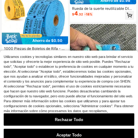
Ahorro de $0.98
Rueda de la suerte reutilizable DIY,
4
rueda de juego giratoria de acrílico
$
.32
-18%
en blanco, adecuada para fiestas, a
ctividades de equipo, recompensas
en el aula, juegos de beber, rueda in
teractiva y divertida para niños y ad
ultos
Ahorro de $0.50
1000 Piezas de Boletos de Rifa - B
oletos de Doble Admisión/Boletos d
500+ vendidos
(100+)
Utilizamos cookies y tecnologías similares en nuestro sitio web para brindar el servicio
e Evento/Boletos de Entrada, Adecu
5
$
.30
-9%
ados para Recompensas de Clase,
que solicitas y ofrecerte la mejor experiencia de sitio web posible. Puedes "Rechazar
Eventos de Recaudación de Fondos
todo", "Aceptar todo" o establecer tu preferencia de cookies en cualquier momento a tu
y Sorteos; Ideal para Eventos a Gra
elección. Al seleccionar "Aceptar todo", estableceremos todas las cookies opcionales,
n Escala, Reuniones Familiares y Fi
que nos ayudan a analizar el tráfico, ofrecer funcionalidades mejoradas y personalizar
estas de Vacaciones
el contenido y los anuncios para complementar tu experiencia de compra con SHEIN.
Al seleccionar "Rechazar todo", permites el uso de cookies estrictamente necesarias
que hacen que nuestro sitio web funcione. Puedes desactivarlas cambiando la
configuración de tu navegador, pero esto puede afectar el funcionamiento del sitio web.
Para obtener más información sobre las cookies que utilizamos y para ajustar tus
configuraciones de cookies opcionales, selecciona "Administrar cookies". Para obtener
más información sobre cómo procesamos los datos que recopilamos,
Set de 6 dados de espuma suave p
Rechazar Todo
equeños - Excelente para aprender
#2 Más vendidos
en Multicolor Juegos y actividades de fiesta
y jugar - Adecuado para cumpleaño
1.4k+ vendidos
#10 Más vendidos
en Papel Juegos y actividades de fiesta
s, Navidad, Halloween y talla grand
1
Ahorro de $1.57
$
.11
-26%
e
¡Casi agotado!
Aceptar Todo