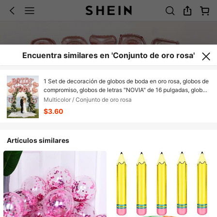
Encuentra similares en 'Conjunto de oro rosa'
1 Set de decoración de globos de boda en oro rosa, globos de
compromiso, globos de letras "NOVIA" de 16 pulgadas, globos
de corazón en oro rosa, globos en forma de anillo de
Multicolor / Conjunto de oro rosa
diamante, decoración de fondo, globos de boda, suministros
$3.60
para fiesta de despedida de soltera
Artículos similares