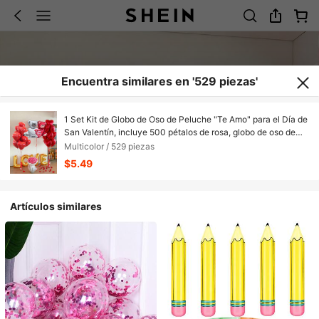
Encuentra similares en '529 piezas'
1 Set Kit de Globo de Oso de Peluche "Te Amo" para el Día de
San Valentín, incluye 500 pétalos de rosa, globo de oso de
peluche, globo de látex en forma de corazón y globo de
Multicolor / 529 piezas
lámina, decoración romántica para el Día de San Valentín,
$5.49
boda, compromiso, aniversario, Año Nuevo y fiesta de
cumpleaños, globo de lámina, sin necesidad de alimentación
eléctrica
Artículos similares