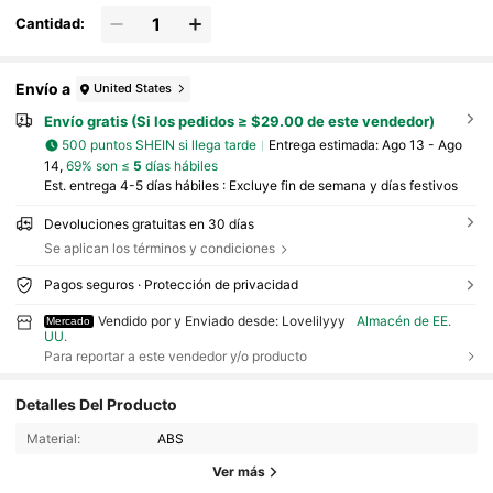
Cantidad:
Envío a
United States
Envío gratis (Si los pedidos ≥ $29.00 de este vendedor)
500 puntos SHEIN si llega tarde
Entrega estimada:
Ago 13 - Ago
14,
69% son ≤
5
días hábiles
Est. entrega 4-5 días hábiles : Excluye fin de semana y días festivos
Devoluciones gratuitas en 30 días
Se aplican los términos y condiciones
Pagos seguros · Protección de privacidad
Vendido por y Enviado desde: Lovelilyyy
Almacén de EE.
Mercado
UU.
Para reportar a este vendedor y/o producto
16 Seguidores
4.38
Detalles Del Producto
16 Seguidores
4.38
Material:
ABS
Ver más
16 Seguidores
4.38