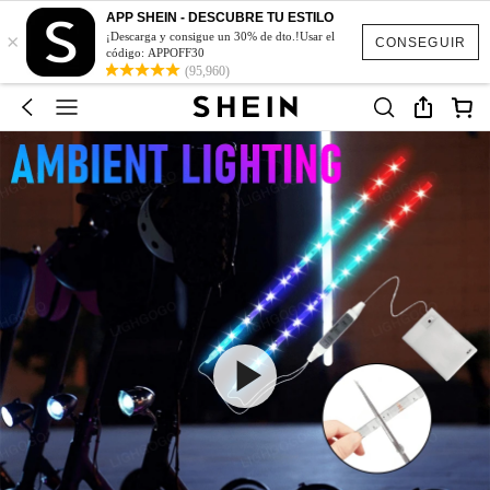
APP SHEIN - DESCUBRE TU ESTILO
×
¡Descarga y consigue un 30% de dto.!Usar el
CONSEGUIR
código: APPOFF30
(95,960)