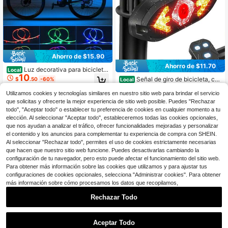
Ahorro de $15.90
Ahorro de $11.70
Luz decorativa para bicicleta
Local
10
de 50cm/19.68 pulgadas con LED, a
Señal de giro de bicicleta, co
$
.50
-60%
Local
decuada para conducir de noche, al
8
ntrol remoto inalámbrico, resistente
$
.30
-59%
imentada por USB, efectos de modo
al agua, carga USB, luz de adverten
4-5 días hábiles
Utilizamos cookies y tecnologías similares en nuestro sitio web para brindar el servicio
RGB, adecuada para scooters de ho
cia para conducción nocturna en bi
que solicitas y ofrecerte la mejor experiencia de sitio web posible. Puedes "Rechazar
4-5 días hábiles
mbres, mujeres o niños (2 en 1)
cicleta, adecuada para bicicleta de
todo", "Aceptar todo" o establecer tu preferencia de cookies en cualquier momento a tu
montaña, bicicleta de carretera, bici
elección. Al seleccionar "Aceptar todo", estableceremos todas las cookies opcionales,
cleta de scooter
que nos ayudan a analizar el tráfico, ofrecer funcionalidades mejoradas y personalizar
el contenido y los anuncios para complementar tu experiencia de compra con SHEIN.
Al seleccionar "Rechazar todo", permites el uso de cookies estrictamente necesarias
que hacen que nuestro sitio web funcione. Puedes desactivarlas cambiando la
configuración de tu navegador, pero esto puede afectar el funcionamiento del sitio web.
Para obtener más información sobre las cookies que utilizamos y para ajustar tus
configuraciones de cookies opcionales, selecciona "Administrar cookies". Para obtener
más información sobre cómo procesamos los datos que recopilamos,
Rechazar Todo
Ahorro de $13.06
Ahorro de $13.96
Luz LED RGB 2 en 1 para bici
Local
Aceptar Todo