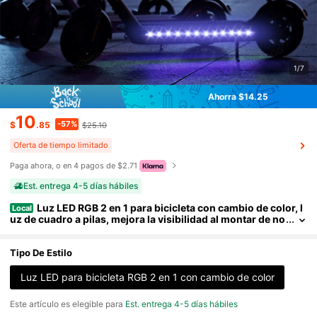
1/7
Ahorra $14.25
10
-57%
$
.85
$25.10
Oferta de tiempo limitado
Paga ahora, o en 4 pagos de $2.71
Est. entrega 4-5 días hábiles
Luz LED RGB 2 en 1 para bicicleta con cambio de color, l
Local
uz de cuadro a pilas, mejora la visibilidad al montar de no
che, apta para bicicletas, patinetes, triciclos, etc., luz dec
orativa colorida para bicicleta, luz LED a pilas, accesorio para
bicicleta, pilas no incluidas, regalo de Navidad.
Tipo De Estilo
Luz LED para bicicleta RGB 2 en 1 con cambio de color
Este artículo es elegible para
Est. entrega 4-5 días hábiles