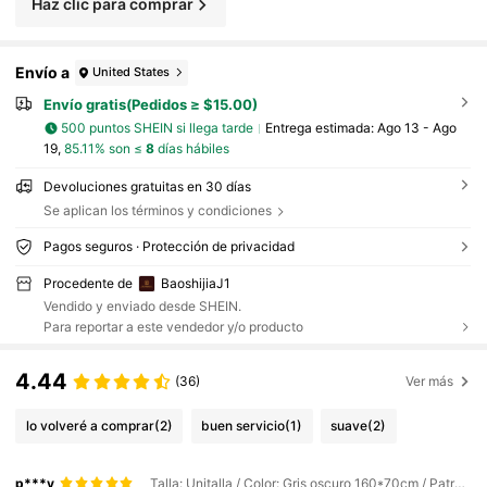
Haz clic para comprar
Envío a
United States
Envío gratis(Pedidos ≥ $15.00)
500 puntos SHEIN si llega tarde
Entrega estimada:
Ago 13 - Ago
19,
85.11% son ≤
8
días hábiles
Devoluciones gratuitas en 30 días
Se aplican los términos y condiciones
Pagos seguros · Protección de privacidad
Procedente de
BaoshijiaJ1
Vendido y enviado desde SHEIN.
Para reportar a este vendedor y/o producto
4.44
(36)
Ver más
lo volveré a comprar
(2)
buen servicio
(1)
suave
(2)
p***y
Talla: Unitalla / Color: Gris oscuro 160*70cm / Patrón: barras verticales