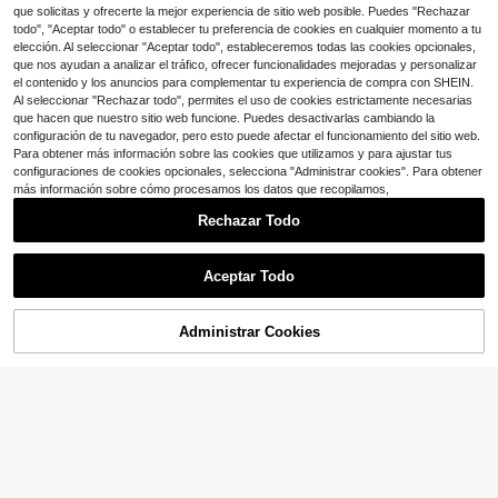
#10 Más vendidos
en 0~19 USD Cojines de asiento y almohadas de respaldo
16
narios, soporte contorneado para p
que solicitas y ofrecerte la mejor experiencia de sitio web posible. Puedes "Rechazar
$
.43
-22%
Clientes habituales
osición de sueño plana, reposacabe
todo", "Aceptar todo" o establecer tu preferencia de cookies en cualquier momento a tu
zas desmontable para relajación
elección. Al seleccionar "Aceptar todo", estableceremos todas las cookies opcionales,
que nos ayudan a analizar el tráfico, ofrecer funcionalidades mejoradas y personalizar
el contenido y los anuncios para complementar tu experiencia de compra con SHEIN.
Al seleccionar "Rechazar todo", permites el uso de cookies estrictamente necesarias
que hacen que nuestro sitio web funcione. Puedes desactivarlas cambiando la
configuración de tu navegador, pero esto puede afectar el funcionamiento del sitio web.
Para obtener más información sobre las cookies que utilizamos y para ajustar tus
configuraciones de cookies opcionales, selecciona "Administrar cookies". Para obtener
más información sobre cómo procesamos los datos que recopilamos,
Rechazar Todo
Aceptar Todo
Administrar Cookies
¡10% DE DESCUENTO!
AÑADIR A LA BOLSA