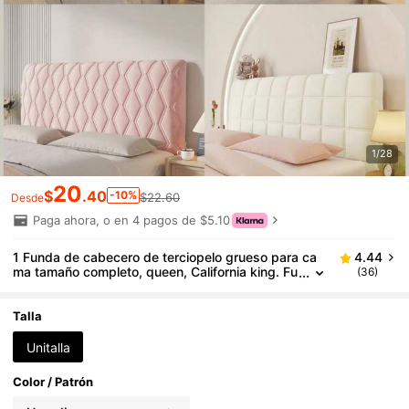
1/28
20
$
.40
-10%
$22.60
Desde
Paga ahora, o en 4 pagos de $5.10
1 Funda de cabecero de terciopelo grueso para ca
4.44
ma tamaño completo, queen, California king. Fu
(36)
nda de cabecero acolchada, suave y protector
a contra el polvo para decoración del dormitorio, lav
able. Funda protectora larga con cojín, se ajusta a c
Talla
ama tamaño king, relleno elástico. Elegante para ca
ma doble, individual, adecuada para cama de made
Unitalla
ra, parejas.
Color / Patrón