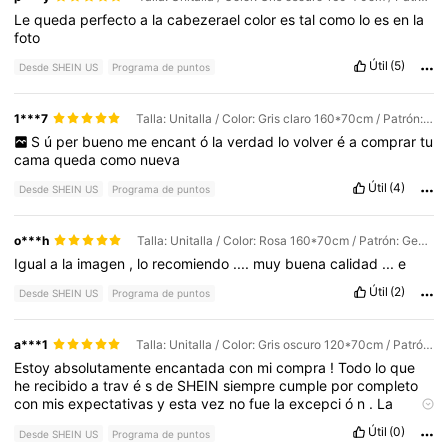
Le
queda
perfecto
a
la
cabezerael
color
es
tal
como
lo
es
en
la
foto
Útil
(5)
Desde SHEIN US
Programa de puntos
1***7
Talla: Unitalla / Color: Gris claro 160*70cm / Patrón: Geométrico
S
ú
per
bueno
me
encant
ó
la
verdad
lo
volver
é
a
comprar
tu
cama
queda
como
nueva
Útil
(4)
Desde SHEIN US
Programa de puntos
o***h
Talla: Unitalla / Color: Rosa 160*70cm / Patrón: Geométrico
Igual
a
la
imagen
,
lo
recomiendo
....
muy
buena
calidad
...
e
Útil
(2)
Desde SHEIN US
Programa de puntos
a***1
Talla: Unitalla / Color: Gris oscuro 120*70cm / Patrón: barras verticales
Estoy
absolutamente
encantada
con
mi
compra
!
Todo
lo
que
he
recibido
a
trav
é
s
de
SHEIN
siempre
cumple
por
completo
con
mis
expectativas
y
esta
vez
no
fue
la
excepci
ó
n
.
La
calidad
de
los
productos
es
excelente
en
relaci
ó
n
con
el
Útil
(0)
Desde SHEIN US
Programa de puntos
precio
que
pagamos
,
y
los
dise
ñ
os
son
exactamente
iguales
a