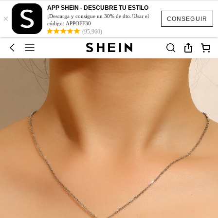
APP SHEIN - DESCUBRE TU ESTILO
×
¡Descarga y consigue un 30% de dto.!Usar el
CONSEGUIR
código: APPOFF30
(95,960)