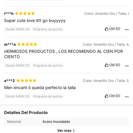
i***h
Color: Amarillo Oro / Talla: I
Super
cute
love
ittt
go
buyyyyy
Útil
(0)
Desde SHEIN US
Programa de puntos
m***o
Color: Amarillo Oro / Talla: A
HERMOSOS
PRODUCTOS
,
LOS
RECOMIENDO
AL
CIEN
POR
CIENTO
Útil
(0)
Desde SHEIN US
Programa de puntos
a***2
Color: Amarillo Oro / Talla: S
Men
encant
ó
queda
perfecto
la
talla
Útil
(0)
Desde SHEIN US
Programa de puntos
4.3K Seguidores
4.87
Detalles Del Producto
Material:
Acero Inoxidable
4.3K Seguidores
4.87
Ver más