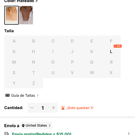
Color: Plateado
Talla
A
B
C
D
E
F
1 left
G
H
I
J
K
L
M
N
O
P
Q
R
S
T
U
V
W
X
Y
Z
Guía de Tallas
Cantidad:
¡Solo quedan 1!
Envío a
United States
Envío gratis(Pedidos ≥ $15.00)