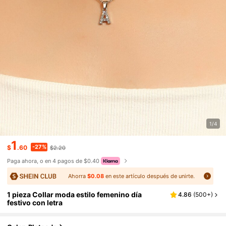
1/4
1
-27%
$
.60
$2.20
Paga ahora, o en 4 pagos de $0.40
Ahorra
$0.08
en este artículo después de unirte.
1 pieza Collar moda estilo femenino día
4.86
(
500+
)
festivo con letra