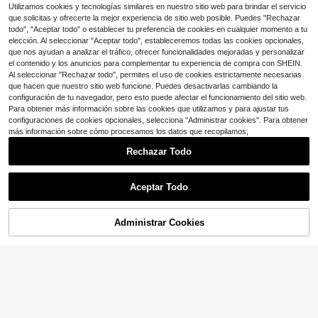
a, Collar corto de alta calidad, Acce
Utilizamos cookies y tecnologías similares en nuestro sitio web para brindar el servicio
Madre
#3 Más vendidos
en Diamante de imitación Collares De Mujer
1
sorio casual diario para mujeres
que solicitas y ofrecerte la mejor experiencia de sitio web posible. Puedes "Rechazar
$
.96
-11%
Clientes habituales
todo", "Aceptar todo" o establecer tu preferencia de cookies en cualquier momento a tu
elección. Al seleccionar "Aceptar todo", estableceremos todas las cookies opcionales,
que nos ayudan a analizar el tráfico, ofrecer funcionalidades mejoradas y personalizar
el contenido y los anuncios para complementar tu experiencia de compra con SHEIN.
Al seleccionar "Rechazar todo", permites el uso de cookies estrictamente necesarias
que hacen que nuestro sitio web funcione. Puedes desactivarlas cambiando la
configuración de tu navegador, pero esto puede afectar el funcionamiento del sitio web.
Para obtener más información sobre las cookies que utilizamos y para ajustar tus
configuraciones de cookies opcionales, selecciona "Administrar cookies". Para obtener
más información sobre cómo procesamos los datos que recopilamos,
Rechazar Todo
Collar de acero inoxidable con letra
para mujer 2024, collar con colgant
800+ vendidos
Aceptar Todo
e de inicial A-Z, joyería de moda, re
1
$
.70
-11%
galo exquisito
Administrar Cookies
¡27% DE DESCUENTO!
AÑADIR A LA BOLSA
Ahorro de $0.74
ChicVibe Jewelry
1 pieza Collar con decoración de es
trella de circonia cuadrada rosa de
Clientes habituales
acero inoxidable, marco de forma c
200+ vendidos
(1000+)
urvada de plata con colgante de cir
1
conia cuadrada púrpura de acero d
$
.76
-30%
con cupón
e titanio, adecuado como regalo par