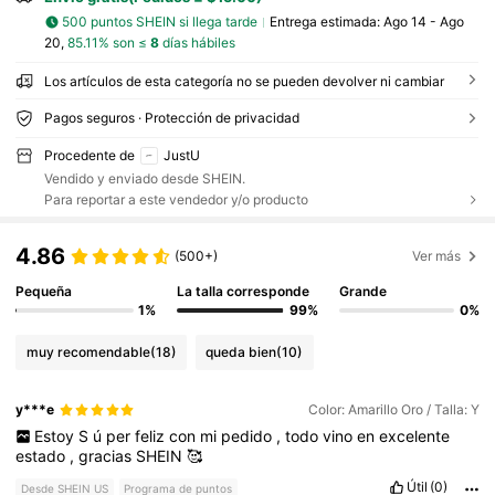
500 puntos SHEIN si llega tarde
Entrega estimada:
Ago 14 - Ago
20,
85.11% son ≤
8
días hábiles
Los artículos de esta categoría no se pueden devolver ni cambiar
Pagos seguros · Protección de privacidad
Procedente de
JustU
Vendido y enviado desde SHEIN.
Para reportar a este vendedor y/o producto
4.86
(500+)
Ver más
Pequeña
La talla corresponde
Grande
1%
99%
0%
muy recomendable
(18)
queda bien
(10)
y***e
Color: Amarillo Oro / Talla: Y
Estoy
S
ú
per
feliz
con
mi
pedido
,
todo
vino
en
excelente
estado
,
gracias
SHEIN
🥰
Útil
(0)
Desde SHEIN US
Programa de puntos