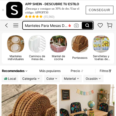
Servilletas De Tela
APP SHEIN - DESCUBRE TU ESTILO
×
¡Descarga y consigue un 30% de dto.!Usar el
Mantel Para Comedor
CONSEGUIR
código: APPOFF30
(95,960)
Individual Para Comedor
Manteles Para Mesas De Fiesta
Alfombra De Cocina
Servilletas De Tela
Mantel Para Comedor
Manteles
Caminos de
Mantel de
Servilletas y
Portavasos
S
individuales
mesa de
cocina
toallas de
cocina
mano
decorativas
de cocina
Recomendados
Más populares
Precio
Filtros
Local
Categoría
Color
Material
Ocasión